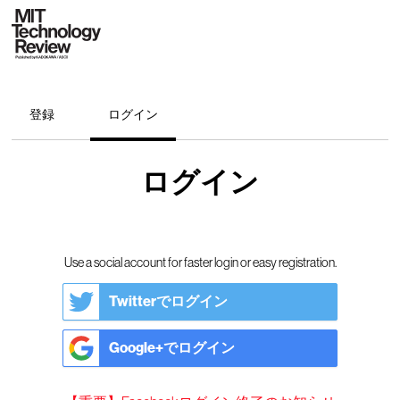
登録
ログイン
ログイン
Use a social account for faster login or easy registration.
Twitterでログイン
Google+でログイン