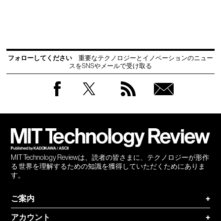
フォローしてください
重要なテクノロジーとイノベーションのニュー
スをSNSやメールで受け取る
Facebook
Twitter
RSS
無料
会員
登録
MIT Technology Reviewは、読者の皆さまに、テクノロジーが形作
る 世界を理解するための知識を獲得していただくためにありま
す。
ご案内
+
アカウント
+