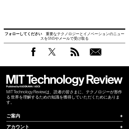
フォローしてください
重要なテクノロジーとイノベーションのニュー
スをSNSやメールで受け取る
Facebook
Twitter
RSS
無料
会員
登録
MIT Technology Reviewは、読者の皆さまに、テクノロジーが形作
る 世界を理解するための知識を獲得していただくためにありま
す。
ご案内
+
アカウント
+