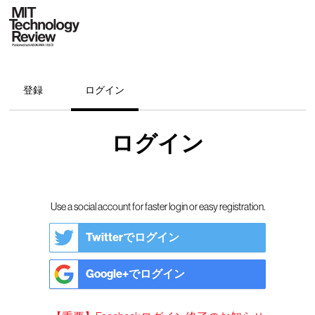
登録
ログイン
ログイン
Use a social account for faster login or easy registration.
Twitterでログイン
Google+でログイン