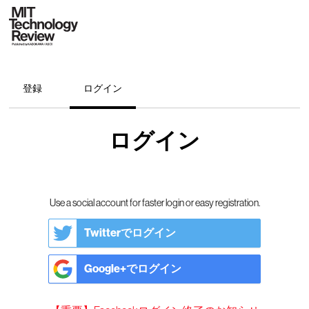
登録
ログイン
ログイン
Use a social account for faster login or easy registration.
Twitterでログイン
Google+でログイン