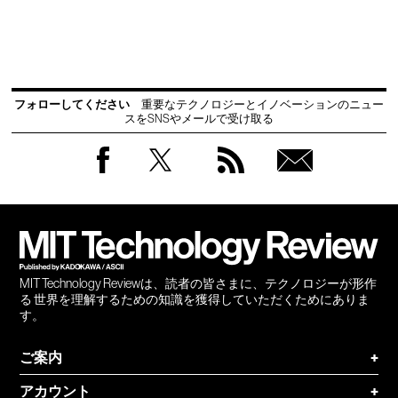
フォローしてください
重要なテクノロジーとイノベーションのニュー
スをSNSやメールで受け取る
Facebook
Twitter
RSS
無料
会員
登録
MIT Technology Reviewは、読者の皆さまに、テクノロジーが形作
る 世界を理解するための知識を獲得していただくためにありま
す。
ご案内
+
アカウント
+