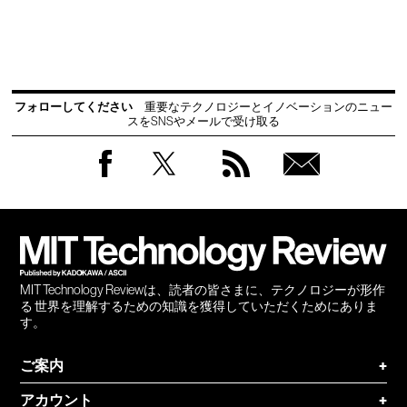
フォローしてください
重要なテクノロジーとイノベーションのニュー
スをSNSやメールで受け取る
Facebook
Twitter
RSS
無料
会員
登録
MIT Technology Reviewは、読者の皆さまに、テクノロジーが形作
る 世界を理解するための知識を獲得していただくためにありま
す。
ご案内
+
アカウント
+