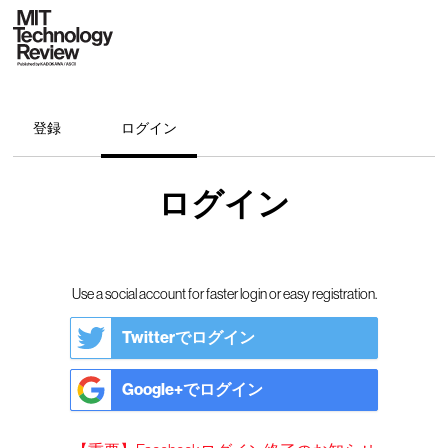
登録
ログイン
ログイン
Use a social account for faster login or easy registration.
Twitterでログイン
Google+でログイン