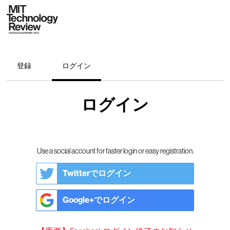
登録
ログイン
ログイン
Use a social account for faster login or easy registration.
Twitterでログイン
Google+でログイン