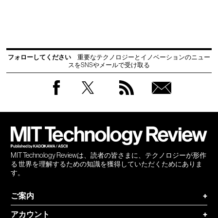
フォローしてください
重要なテクノロジーとイノベーションのニュー
スをSNSやメールで受け取る
Facebook
Twitter
RSS
無料
会員
登録
MIT Technology Reviewは、読者の皆さまに、テクノロジーが形作
る 世界を理解するための知識を獲得していただくためにありま
す。
ご案内
+
アカウント
+