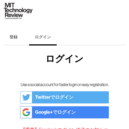
登録
ログイン
ログイン
Use a social account for faster login or easy registration.
Twitterでログイン
Google+でログイン