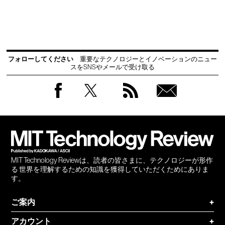
フォローしてください
重要なテクノロジーとイノベーションのニュー
スをSNSやメールで受け取る
Facebook
Twitter
RSS
無料
会員
登録
MIT Technology Reviewは、読者の皆さまに、テクノロジーが形作
る 世界を理解するための知識を獲得していただくためにありま
す。
ご案内
+
アカウント
+