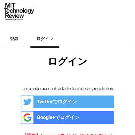
登録
ログイン
ログイン
Use a social account for faster login or easy registration.
Twitterでログイン
Google+でログイン