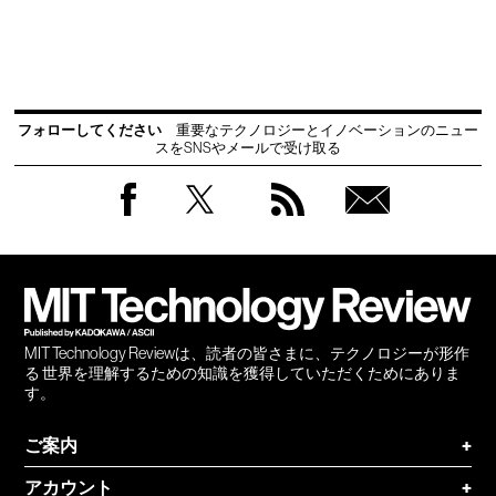
フォローしてください
重要なテクノロジーとイノベーションのニュー
スをSNSやメールで受け取る
Facebook
Twitter
RSS
無料
会員
登録
MIT Technology Reviewは、読者の皆さまに、テクノロジーが形作
る 世界を理解するための知識を獲得していただくためにありま
す。
ご案内
+
アカウント
+