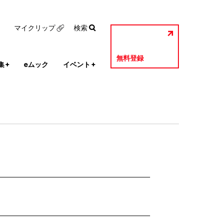
マイクリップ
検索
無料登録
集
+
eムック
イベント
+