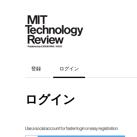
登録
ログイン
ログイン
Use a social account for faster login or easy registration.