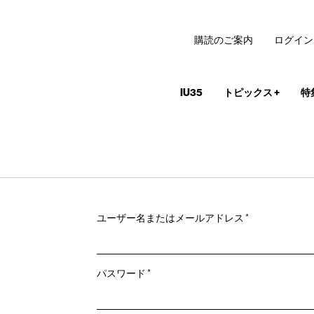
購読のご案内
ログイン
IU35
トピックス
+
特
必
ユーザー名またはメールアドレス
*
須
必
パスワード
*
須