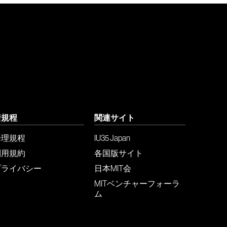
諸規程
関連サイト
倫理規程
IU35 Japan
利用規約
各国版サイト
プライバシー
日本MIT会
MITベンチャーフォーラ
ム