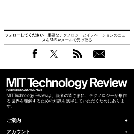
フォローしてください
重要なテクノロジーとイノベーションのニュー
スをSNSやメールで受け取る
Facebook
Twitter
RSS
無料
会員
登録
MIT Technology Reviewは、読者の皆さまに、テクノロジーが形作
る 世界を理解するための知識を獲得していただくためにありま
す。
ご案内
+
アカウント
+