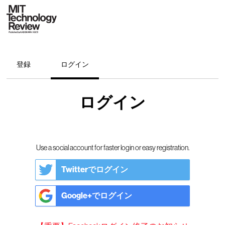
登録
ログイン
ログイン
Use a social account for faster login or easy registration.
Twitterでログイン
Google+でログイン