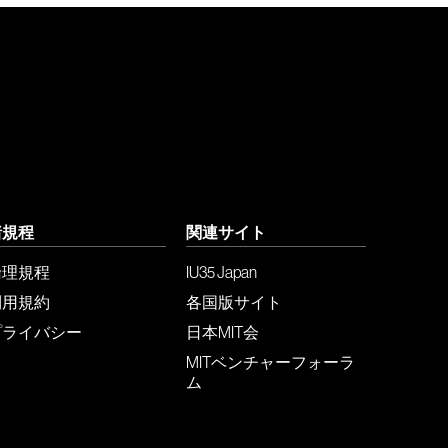
諸規程
関連サイト
倫理規程
IU35 Japan
利用規約
各国版サイト
プライバシー
日本MIT会
MITベンチャーフォーラ
ム