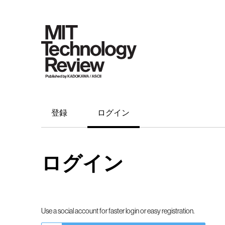
登録
ログイン
ログイン
Use a social account for faster login or easy registration.