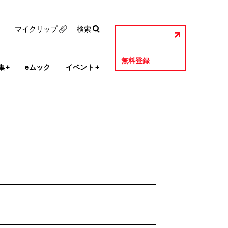
マイクリップ
検索
無料登録
集
+
eムック
イベント
+