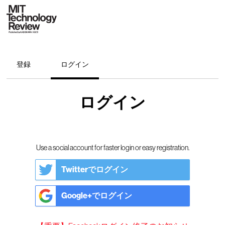
登録
ログイン
ログイン
Use a social account for faster login or easy registration.
Twitterでログイン
Google+でログイン