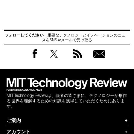
フォローしてください
重要なテクノロジーとイノベーションのニュー
スをSNSやメールで受け取る
Facebook
Twitter
RSS
無料
会員
登録
MIT Technology Reviewは、読者の皆さまに、テクノロジーが形作
る 世界を理解するための知識を獲得していただくためにありま
す。
ご案内
+
アカウント
+