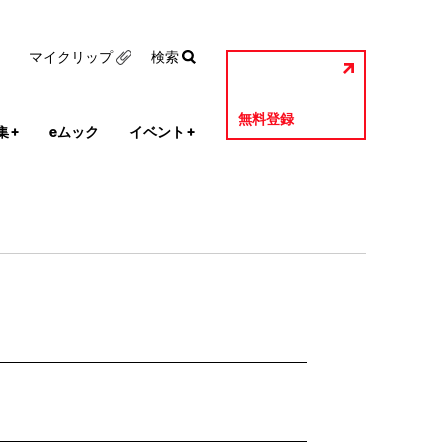
マイクリップ
検索
無料登録
集
+
eムック
イベント
+