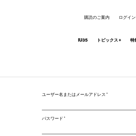
購読のご案内
ログイン
IU35
トピックス
+
特
必
ユーザー名またはメールアドレス
*
須
必
パスワード
*
須