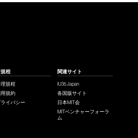
諸規程
関連サイト
倫理規程
IU35 Japan
利用規約
各国版サイト
プライバシー
日本MIT会
MITベンチャーフォーラ
ム