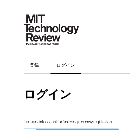
登録
ログイン
ログイン
Use a social account for faster login or easy registration.