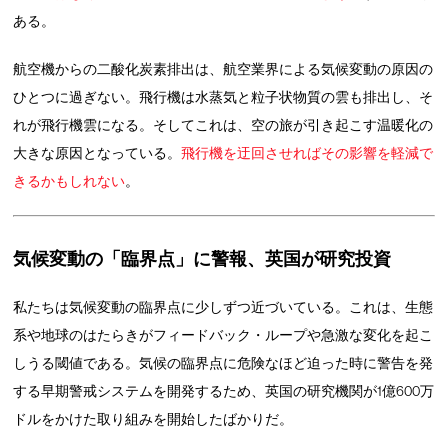
ある。
航空機からの二酸化炭素排出は、航空業界による気候変動の原因の
ひとつに過ぎない。飛行機は水蒸気と粒子状物質の雲も排出し、そ
れが飛行機雲になる。そしてこれは、空の旅が引き起こす温暖化の
大きな原因となっている。
飛行機を迂回させればその影響を軽減で
きるかもしれない
。
気候変動の「臨界点」に警報、英国が研究投資
私たちは気候変動の臨界点に少しずつ近づいている。これは、生態
系や地球のはたらきがフィードバック・ループや急激な変化を起こ
しうる閾値である。気候の臨界点に危険なほど迫った時に警告を発
する早期警戒システムを開発するため、英国の研究機関が1億600万
ドルをかけた取り組みを開始したばかりだ。