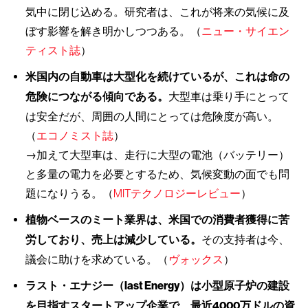
気中に閉じ込める。研究者は、これが将来の気候に及
ぼす影響を解き明かしつつある。（
ニュー・サイエン
ティスト誌
）
米国内の自動車は大型化を続けているが、これは命の
危険につながる傾向である。
大型車は乗り手にとって
は安全だが、周囲の人間にとっては危険度が高い。
（
エコノミスト誌
）
→加えて大型車は、走行に大型の電池（バッテリー）
と多量の電力を必要とするため、気候変動の面でも問
題になりうる。（
MITテクノロジーレビュー
）
植物ベースのミート業界は、米国での消費者獲得に苦
労しており、売上は減少している。
その支持者は今、
議会に助けを求めている。（
ヴォックス
）
ラスト・エナジー（last Energy）は小型原子炉の建設
を目指すスタートアップ企業で、最近4000万ドルの資