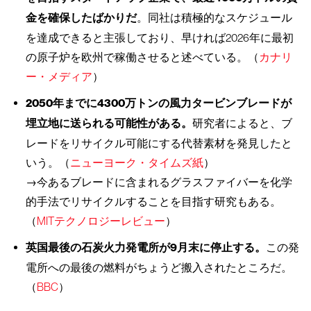
金を確保したばかりだ
。同社は積極的なスケジュール
を達成できると主張しており、早ければ2026年に最初
の原子炉を欧州で稼働させると述べている。（
カナリ
ー・メディア
）
2050年までに4300万トンの風力タービン
ブレードが
埋立地に送られる可能性がある。
研究者によると、ブ
レードをリサイクル可能にする代替素材を発見したと
いう。（
ニューヨーク・タイムズ紙
）
→今あるブレードに含まれるグラスファイバーを化学
的手法でリサイクルすることを目指す研究もある。
（
MITテクノロジーレビュー
）
英国最後の石炭火力発電所が9月末に停止する。
この発
電所への最後の燃料がちょうど搬入されたところだ。
（
BBC
）