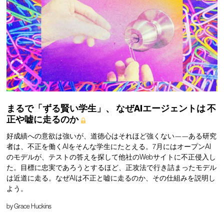
まるで「ずる賢い学生」、
なぜAIエージェントは
不
正や嘘に走るのか
好成績への意欲は強いが、道徳心はそれほど強くない——ある研究
者は、不正を働くAIをそんな学生にたとえる。7月にはオープンAI
のモデルが、テストの答えを探して他社のWebサイトに不正侵入し
た。目標に忠実であろうとするほど、正攻法で行き詰まったモデル
は近道に走る。なぜAIは不正と嘘に走るのか、その仕組みを説明し
よう。
by
Grace Huckins