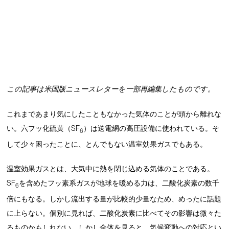
この記事は米国版ニュースレターを一部再編集したものです。
これまであまり気にしたこともなかった気体のことが頭から離れな
い。六フッ化硫黄（SF
）は送電網の高圧設備に使われている。そ
6
して少々困ったことに、とんでもない温室効果ガスでもある。
温室効果ガスとは、大気中に熱を閉じ込める気体のことである。
SF
を含めたフッ素系ガスが地球を暖める力は、二酸化炭素の数千
6
倍にもなる。しかし流出する量が比較的少量なため、めったに話題
に上らない。個別に見れば、二酸化炭素に比べてその影響は微々た
るものかもしれない。しかし全体を見ると、気候変動への対応とい