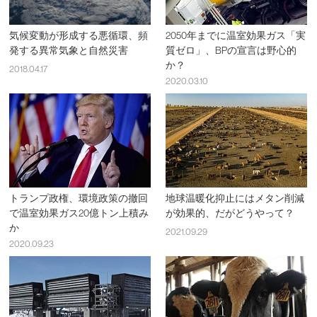
気候変動が形成する悪循環、頻
2050年までに温室効果ガス「実
発する異常気象と自然災害
質ゼロ」、BPの宣言は野心的
か？
2018.04.17
2020.03.10
トランプ政権、環境政策の撤回
地球温暖化抑止にはメタン削減
で温室効果ガス20億トン上積み
が効果的、だがどうやって？
か
2021.09.29
2020.09.23