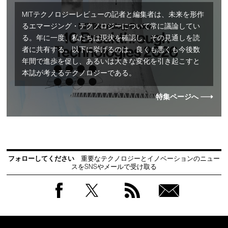
MITテクノロジーレビューの記者と編集者は、未来を形作
るエマージング・テクノロジーについて常に議論してい
る。年に一度、私たちは現状を確認し、その見通しを読
者に共有する。以下に挙げるのは、良くも悪くも今後数
年間で進歩を促し、あるいは大きな変化を引き起こすと
本誌が考えるテクノロジーである。
特集ページへ
フォローしてください
重要なテクノロジーとイノベーションのニュー
スをSNSやメールで受け取る
Facebook
Twitter
RSS
無料
会員
登録