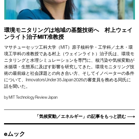
環境モニタリングは地域の基盤技術へ 村上ウェイ
ンライト治子MIT准教授
マサチューセッツ工科大学（MIT）原子核科学・工学科／土木・環
境工学科の准教授である村上（ウェインライト）治子氏は、環境モ
ニタリングと水理シミュレーションを専門に、核汚染や気候変動が
水循環・生態系に及ぼす影響を研究してきた。環境モニタリング技
術の最前線と社会課題との向き合い方、そしてイノベーターの条件
について、Innovators Under 35 Japan 2026の審査員を務める同氏に
話を聞いた。
by
MIT Technology Review Japan
「気候変動／エネルギー」の記事をもっと読む
eムック