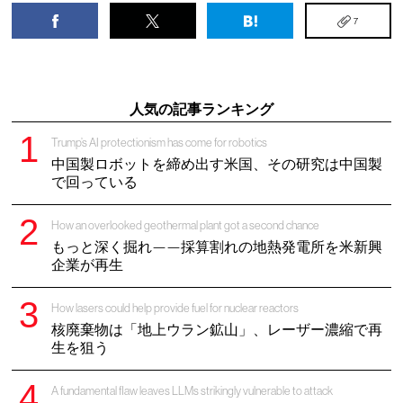
7
人気の記事ランキング
Trump’s AI protectionism has come for robotics
中国製ロボットを締め出す米国、その研究は中国製
で回っている
How an overlooked geothermal plant got a second chance
もっと深く掘れ——採算割れの地熱発電所を米新興
企業が再生
How lasers could help provide fuel for nuclear reactors
核廃棄物は「地上ウラン鉱山」、レーザー濃縮で再
生を狙う
A fundamental flaw leaves LLMs strikingly vulnerable to attack