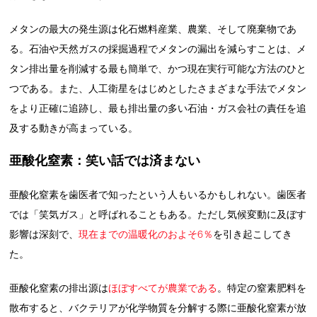
メタンの最大の発生源は化石燃料産業、農業、そして廃棄物であ
る。石油や天然ガスの採掘過程でメタンの漏出を減らすことは、メ
タン排出量を削減する最も簡単で、かつ現在実行可能な方法のひと
つである。また、人工衛星をはじめとしたさまざまな手法でメタン
をより正確に追跡し、最も排出量の多い石油・ガス会社の責任を追
及する動きが高まっている。
亜酸化窒素：笑い話では済まない
亜酸化窒素を歯医者で知ったという人もいるかもしれない。歯医者
では「笑気ガス」と呼ばれることもある。ただし気候変動に及ぼす
影響は深刻で、
現在までの温暖化のおよそ6％
を引き起こしてき
た。
亜酸化窒素の排出源は
ほぼすべてが農業である
。特定の窒素肥料を
散布すると、バクテリアが化学物質を分解する際に亜酸化窒素が放