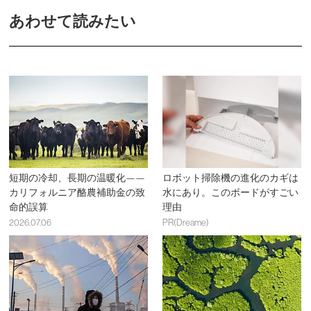
あわせて読みたい
短期の冷却、長期の温暖化——
ロボット掃除機の進化のカギは
カリフォルニア酪農補助金の致
水にあり。このボードがすごい
命的誤算
理由
2026.07.06
PR(Dreame)