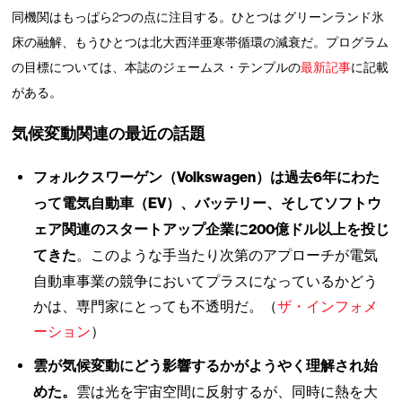
同機関はもっぱら2つの点に注目する。ひとつは グリーンランド氷
床の融解、もうひとつは北大西洋亜寒帯循環の減衰だ。プログラム
の目標については、本誌のジェームス・テンプルの
最新記事
に記載
がある。
気候変動関連の最近の話題
フォルクスワーゲン（Volkswagen）は過去6年にわた
って電気自動車（EV）、バッテリー、そしてソフトウ
ェア関連のスタートアップ企業に200億ドル以上を投じ
てきた
。このような手当たり次第のアプローチが電気
自動車事業の競争においてプラスになっているかどう
かは、専門家にとっても不透明だ。（
ザ・インフォメ
ーション
）
雲が気候変動にどう影響するかがようやく理解され始
めた。
雲は光を宇宙空間に反射するが、同時に熱を大