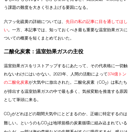
う課題の難度を大きく引き上げる要因になる。
六フッ化硫黄の詳細については、
先日の私の記事に目を通してほし
い
。一方、本記事では、知っておくべき最も重要な温室効果ガスに
ついての概要を短くまとめておいた。
二酸化炭素：温室効果ガスの主役
温室効果ガスをリストアップするにあたって、その代表格に一切触
れないわけにはいかない。2023年、人間の活動によって
374億トン
の二酸化炭素
が大気中に放出された。二酸化炭素（CO
）は私たち
2
が排出する温室効果ガスの中で最も多く、気候変動を推進する原因
として筆頭に来る。
CO
がどれほどの期間大気中にとどまるのか、正確に特定するのは
2
難しい。というのもCO
は地球規模の炭素循環に組み込まれている
2
からだ。一部は海や森林などの生態系がすぐに吸収するが、残りは