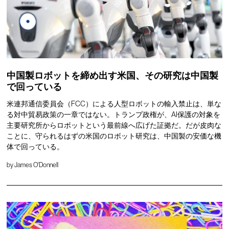
中国製ロボットを締め出す米国、その研究は中国製
で回っている
米連邦通信委員会（FCC）による人型ロボットの輸入禁止は、単な
る対中貿易政策の一章ではない。トランプ政権が、AI保護の対象を
主要研究所からロボットという最前線へ広げた証拠だ。だが皮肉な
ことに、守られるはずの米国のロボット研究は、中国製の安価な機
体で回っている。
by
James O'Donnell