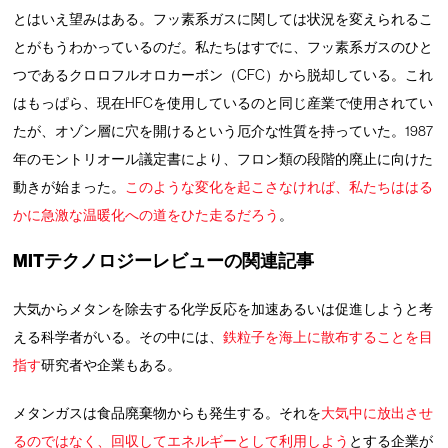
とはいえ望みはある。フッ素系ガスに関しては状況を変えられるこ
とがもうわかっているのだ。私たちはすでに、フッ素系ガスのひと
つであるクロロフルオロカーボン（CFC）から脱却している。これ
はもっぱら、現在HFCを使用しているのと同じ産業で使用されてい
たが、オゾン層に穴を開けるという厄介な性質を持っていた。1987
年のモントリオール議定書により、フロン類の段階的廃止に向けた
動きが始まった。
このような変化を起こさなければ、私たちははる
かに急激な温暖化への道をひた走るだろう
。
MITテクノロジーレビューの関連記事
大気からメタンを除去する化学反応を加速あるいは促進しようと考
える科学者がいる。その中には、
鉄粒子を海上に散布することを目
指す
研究者や企業もある。
メタンガスは食品廃棄物からも発生する。それを
大気中に放出させ
るのではなく、回収してエネルギーとして利用しよう
とする企業が