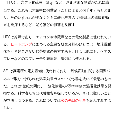
（PFC）、六フッ化硫黄（SF
など、さまざまな物質がこれに該
6）
当する。これらは大気中に何世紀（ことによると何千年）もとどま
り、そのいずれもが少なくとも二酸化炭素の1万倍以上の温暖化効
果を発揮するなど、驚くほどの影響を及ぼす。
HFCは冷媒であり、エアコンや冷蔵庫などの電化製品に使われてい
る。
ヒートポンプ
にまつわる主要な研究分野のひとつは、地球温暖
化を引き起こさない代替冷媒の探索である。HFCは他にも、ヘアス
プレーなどのスプレー缶や難燃剤、溶剤にも使われる。
SF
は高電圧の電力設備に使われており、気候変動に関する国際パ
6
ネルで取り上げられた温室効果ガスの中でも群を抜いて最悪のもの
だ。これは1世紀の間に、二酸化炭素の2万3500倍の温暖化効果を発
揮する。科学者たちは代替物質を探しているが、それは難しいこと
が判明しつつある。これについては
私の先日の記事
を読んでみてほ
しい。