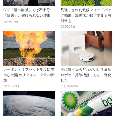
CO2「排出削減」では不十分、
見過ごされた気候フィードバッ
「除去」が避けられない理由
ク効果、温暖化が数年早まる可
能性も
2022.07.13
2025.08.11
カーボン・オフセット制度に 重
次に買うならどれがいい？最新
大な欠陥 カリフォルニア州の衝
ロボット掃除機はこんなに進化
撃
した
2019.09.30
PR(Dreame)