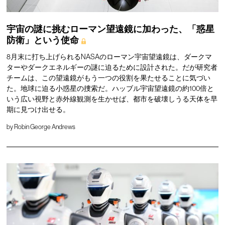
宇宙の謎に挑むローマン望遠鏡に加わった、「惑星
防衛」という使命
8月末に打ち上げられるNASAのローマン宇宙望遠鏡は、ダークマ
ターやダークエネルギーの謎に迫るために設計された。だが研究者
チームは、この望遠鏡がもう一つの役割を果たせることに気づい
た。地球に迫る小惑星の捜索だ。ハッブル宇宙望遠鏡の約100倍と
いう広い視野と赤外線観測を生かせば、都市を破壊しうる天体を早
期に見つけ出せる。
by
Robin George Andrews