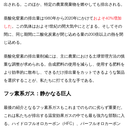
出される。このほか、特定の農業廃棄物を燃やしても排出される。
亜酸化窒素の排出量は1980年から2020年にかけて
およそ40%増加
した
。この気体はおよそ1世紀の間大気中にとどまる。そしてその
間に、同じ期間に二酸化炭素が閉じ込める量の200倍以上の熱を閉
じ込める。
亜酸化窒素の排出量削減には、主に農業における土壌管理方法の慎
重な調整が求められる。合成肥料の使用を減らし、使用する肥料を
より効率的に散布し、できるだけ排出量をカットできるような製品
を選択することが、私たちに打てる主な手である。
フッ素系ガス：静かなる巨人
最後の紹介となるフッ素系ガスもこれまでのものに劣らず重要だ。
これは私たちが排出する温室効果ガスの中でも最も強力な部類に入
る。ハイドロフルオロカーボン（HFC）、パーフルオロカーボン