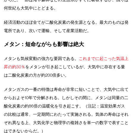
何世紀も大気中にとどまる。
経済活動のほぼ全てが二酸化炭素の発生源となる。最大のものは発
電所であり、次いで運輸、そして産業活動だ。
メタン：短命ながらも影響は絶大
メタンも気候変動の強力な要因である。
これまでに起こった気温上
昇の約30％
をメタンが引き起こしているが、大気中に存在する量
は二酸化炭素の方が約200倍多い。
メタンガスの一番の特徴は寿命が非常に短いことで、大気中に出て
からおよそ10年で分解される。しかしその間に、メタンは同量の二
酸化炭素の約86倍の温暖化を引き起こす。（注記：温室効果ガス
の比較は通常、一定期間にわたって実施される。気体の寿命はそれ
ぞれ異なる上、大気化学と物理学の複雑さを単一の数字で表すこと
はできないからだ。）