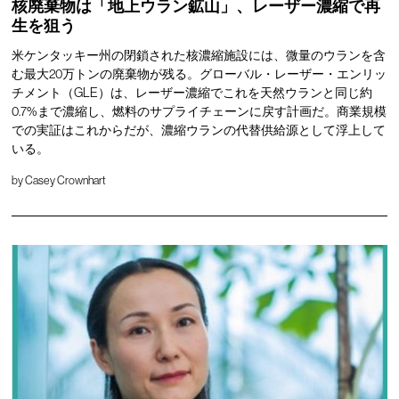
核廃棄物は「地上ウラン鉱山」、レーザー濃縮で再
生を狙う
米ケンタッキー州の閉鎖された核濃縮施設には、微量のウランを含
む最大20万トンの廃棄物が残る。グローバル・レーザー・エンリッ
チメント（GLE）は、レーザー濃縮でこれを天然ウランと同じ約
0.7%まで濃縮し、燃料のサプライチェーンに戻す計画だ。商業規模
での実証はこれからだが、濃縮ウランの代替供給源として浮上して
いる。
by
Casey Crownhart