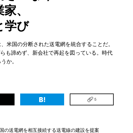
業家、
と学び
は、米国の分断された送電網を統合することだ。
がらも諦めず、新会社で再起を図っている。時代
ろうか。
5
国の送電網を相互接続する送電線の建設を提案