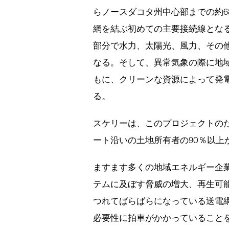
らノースダコタ州中心部までの約6
網を結ぶ初めての主要接続線とな
部分で水力、太陽光、風力、その
なる。そして、異常気象の際に地
もに、クリーンな資源によって発
る。
スケリーは、このプロジェクトの
ート沿いの土地所有者の90％以上
ますます多くの地域エネルギー企
テムに及ぼす脅威の増大、再生可
つれてばらばらになっている送電
必要性に拍車がかかっていること