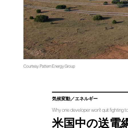
Courtesy: Pattern Energy Group
気候変動／エネルギー
Why one developer won’t quit fighting t
米国中の送電