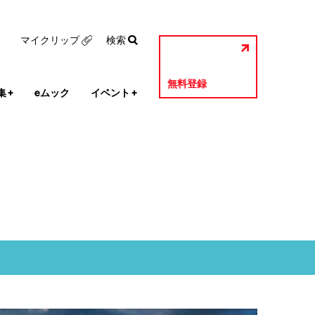
マイクリップ
検索
無料登録
集
+
eムック
イベント
+