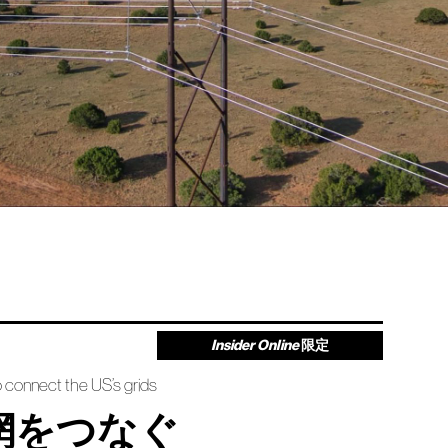
Insider Online
限定
o connect the US’s grids
網をつなぐ