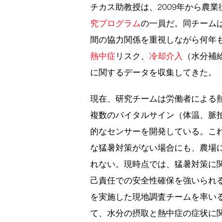
チカス助教授は、2009年から農
究プログラム
の一員だ。同チーム
間の協力関係を重視しながら何年
熱中症
リスク、
冷却介入
（水分補
に関するデータを収集してきた。
現在、研究チームは労働者による
複数のバイタルサイン（体温、脈
的なセンサーを開発している。こ
な猛暑対策がない場合にも、農場
れない。現時点では、猛暑対策に
己責任での安全性確保を強いられ
を実施した現地調査チームを率い
て、水分の摂取と熱中症の症状に関