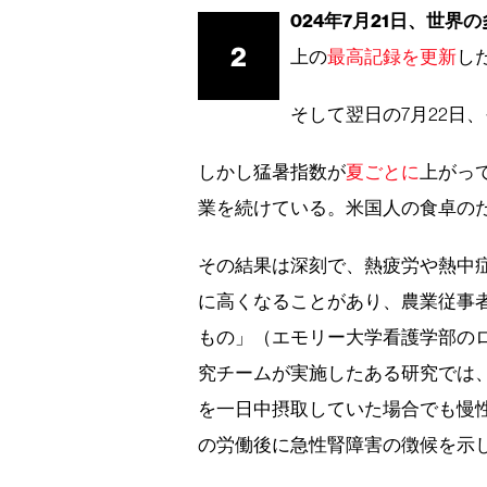
024年7月21日、世
2
上の
最高記録を更新
し
そして翌日の7月22日
しかし猛暑指数が
夏ごとに
上がっ
業を続けている。米国人の食卓の
その結果は深刻で、熱疲労や熱中
に高くなることがあり、農業従事
もの」（エモリー大学看護学部の
究チームが実施したある研究では
を一日中摂取していた場合でも慢
の労働後に急性腎障害の徴候を示