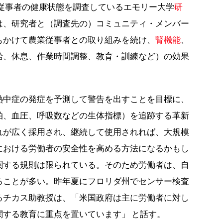
業従事者の健康状態を調査しているエモリー大学
研
は、研究者と（調査先の）コミュニティ・メンバー
もかけて農業従事者との取り組みを続け、
腎機能
、
給、休息、作業時間調整、教育・訓練など）の効果
熱中症の発症を予測して警告を出すことを目標に、
拍、血圧、呼吸数などの生体指標）を追跡する革新
れが広く採用され、継続して使用されれば、大規模
における労働者の安全性を高める方法になるかもし
関する規則は限られている。そのため労働者は、自
ることが多い。昨年夏にフロリダ州でセンサー検査
るチカス助教授は、「米国政府は主に労働者に対し
する教育に重点を置いています」 と話す。