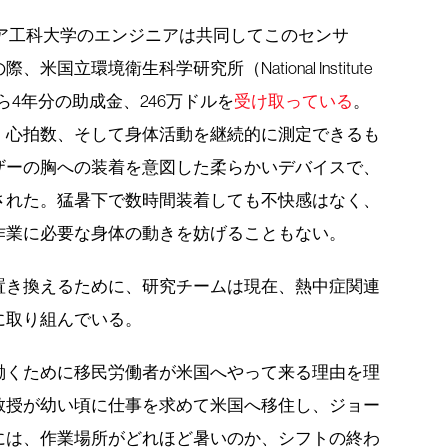
ジア工科大学のエンジニアは共同してこのセンサ
立環境衛生科学研究所（National Institute
iences）から4年分の助成金、246万ドルを
受け取っている
。
、心拍数、そして身体活動を継続的に測定できるも
ザーの胸への装着を意図した柔らかいデバイスで、
された。猛暑下で数時間装着しても不快感はなく、
作業に必要な身体の動きを妨げることもない。
置き換えるために、研究チームは現在、熱中症関連
に取り組んでいる。
働くために移民労働者が米国へやって来る理由を理
教授が幼い頃に仕事を求めて米国へ移住し、ジョー
には、作業場所がどれほど暑いのか、シフトの終わ