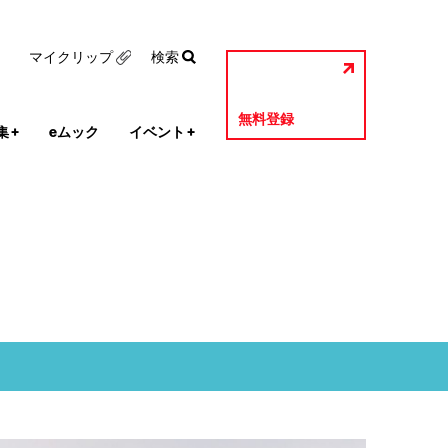
マイクリップ
検索
無料登録
集
+
eムック
イベント
+