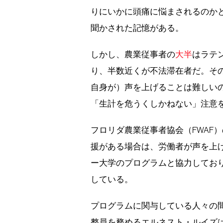
りにいかに頭痛に悩まされるのか
聞かされた記憶がある。
しかし、農業従事者の
大半
はラテ
り、半数近くが不法滞在者だ。そ
自身が）声を上げることは難しい
「生計を危うくしかねない」注意
フロリダ農業従事者協会（FWAF
援がある場合は、労働者が声を上げ
ー大学のプログラムと協力してお
している。
プログラムに関与している人々の間
整員を務めるエルネスト・ルイズ