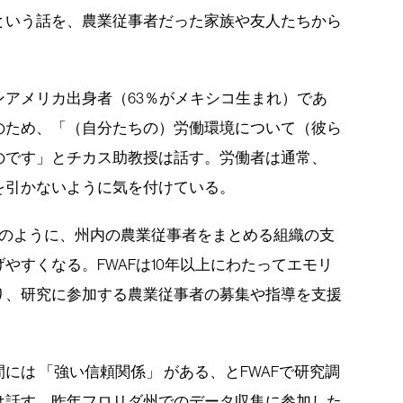
という話を、農業従事者だった家族や友人たちから
ンアメリカ出身者（63％がメキシコ生まれ）であ
のため、「（自分たちの）労働環境について（彼ら
のです」とチカス助教授は話す。労働者は通常、
を引かないように気を付けている。
）のように、州内の農業従事者をまとめる組織の支
やすくなる。FWAFは10年以上にわたってエモリ
り、研究に参加する農業従事者の募集や指導を支援
には 「強い信頼関係」 がある、とFWAFで研究調
は話す。昨年フロリダ州でのデータ収集に参加した