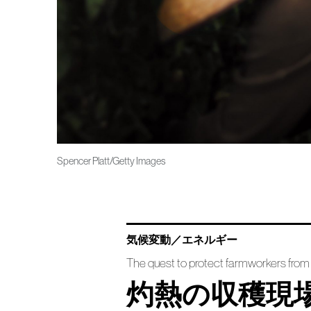
Spencer Platt/Getty Images
気候変動／エネルギー
The quest to protect farmworkers from
灼熱の収穫現