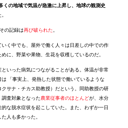
界の多くの地域で気温が急激に上昇し、地球の観測史
た。
、その記録は
再び破られた
。
ていく中でも、屋外で働く人々は日差しの中での作
ために、野菜や果物、生花を収穫しているのだ。
症といった病気につながることがある。体温が非常
者は 「事実上、発熱した状態で働いているような
ロクサナ・チカス助教授）だという。同助教授の研
、調査対象となった
農業従事者のほとんど
が、水分
性的な脱水症状を起こしていた。また、わずか一日
した人も多かった。