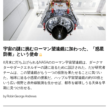
宇宙の謎に挑むローマン望遠鏡に加わった、「惑星
防衛」という使命
8月末に打ち上げられるNASAのローマン宇宙望遠鏡は、ダークマ
ターやダークエネルギーの謎に迫るために設計された。だが研究者
チームは、この望遠鏡がもう一つの役割を果たせることに気づい
た。地球に迫る小惑星の捜索だ。ハッブル宇宙望遠鏡の約100倍と
いう広い視野と赤外線観測を生かせば、都市を破壊しうる天体を早
期に見つけ出せる。
by
Robin George Andrews