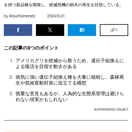
を持つ新品種を開発し、絶滅危機の樹木の再生を目指している。
by
Anya Kamenetz
2024.10.31
5
この記事の3つのポイント
アメリカグリを絶滅から救うため、遺伝子組換えに
よる復活を目指す動きがある
病気に強い遺伝子組換え種を大量に植樹し、森林再
生や気候変動対策に役立てる構想
慎重な意見もあるが、人為的な生態系管理は避けら
れない現実かもしれない
summarized by Claude 3