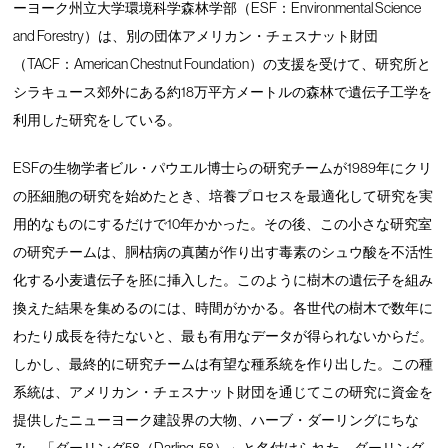
ーヨーク州立大学環境科学森林学部（ESF：Environmental Science
and Forestry）は、別の団体アメリカン・チェスナット財団
（TACF：American Chestnut Foundation）の支援を受けて、研究所と
シラキュース郊外にある約18万平方メートルの森林で遺伝子工学を
利用した研究をしている。
ESFの生物学者ビル・パウエル博士らの研究チームが1989年にクリ
の胚細胞の研究を始めたとき、培養プロセスを最適化して研究を実
用的なものにするだけで10年かかった。その後、この小さな研究室
の研究チームは、胴枯病の真菌が作り出す毒素のシュウ酸を不活性
化する小麦遺伝子を胚に挿入した。このように樹木の遺伝子を組み
換えた結果を集めるのには、時間がかかる。各世代の樹木で数年に
わたり成長を待たないと、最も有用なデータが得られないからだ。
しかし、最終的に研究チームは有望な種系統を作り出した。この種
系統は、アメリカン・チェスナット財団を通じてこの研究に資金を
提供したニューヨーク建設界の大物、ハーブ・ダーリングにちな
み、「ダーリング58（Darling-58）」と名付けられた。ダーリング