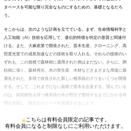
タベースを可能な限り完全なものにするための、基礎となるだろ
う。
そこからは、次のような計画を立てている。まず、生命情報科学と
人工知能（AI）技術を応用して、遺伝的特徴を特定の形質と関連付
ける。また、大麻産業で開発された、苗木生産、クローニング、高
照度光室での成長加速などの技術を取り入れる。それらの技術のい
ずれも、この規模で森林樹に適用された例はまだない。さらに、胴
枯病に強く、森林再生、木の実生産、木材などさまざまな用途に最
適化された、多様で改良された新しい種系統のクリをいくつか開発
する。そして、これまでにない規模で苗木を生産する。望んでいる
のは、病気耐性を持つ種系統の木が野生で繁殖するまでにかかる時
間を短縮し、復元のスピードを加速させることで …
こちらは有料会員限定の記事です。
有料会員になると制限なしにご利用いただけます。