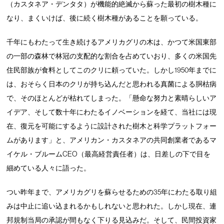
（カスタネア・デンタタ）が機能的絶滅から蘇った最初の樹木種に
なり、まくいけば、後に続く樹木種があることを願っている。
千年にもわたって生き続けるアメリカグリの木は、かつて米国東部
の一部の森林で林冠の支配的な割合を占めていおり、多くの米国先
住民部族が食料としてこのクリに頼っていた。しかし1950年までに
は、おそらく日本のクリが持ち込んだと思われる真菌による胴枯病
で、そのほとんどが枯れてしまった。「懸命な努力と素晴らしいア
イデア、そして数十年にわたるイノベーションを経て、当社には現
在、復元を可能にするように設計された樹木と科学プラットフォー
ムがあります」と、アメリカン・カスタネアの共同創業者であるマ
イケル・ブルームCEO（最高経営責任者）は、日差しの下で目を
細めている人々に語った。
つい昨年まで、アメリカグリを蘇らせるための35年にわたる取り組
みは中止に追い込まれるかもしれないと思われた。しかし現在、連
邦規制当局の承認が間もなく下りる見込みだ。そして、民間投資家