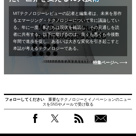
MITテクノロジーレビューの記者と編集者は、未来を形作
るエマージング・テクノロジーについて常に議論してい
る。年に一度、私たちは現状を確認し、その見通しを読
者に共有する。以下に挙げるのは、良くも悪くも今後数
年間で進歩を促し、あるいは大きな変化を引き起こすと
本誌が考えるテクノロジーである。
特集ページへ
フォローしてください
重要なテクノロジーとイノベーションのニュー
スをSNSやメールで受け取る
Facebook
Twitter
RSS
無料
会員