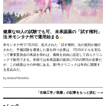
健康な10人の試験でも可、
未承認薬の「試す権利」
法
米モンタナ州で運用始まる
米モンタナ州で7月25日、拡大された「試す権利」法の規則が施行
された。予備試験を通過した薬を持つ企業は、1万2500ドルを支払
って審査委員会の承認を得れば、価格を自由に設定して自らクリニ
ックで販売できる。米国では未承認薬の提供にFDAの関与が必要だ
が、この経路はその外側にある。第1号クリニックは年内に開業す
る見込みだ。
by
Jessica Hamzelou
「生物工学／医療」の記事をもっと読む
eムック