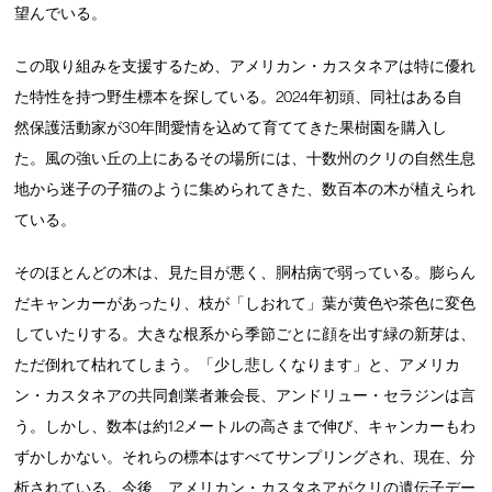
望んでいる。
この取り組みを支援するため、アメリカン・カスタネアは特に優れ
た特性を持つ野生標本を探している。2024年初頭、同社はある自
然保護活動家が30年間愛情を込めて育ててきた果樹園を購入し
た。風の強い丘の上にあるその場所には、十数州のクリの自然生息
地から迷子の子猫のように集められてきた、数百本の木が植えられ
ている。
そのほとんどの木は、見た目が悪く、胴枯病で弱っている。膨らん
だキャンカーがあったり、枝が「しおれて」葉が黄色や茶色に変色
していたりする。大きな根系から季節ごとに顔を出す緑の新芽は、
ただ倒れて枯れてしまう。「少し悲しくなります」と、アメリカ
ン・カスタネアの共同創業者兼会長、アンドリュー・セラジンは言
う。しかし、数本は約1.2メートルの高さまで伸び、キャンカーもわ
ずかしかない。それらの標本はすべてサンプリングされ、現在、分
析されている。今後、アメリカン・カスタネアがクリの遺伝子デー