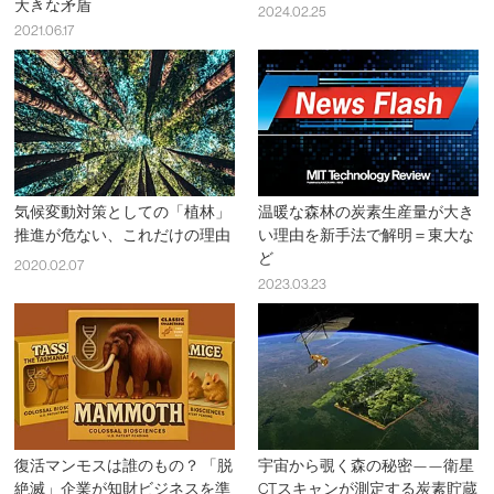
大きな矛盾
2024.02.25
2021.06.17
気候変動対策としての「植林」
温暖な森林の炭素生産量が大き
推進が危ない、これだけの理由
い理由を新手法で解明＝東大な
ど
2020.02.07
2023.03.23
復活マンモスは誰のもの？ 「脱
宇宙から覗く森の秘密——衛星
絶滅」企業が知財ビジネスを準
CTスキャンが測定する炭素貯蔵