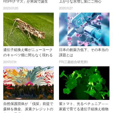
RISPRナマズ」が米国で誕生
上がりな水増し策にご用心
2023.01.20
2020.11.27
遺伝子組換え蛾がニューヨーク
日本の創薬力低下、その本当の
のキャベツ畑に間もなく現れる
課題とは
2017.07.31
PR(三菱総合研究所)
自然保護団体が 「伐採」前提で
紫トマト、光るペチュニア——
森林を換金、 炭素クレジットの
家庭で育てる遺伝子組換え植物