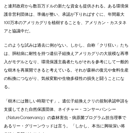
と連邦政府から数百万ドルの新たな資金も提供される。ある環境保
護非営利団体は、準備が整い、承認が下りればすぐに、年間最大
100万本のアメリカグリを植樹することを、アメリカン・カスタネ
アと協議中だ。
このような試みは過去に例がない。しかし、自称「クリ狂い」たち
は、胴枯病に耐性を持つ遺伝子組換えアメリカグリの大規模な再導
入がモデルとなり、環境保護主義者たちがそれを参考にして一般的
な樹木を再展開できると考えている。それが森林の復元や食料生産
の転換につながり、気候変動や生物多様性の損失と闘うことにな
る。
「樹木には難しい時期です」。遺伝子組換えクリの規制承認申請を
支援してきた自然保護団体、ネイチャー・コンサーバンシー
（Nature Conservancy）の森林害虫・病原菌プログラム担当理事で
あるリー・グリーンウッドは言う。 「しかし、本当に興味深い将