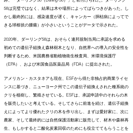
58は完璧ではなく、結果は木や場所によってばらつきがあった。し
かし最終的には、感染速度が遅く、キャンカー（胴枯病によってで
きる球根状の腫瘍）が小さいということがデータで示された。
2020年、ダーリング58は、おそらく連邦規制当局に承認を求める
初めての遺伝子組換え森林樹木となり、自然界への導入の安全性を
判断するため、米国農務省動植物衛生検査局、米環境保護庁
（EPA）、および米国食品医薬品局（FDA）に提出された。
アメリカン・カスタネアも現在、ESFから得た非独占的商業ライセ
ンスに基づき、ニューヨーク州でこの遺伝子組換えされた種系統の
クリを植樹し、繁殖させている。ESFは、承認申請中のそれらの木
を販売したいと考えている。そしてさらに前進を続け、遺伝子組換
えによってより優れたクリの木を作り出し、まずは愛好家に、次に
農家、そして最終的には自然保護活動家に販売して、材木や森林再
生、もしかすると二酸化炭素回収のためにも役立ててもらうことを