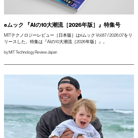
eムック 『AIの10大潮流［2026年版］』特集号
MITテクノロジーレビュー［日本版］はeムック Vol.87 / 2026.07をリ
リースした。特集は『AIの10大潮流［2026年版］』。
by
MIT Technology Review Japan