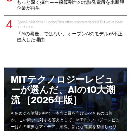
もっと深く掘れ——採算割れの地熱発電所を米新興
企業が再生
OpenAI called the Hugging Face attack unprecedented. But we’ve been
here before.
「AIの暴走」ではない、オープンAIのモデルが不正
侵入した理由
MITテクノロジーレビュ
ーが選んだ、AIの10大潮
流 ［2026年版］
AIをめぐる喧騒の中で、本当に目を向けるべきものは何
か。この問いに対する答えとして、MITテクノロジーレビュ
ーはAIの重要なアイデア、潮流、新たな進展を整理したリ