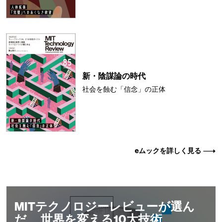
新・陰謀論の時代
社会を蝕む「信念」の正体
eムックを詳しく見る
MITテクノロジーレビューが選ん
だ、 世界を変える10大技術