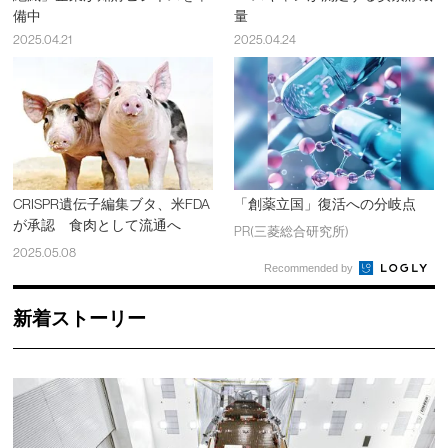
備中
量
2025.04.21
2025.04.24
CRISPR遺伝子編集ブタ、米FDA
「創薬立国」復活への分岐点
が承認 食肉として流通へ
PR(三菱総合研究所)
2025.05.08
Recommended by
新着ストーリー