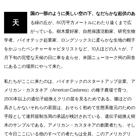
国の一部のように美しい空の下、なだらかな起伏のあ
天
る緑の丘が、60万平方メートルにわたり遠くまで広
がっている。樹木愛好家、自然保護活動家、研究生物
学者、バイオテック起業家、ロングソックスに柔らかな生地の帽子
をかぶったベンチャーキャピタリストなど、10人ほどの人々が、7
月下旬の完璧な天候の日に車を走らせ、米国ニューヨーク州の田舎
にあるこの場所にやって来た。
私たちがここに来たのは、バイオテックのスタートアップ企業、ア
メリカン・カスタネア（American Castanea）の種子農場で育つ、
2500本以上の遺伝子組換えクリの苗を見るためである。膝ほどの
高さしかないそれらの若苗は、おそらく初めて生態系復元のための
手段として連邦規制当局の承認が検討されている、遺伝子組換え樹
木のサンプルである。アメリカン・カスタネアの創業者たち、そし
て今日ここにいる他のすべての者たちは全員、このアメリカグリ