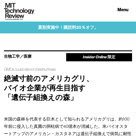
Menu
夏割実施中！購読料20％オフ。
生物工学／医療
Insider Online
限定
GMOs could reboot chestnut trees
絶滅寸前のアメリカグリ、
バイオ企業が再生目指す
「遺伝子組換えの森」
米国の森林を代表する巨木として知られるアメリカグリは、約100
年前に侵入した真菌の胴枯病で40億本が消滅した。米バイオスタ
ートアップのアメリカン・カスタネアは遺伝子組換えで病気に耐性