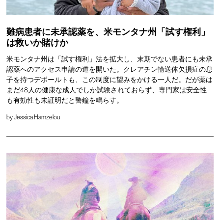
難病患者に未承認薬を、米モンタナ州「試す権利」
は救いか賭けか
米モンタナ州は「試す権利」法を拡大し、末期でない患者にも未承
認薬へのアクセス申請の道を開いた。クレアチン輸送体欠損症の息
子を持つデボールトも、この制度に望みをかける一人だ。だが薬は
まだ48人の健康な成人でしか試験されておらず、専門家は安全性
も有効性も未証明だと警鐘を鳴らす。
by
Jessica Hamzelou