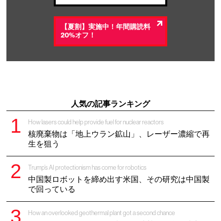
【夏割】実施中！年間購読料
20%オフ！
人気の記事ランキング
How lasers could help provide fuel for nuclear reactors
核廃棄物は「地上ウラン鉱山」、レーザー濃縮で再
生を狙う
Trump’s AI protectionism has come for robotics
中国製ロボットを締め出す米国、その研究は中国製
で回っている
How an overlooked geothermal plant got a second chance