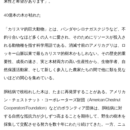
来性と希望があります」。
40億本の木が枯れた
「カリスマ的巨大動物」とは、パンダやシロナガスクジラなど、不
釣り合いなほど多くの人々に愛され、そのためにリソースが投入さ
れる動物種を指す科学用語である。消滅寸前のアメリカグリは、ロ
ッキー山脈以東で最もカリスマ的樹木かもしれない。その歴史的重
要性、成長の速さ、実と木材両方の高い生産性から、生物学者、自
然保護活動家、そして新しく参入した農家たちの間で他に類を見な
いほどの関心を集めている。
胴枯病で枝枯れした木は、たまに再発芽することがある。アメリカ
ン・チェストナット・コーポレーターズ財団（American Chestnut
Cooperators’ Foundation）などのボランティア団体は、胴枯病に対
する自然な抵抗力が少しずつ高まることを期待して、野生の樹木を
採集して交配させる努力を数十年にわたり続けてきた。一方、ニュ