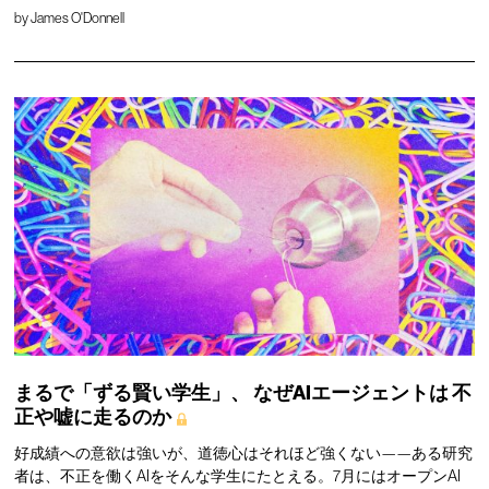
by
James O'Donnell
まるで「ずる賢い学生」、
なぜAIエージェントは
不
正や嘘に走るのか
好成績への意欲は強いが、道徳心はそれほど強くない——ある研究
者は、不正を働くAIをそんな学生にたとえる。7月にはオープンAI