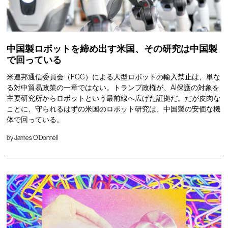
中国製ロボットを締め出す米国、その研究は中国製
で回っている
米連邦通信委員会（FCC）による人型ロボットの輸入禁止は、単な
る対中貿易政策の一章ではない。トランプ政権が、AI保護の対象を
主要研究所からロボットという最前線へ広げた証拠だ。だが皮肉な
ことに、守られるはずの米国のロボット研究は、中国製の安価な機
体で回っている。
by
James O'Donnell