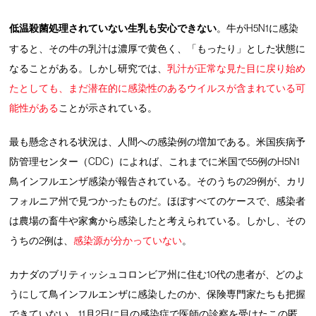
低温殺菌処理されていない生乳も安心できない
。牛がH5N1に感染
すると、その牛の乳汁は濃厚で黄色く、「もったり」とした状態に
なることがある。しかし研究では、
乳汁が正常な見た目に戻り始め
たとしても、まだ潜在的に感染性のあるウイルスが含まれている可
能性がある
ことが示されている。
最も懸念される状況は、人間への感染例の増加である。米国疾病予
防管理センター（CDC）によれば、これまでに米国で55例のH5N1
鳥インフルエンザ感染が報告されている。そのうちの29例が、カリ
フォルニア州で見つかったものだ。ほぼすべてのケースで、感染者
は農場の畜牛や家禽から感染したと考えられている。しかし、その
うちの2例は、
感染源が分かっていない
。
カナダのブリティッシュコロンビア州に住む10代の患者が、どのよ
うにして鳥インフルエンザに感染したのか、保険専門家たちも把握
できていない。11月2日に目の感染症で医師の診察を受けたこの匿