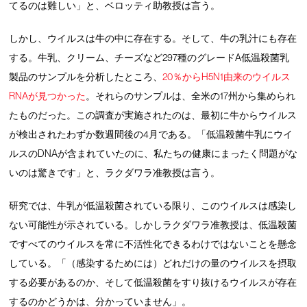
てるのは難しい」と、ベロッティ助教授は言う。
しかし、ウイルスは牛の中に存在する。そして、牛の乳汁にも存在
する。牛乳、クリーム、チーズなど297種のグレードA低温殺菌乳
製品のサンプルを分析したところ、
20％からH5N1由来のウイルス
RNAが見つかった
。それらのサンプルは、全米の17州から集められ
たものだった。この調査が実施されたのは、最初に牛からウイルス
が検出されたわずか数週間後の4月である。「低温殺菌牛乳にウイ
ルスのDNAが含まれていたのに、私たちの健康にまったく問題がな
いのは驚きです」と、ラクダワラ准教授は言う。
研究では、牛乳が低温殺菌されている限り、このウイルスは感染し
ない可能性が示されている。しかしラクダワラ准教授は、低温殺菌
ですべてのウイルスを常に不活性化できるわけではないことを懸念
している。「（感染するためには）どれだけの量のウイルスを摂取
する必要があるのか、そして低温殺菌をすり抜けるウイルスが存在
するのかどうかは、分かっていません」。