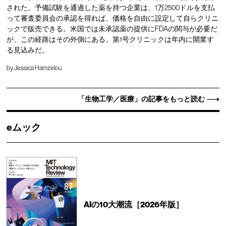
された。予備試験を通過した薬を持つ企業は、1万2500ドルを支払
って審査委員会の承認を得れば、価格を自由に設定して自らクリニ
ックで販売できる。米国では未承認薬の提供にFDAの関与が必要だ
が、この経路はその外側にある。第1号クリニックは年内に開業す
る見込みだ。
by
Jessica Hamzelou
「生物工学／医療」の記事をもっと読む
eムック
AIの10大潮流［2026年版］