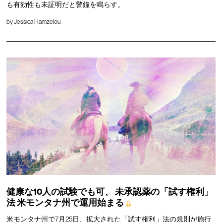
も有効性も未証明だと警鐘を鳴らす。
by
Jessica Hamzelou
健康な10人の試験でも可、
未承認薬の「試す権利」
法
米モンタナ州で運用始まる
米モンタナ州で7月25日、拡大された「試す権利」法の規則が施行