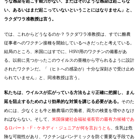
うな感染を起こす能力がない、またはそのような感染は起こらな
い、あるいはまだ起こっていないということにはなりません」と、
ラクダワラ准教授は言う。
では、これからどうなるのか？ ラクダワラ准教授は、すでに酪農
従事者へのワクチン接種を開始しているべきだったと考えている。
結局のところ、米国にはすでに、H5N1用のワクチンの備蓄があ
る。以前に見つかったこのウイルスの亜種から守られるように設計
されたワクチンだ。「（ヒトへの感染が）十分な深刻さで受け止め
られていません」と、同准教授は言う。
私たちは、ウイルスが広がっている方法もより正確に把握し、まん
延を阻止するためのより効果的な対策を講じる必要がある。
そのた
めには、少なくとも牛と酪農場の労働者、両方の検査を増やさなけ
ればならない。そして、
米国保健社会福祉省長官の最有力候補であ
るロバート・F・ケネディ・ジュニアが何を言おうとも
、生乳は危
険な可能性があり、ワクチンはパンデミックを防ぐ重要な手段であ