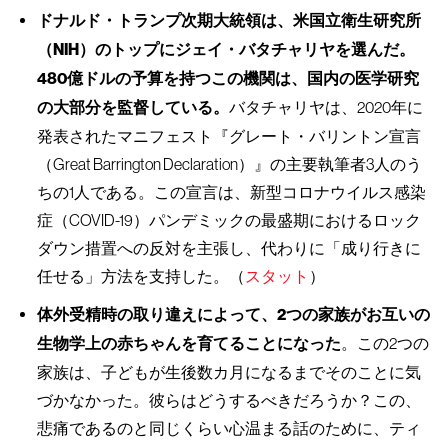
ドナルド・トランプ次期大統領は、米国立衛生研究所
（NIH）のトップにジェイ・バタチャリヤを選んだ。
480億ドルの予算を持つこの機関は、国内の医学研究
の大部分を監督している。
バタチャリヤは、2020年に
発表されたマニフェスト『グレート・バリントン宣言
（Great Barrington Declaration）』の主要執筆者3人のう
ちの1人である。この宣言は、新型コロナウイルス感染
症（COVID-19）パンデミックの最盛期におけるロック
ダウン措置への反対を主張し、代わりに「成り行きに
任せる」方法を支持した。（
スタット
）
体外受精時の取り違えによって、2つの家族がお互いの
生物学上の赤ちゃんを育てることになった
。この2つの
家族は、子どもが生後数カ月になるまでそのことに気
づかなかった。彼らはどうするべきだろうか？この、
悲痛であるのと同じくらい心温まる話のために、ティ