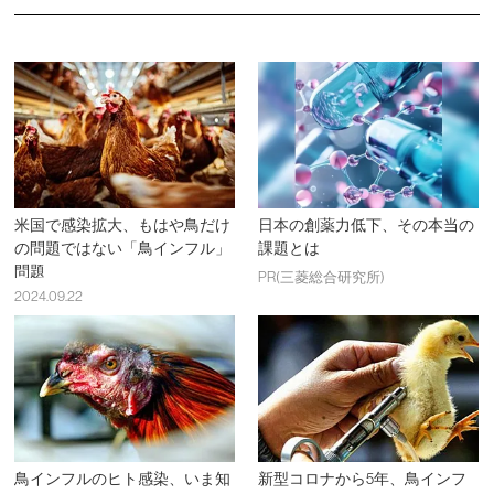
米国で感染拡大、もはや鳥だけ
日本の創薬力低下、その本当の
の問題ではない「鳥インフル」
課題とは
問題
PR(三菱総合研究所)
2024.09.22
鳥インフルのヒト感染、いま知
新型コロナから5年、鳥インフ