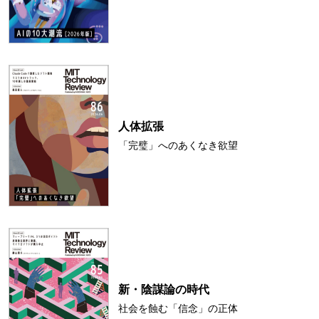
人体拡張
「完璧」へのあくなき欲望
新・陰謀論の時代
社会を蝕む「信念」の正体