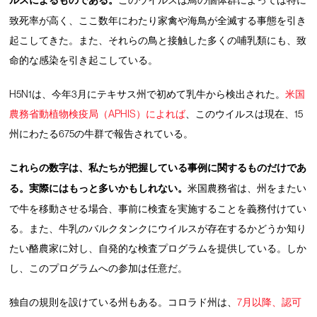
ルスによるものである。
このウイルスは鳥の個体群によっては特に
致死率が高く、ここ数年にわたり家禽や海鳥が全滅する事態を引き
起こしてきた。また、それらの鳥と接触した多くの哺乳類にも、致
命的な感染を引き起こしている。
H5N1は、今年3月にテキサス州で初めて乳牛から検出された。
米国
農務省動植物検疫局（APHIS）によれば
、このウイルスは現在、15
州にわたる675の牛群で報告されている。
これらの数字は、私たちが把握している事例に関するものだけであ
る。実際にはもっと多いかもしれない。
米国農務省は、州をまたい
で牛を移動させる場合、事前に検査を実施することを義務付けてい
る。また、牛乳のバルクタンクにウイルスが存在するかどうか知り
たい酪農家に対し、自発的な検査プログラムを提供している。しか
し、このプログラムへの参加は任意だ。
独自の規則を設けている州もある。コロラド州は、
7月以降、認可