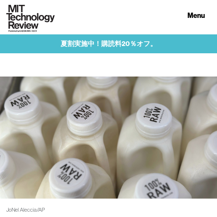
Menu
夏割実施中！購読料20％オフ。
JoNel Aleccia/AP