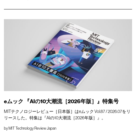
eムック 『AIの10大潮流［2026年版］』特集号
MITテクノロジーレビュー［日本版］はeムック Vol.87 / 2026.07をリ
リースした。特集は『AIの10大潮流［2026年版］』。
by
MIT Technology Review Japan