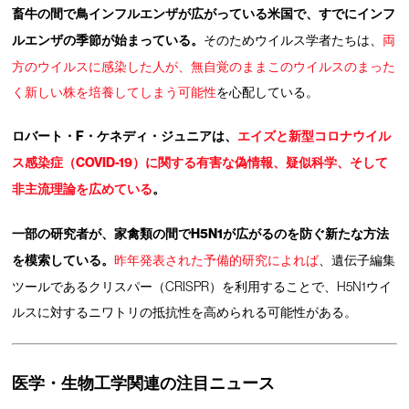
畜牛の間で鳥インフルエンザが広がっている米国で、すでにインフ
ルエンザの季節が始まっている。
そのためウイルス学者たちは、
両
方のウイルスに感染した人が、無自覚のままこのウイルスのまった
く新しい株を培養してしまう可能性
を心配している。
ロバート・F・ケネディ・ジュニアは、
エイズと新型コロナウイル
ス感染症（COVID-19）に関する有害な偽情報、疑似科学、そして
非主流理論を広めている
。
一部の研究者が、家禽類の間でH5N1が広がるのを防ぐ新たな方法
を模索している。
昨年発表された予備的研究によれば
、遺伝子編集
ツールであるクリスパー（CRISPR）を利用することで、H5N1ウイ
ルスに対するニワトリの抵抗性を高められる可能性がある。
医学・生物工学関連の注目ニュース