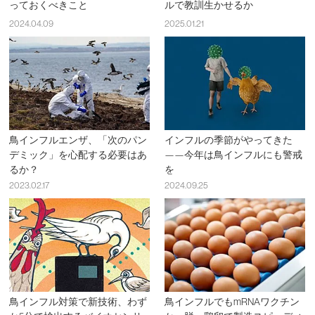
っておくべきこと
ルで教訓生かせるか
2024.04.09
2025.01.21
鳥インフルエンザ、「次のパン
インフルの季節がやってきた
デミック」を心配する必要はあ
——今年は鳥インフルにも警戒
るか？
を
2023.02.17
2024.09.25
鳥インフル対策で新技術、わず
鳥インフルでもmRNAワクチン