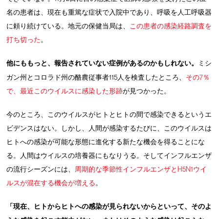
名の患者は、現在も重篤な症状で入院中であり、呼吸を人工呼吸器
に頼り続けている。地元の保健当局は、
この患者の感染経路調査を
打ち切った
。
他にももっと、報告されていない症例があるのかもしれない。
ミシ
ガン州とコロラド州の酪農従事者115人を検査したところ、
その7％
で、最近このウイルスに感染した形跡
が見つかった。
今のところ、このウイルスがヒトとヒトの間で感染できるというエ
ビデンスはない。しかし、人間が感染するたびに、このウイルスは
ヒトへの感染が可能な形態に進化する新たな機会を得ることにな
る。人間はウイルスの培養器にもなりうる。そしてインフルエンザ
の流行シーズンには、
周期的な季節性インフルエンザとH5N1ウイ
ルスが混在する機会が増える
。
「現在、ヒトからヒトへの感染が見られないからといって、そのよ