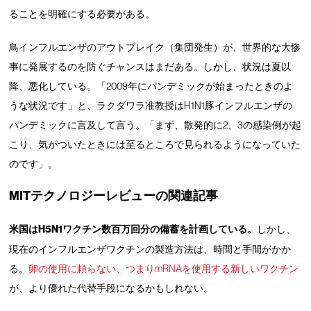
ることを明確にする必要がある。
鳥インフルエンザのアウトブレイク（集団発生）が、世界的な大惨
事に発展するのを防ぐチャンスはまだある。しかし、状況は夏以
降、悪化している。「2009年にパンデミックが始まったときのよ
うな状況です」と、ラクダワラ准教授はH1N1豚インフルエンザの
パンデミックに言及して言う。「まず、散発的に2、3の感染例が起
こり、気がついたときには至るところで見られるようになっていた
のです」。
MITテクノロジーレビューの関連記事
米国はH5N1ワクチン数百万回分の備蓄を計画している。
しかし、
現在のインフルエンザワクチンの製造方法は、時間と手間がかか
る。
卵の使用に頼らない、つまりmRNAを使用する新しいワクチン
が、より優れた代替手段になるかもしれない。