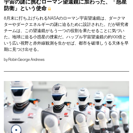
宇宙の謎に挑むローマン望遠鏡に加わった、「惑星
防衛」という使命
8月末に打ち上げられるNASAのローマン宇宙望遠鏡は、ダークマ
ターやダークエネルギーの謎に迫るために設計された。だが研究者
チームは、この望遠鏡がもう一つの役割を果たせることに気づい
た。地球に迫る小惑星の捜索だ。ハッブル宇宙望遠鏡の約100倍と
いう広い視野と赤外線観測を生かせば、都市を破壊しうる天体を早
期に見つけ出せる。
by
Robin George Andrews