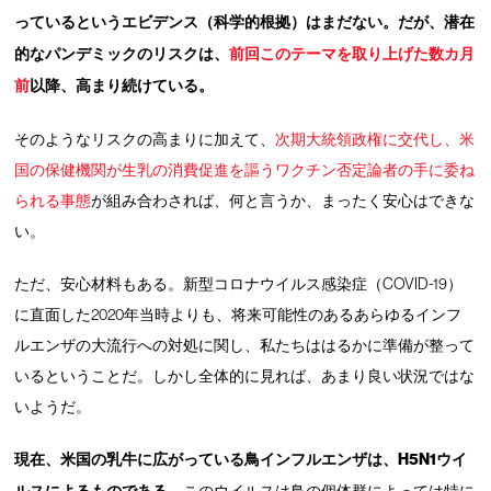
っているというエビデンス（科学的根拠）はまだない。だが、潜在
的なパンデミックのリスクは、
前回このテーマを取り上げた数カ月
前
以降、高まり続けている。
そのようなリスクの高まりに加えて、
次期大統領政権に交代し、米
国の保健機関が生乳の消費促進を謳うワクチン否定論者の手に委ね
られる事態
が組み合わされば、何と言うか、まったく安心はできな
い。
ただ、安心材料もある。新型コロナウイルス感染症（COVID-19）
に直面した2020年当時よりも、将来可能性のあるあらゆるインフ
ルエンザの大流行への対処に関し、私たちははるかに準備が整って
いるということだ。しかし全体的に見れば、あまり良い状況ではな
いようだ。
現在、米国の乳牛に広がっている鳥インフルエンザは、H5N1ウイ