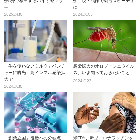
か5分で検出するバイオセンサ
か 脱・鶏卵で製造スピーディ
ー
に
2025.04.10
2024.06.03
「牛を使わないミルク」ベンチ
感染拡大のオロプーシェウイル
ャーに脚光、鳥インフル感染拡
ス、いま知っておきたいこと
大で
2024.10.23
2024.06.18
「創薬立国」復活への分岐点
米FDA、新型コロナワクチンを