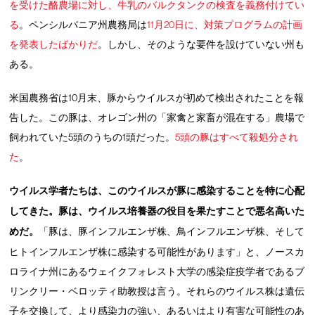
を受けた酪農場に対し、牛乳のバルクタンクの検査を義務付けてい
る
。ペンシルバニア州農務局は
11月20日に、対策プログラムの計画
を発表したばかりだ
。しかし、そのような要件を設けていない州も
ある。
米国農務省は10月末、豚からウイルスが初めて検出されたことを報
告した。この豚は、オレゴン州の「家禽と家畜が混在する」農場で
飼われていた5頭のうちの1頭だった。
5頭の豚はすべて殺処分され
た
。
ウイルス学者たちは、このウイルスが豚に感染することを特に心配
してきた。豚は、ウイルス培養器の役目を果たすことで悪名高いた
めだ。
「豚は、豚インフルエンザ株、鳥インフルエンザ株、そして
ヒトインフルエンザ株に感染する可能性があります」と、ノースカ
ロライナ州にあるウェイクフォレスト大学の感染症疫学者であるブ
リンクリー・ベロッティ助教授は言う。それらのウイルス株は遺伝
子を交換して、より感染力の強い、あるいはより有害な可能性のあ