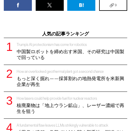
3
人気の記事ランキング
Trump’s AI protectionism has come for robotics
中国製ロボットを締め出す米国、その研究は中国製
で回っている
How an overlooked geothermal plant got a second chance
もっと深く掘れ——採算割れの地熱発電所を米新興
企業が再生
How lasers could help provide fuel for nuclear reactors
核廃棄物は「地上ウラン鉱山」、レーザー濃縮で再
生を狙う
A fundamental flaw leaves LLMs strikingly vulnerable to attack