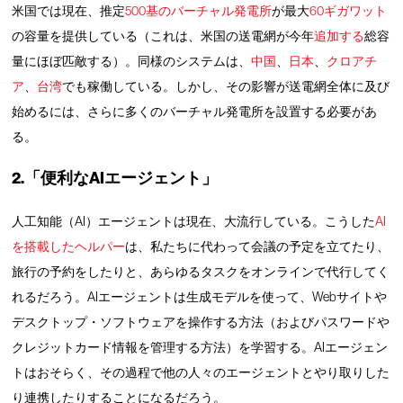
米国では現在、推定
500基のバーチャル発電所
が最大
60ギガワット
の容量を提供している（これは、米国の送電網が今年
追加する
総容
量にほぼ匹敵する）。同様のシステムは、
中国
、
日本
、
クロアチ
ア
、
台湾
でも稼働している。しかし、その影響が送電網全体に及び
始めるには、さらに多くのバーチャル発電所を設置する必要があ
る。
2.「便利なAIエージェント」
人工知能（AI）エージェントは現在、大流行している。こうした
AI
を搭載したヘルパー
は、私たちに代わって会議の予定を立てたり、
旅行の予約をしたりと、あらゆるタスクをオンラインで代行してく
れるだろう。AIエージェントは生成モデルを使って、Webサイトや
デスクトップ・ソフトウェアを操作する方法（およびパスワードや
クレジットカード情報を管理する方法）を学習する。AIエージェン
トはおそらく、その過程で他の人々のエージェントとやり取りした
り連携したりすることになるだろう。