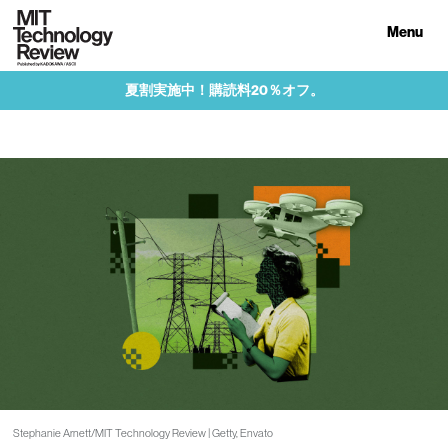
Menu
夏割実施中！購読料20％オフ。
Stephanie Arnett/MIT Technology Review | Getty, Envato