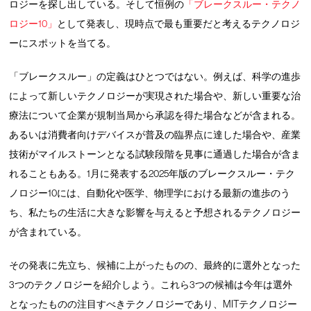
ロジーを探し出している。そして恒例の
「ブレークスルー・テクノ
ロジー10」
として発表し、現時点で最も重要だと考えるテクノロジ
ーにスポットを当てる。
「ブレークスルー」の定義はひとつではない。例えば、科学の進歩
によって新しいテクノロジーが実現された場合や、新しい重要な治
療法について企業が規制当局から承認を得た場合などが含まれる。
あるいは消費者向けデバイスが普及の臨界点に達した場合や、産業
技術がマイルストーンとなる試験段階を見事に通過した場合が含ま
れることもある。1月に発表する2025年版のブレークスルー・テク
ノロジー10には、自動化や医学、物理学における最新の進歩のう
ち、私たちの生活に大きな影響を与えると予想されるテクノロジー
が含まれている。
その発表に先立ち、候補に上がったものの、最終的に選外となった
3つのテクノロジーを紹介しよう。これら3つの候補は今年は選外
となったものの注目すべきテクノロジーであり、MITテクノロジー