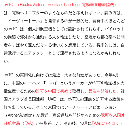
eVTOL（Electric Vertical Takeoff and Landing：電動垂直離着陸機）
は、電動ヘリコプターのようなものだと考えればいい。読み方は、
「イーヴィートール」と発音するのが一般的だ。開発中のほとんど
のeVTOLは、個人用航空機としては設計されておらず、パイロット
の操縦で郊外から通勤する人を輸送したり、空港から都心部へ訪問
者をすばやく運んだりする使い方を想定している。将来的には、自
律飛行するエアタクシーとして運行されるようになるかもしれな
い。
eVTOLの実用化に向けては最近、大きな前進があった。今年4月
に、中国のイーハン（EHang）というメーカーがeVTOL輸送機を大
量生産するための
許可を中国で初めて
取得し、
受注を開始した
。韓
国とアラブ首長国連邦（UAE）は、eVTOLの運航を許可する政策を
打ち出している。そして米国ではアーチャー・アビエーション
（Archer Aviation）が最近、商業運航を開始するための
認可を米国連
邦航空局 （FAA）
から取得した。その後、10月に
FAAはパイロット