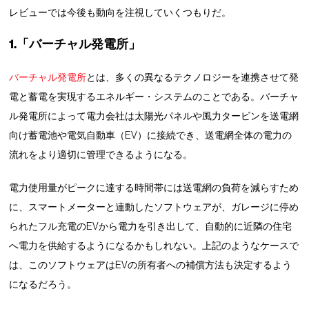
レビューでは今後も動向を注視していくつもりだ。
1.「バーチャル発電所」
バーチャル発電所
とは、多くの異なるテクノロジーを連携させて発
電と蓄電を実現するエネルギー・システムのことである。バーチャ
ル発電所によって電力会社は太陽光パネルや風力タービンを送電網
向け蓄電池や電気自動車（EV）に接続でき、送電網全体の電力の
流れをより適切に管理できるようになる。
電力使用量がピークに達する時間帯には送電網の負荷を減らすため
に、スマートメーターと連動したソフトウェアが、ガレージに停め
られたフル充電のEVから電力を引き出して、自動的に近隣の住宅
へ電力を供給するようになるかもしれない。上記のようなケースで
は、このソフトウェアはEVの所有者への補償方法も決定するよう
になるだろう。