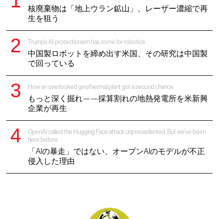
核廃棄物は「地上ウラン鉱山」、レーザー濃縮で再
生を狙う
Trump’s AI protectionism has come for robotics
中国製ロボットを締め出す米国、その研究は中国製
で回っている
How an overlooked geothermal plant got a second chance
もっと深く掘れ——採算割れの地熱発電所を米新興
企業が再生
OpenAI called the Hugging Face attack unprecedented. But we’ve been
here before.
「AIの暴走」ではない、オープンAIのモデルが不正
侵入した理由