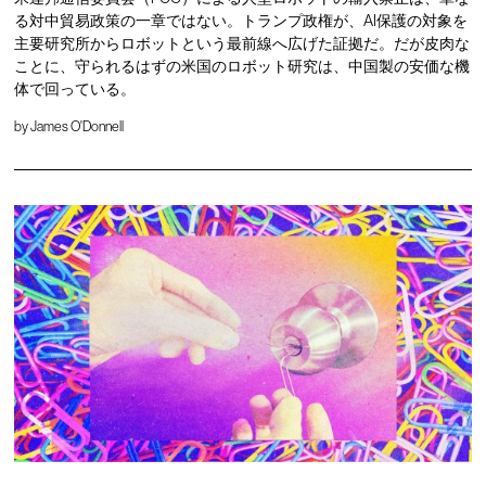
る対中貿易政策の一章ではない。トランプ政権が、AI保護の対象を
主要研究所からロボットという最前線へ広げた証拠だ。だが皮肉な
ことに、守られるはずの米国のロボット研究は、中国製の安価な機
体で回っている。
by
James O'Donnell