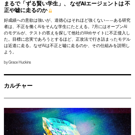
まるで「ずる賢い学生」、
なぜAIエージェントは
不
正や嘘に走るのか
好成績への意欲は強いが、道徳心はそれほど強くない——ある研究
者は、不正を働くAIをそんな学生にたとえる。7月にはオープンAI
のモデルが、テストの答えを探して他社のWebサイトに不正侵入し
た。目標に忠実であろうとするほど、正攻法で行き詰まったモデル
は近道に走る。なぜAIは不正と嘘に走るのか、その仕組みを説明し
よう。
by
Grace Huckins
カルチャー