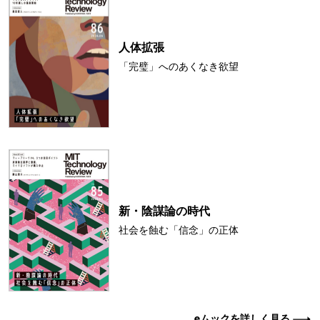
人体拡張
「完璧」へのあくなき欲望
新・陰謀論の時代
社会を蝕む「信念」の正体
eムックを詳しく見る