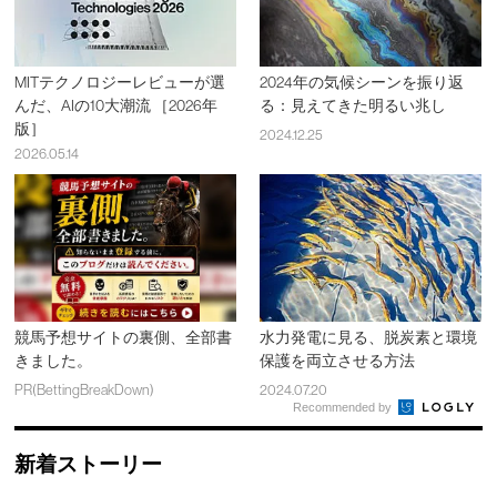
MITテクノロジーレビューが選
2024年の気候シーンを振り返
んだ、AIの10大潮流 ［2026年
る：見えてきた明るい兆し
版］
2024.12.25
2026.05.14
競馬予想サイトの裏側、全部書
水力発電に見る、脱炭素と環境
きました。
保護を両立させる方法
PR(BettingBreakDown)
2024.07.20
Recommended by
新着ストーリー