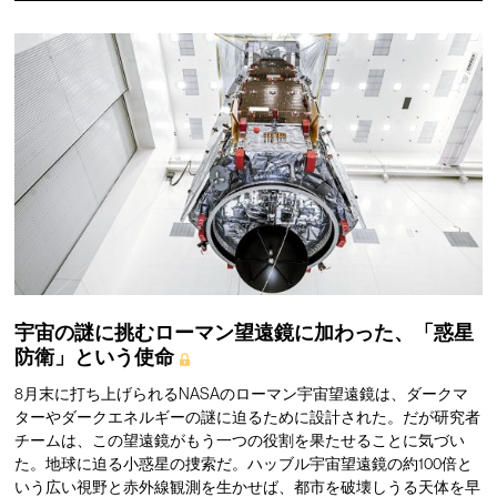
宇宙の謎に挑むローマン望遠鏡に加わった、「惑星
防衛」という使命
8月末に打ち上げられるNASAのローマン宇宙望遠鏡は、ダークマ
ターやダークエネルギーの謎に迫るために設計された。だが研究者
チームは、この望遠鏡がもう一つの役割を果たせることに気づい
た。地球に迫る小惑星の捜索だ。ハッブル宇宙望遠鏡の約100倍と
いう広い視野と赤外線観測を生かせば、都市を破壊しうる天体を早