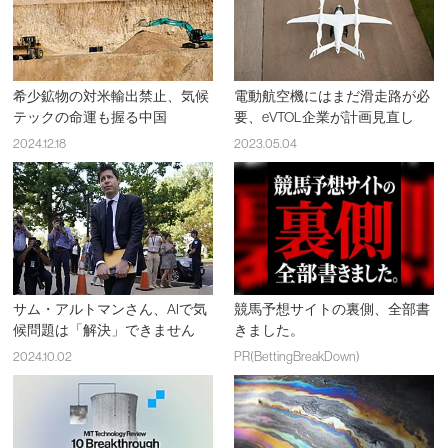
希少鉱物の対米輸出禁止、気候
電動航空機にはまだ滑走路が必
テックの命運も握る中国
要、eVTOL企業が計画見直し
2024.12.18
2023.05.04
サム・アルトマンさん、AIで気
競馬予想サイトの裏側、全部書
候問題は「解決」できません
きました。
2024.10.02
PR(BettingBreakDown)