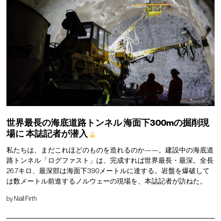
世界最長の海底道路トンネル
海面下300mの掘削現
場に
本誌記者が潜入
私たちは、まだこれほどのものを造れるのか——。建設中の海底道
路トンネル「ログファスト」は、完成すれば世界最長・最深。全長
26.7キロ、最深部は海面下390メートルに達する。岩盤を爆破して
は数メートル前進するノルウェーの現場を、本誌記者が訪ねた。
by
Niall Firth