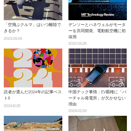
「空飛ぶクルマ」はいつ離陸で
デンソーとハネウェルがモータ
きるか？
ーを共同開発、電動航空機に初
採用
2023.05.05
2022.05.26
読者が選んだ2024年の記事ベス
中国テック事情：EV覇権に「バ
ト8
ーチャル発電所」が欠かせない
理由
2024.12.25
2024.02.29