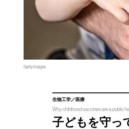
Getty Images
生物工学／医療
Why childhood vaccines are a public h
子どもを守っ