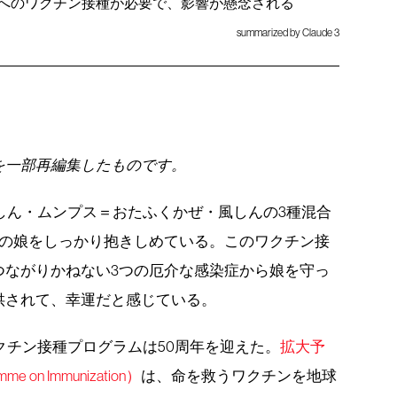
もへのワクチン接種が必要で、影響が懸念される
summarized by Claude 3
を一部再編集したものです。
麻しん・ムンプス＝おたふくかぜ・風しんの3種混合
歳の娘をしっかり抱きしめている。このワクチン接
つながりかねない3つの厄介な感染症から娘を守っ
供されて、幸運だと感じている。
ワクチン接種プログラムは50周年を迎えた。
拡大予
 on Immunization）
は、命を救うワクチンを地球