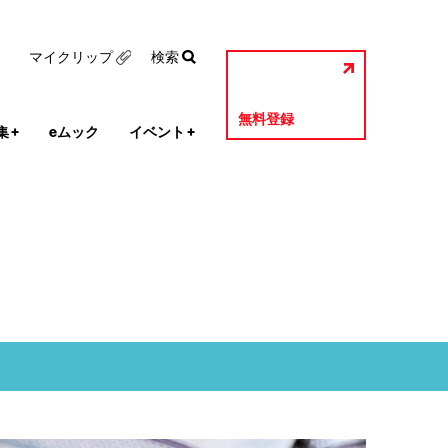
マイクリップ
検索
無料登録
集
+
eムック
イベント
+