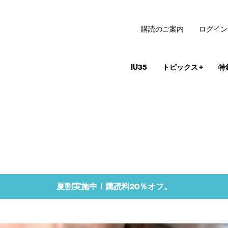
購読のご案内
ログイン
IU35
トピックス
+
特
夏割実施中！購読料20％オフ。