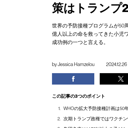
策はトランプ2
世界の予防接種プログラムが50周
億人以上の命を救ってきた小児
成功例の一つと言える。
by
Jessica Hamzelou
2024.12.26
この記事の3つのポイント
WHOの拡大予防接種計画は50
次期トランプ政権ではワクチン