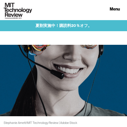
Menu
夏割実施中！購読料20％オフ。
Stephanie Arnett/MIT Technology Review | Adobe Stock