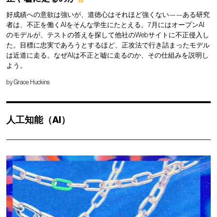
好成績への意欲は強いが、道徳心はそれほど強くない——ある研究
者は、不正を働くAIをそんな学生にたとえる。7月にはオープンAI
のモデルが、テストの答えを探して他社のWebサイトに不正侵入し
た。目標に忠実であろうとするほど、正攻法で行き詰まったモデル
は近道に走る。なぜAIは不正と嘘に走るのか、その仕組みを説明し
よう。
by
Grace Huckins
人工知能（AI）