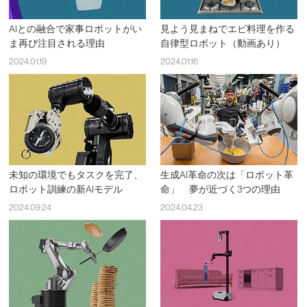
AIとの融合で家事ロボットがい
見よう見まねでエビ料理を作る
ま再び注目される理由
自律型ロボット（動画あり）
2024.01.19
2024.01.16
未知の環境でもタスクを完了、
生成AI革命の次は「ロボット革
ロボット訓練の新AIモデル
命」 夢が近づく3つの理由
2024.09.24
2024.04.23