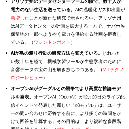
アリゾナ州のデータセンターブームの陰で、数千人が
電力のない生活を送っている。
AIの温暖化ガス排出量が
急増した
ことが新たな研究で示される中、アリゾナ州
はAIデータセンターの計画を拡大する一方で、ナバホ族
保留地の一部へようやく電力を供給する計画を拒否し
ている。（
ワシントンポスト
）
AIが鳥の渡り行動の研究方法を変えている。
じれった
い数十年を経て、機械学習ツールが生態学者のために
音響データの宝の山を解き放ちつつある。（
MITテクノ
ロジーレビュー
）
オープンAIがグーグルとの競争でより高度な推論モデ
ルを発表。
オープンAI（OpenAI）が12月20日のライブ配
信イベントで発表した新しい「o3モデル」は、ユーザ
ーの問い合わせに応答する前に、より多くの時間をか
けて回答を計算する。その目的は、より複雑な多段階