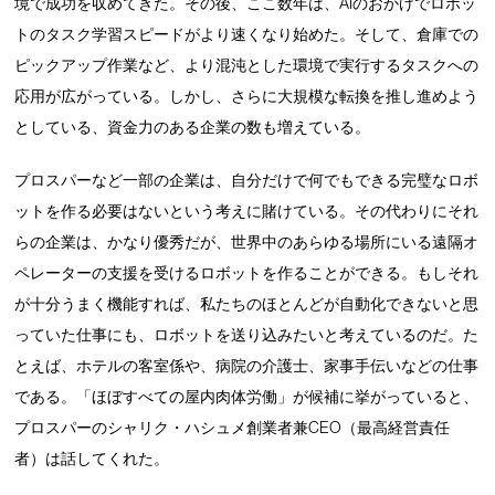
境で成功を収めてきた。その後、ここ数年は、AIのおかげでロボッ
トのタスク学習スピードがより速くなり始めた。そして、倉庫での
ピックアップ作業など、より混沌とした環境で実行するタスクへの
応用が広がっている。しかし、さらに大規模な転換を推し進めよう
としている、資金力のある企業の数も増えている。
プロスパーなど一部の企業は、自分だけで何でもできる完璧なロボ
ットを作る必要はないという考えに賭けている。その代わりにそれ
らの企業は、かなり優秀だが、世界中のあらゆる場所にいる遠隔オ
ペレーターの支援を受けるロボットを作ることができる。もしそれ
が十分うまく機能すれば、私たちのほとんどが自動化できないと思
っていた仕事にも、ロボットを送り込みたいと考えているのだ。た
とえば、ホテルの客室係や、病院の介護士、家事手伝いなどの仕事
である。「ほぼすべての屋内肉体労働」が候補に挙がっていると、
プロスパーのシャリク・ハシュメ創業者兼CEO（最高経営責任
者）は話してくれた。