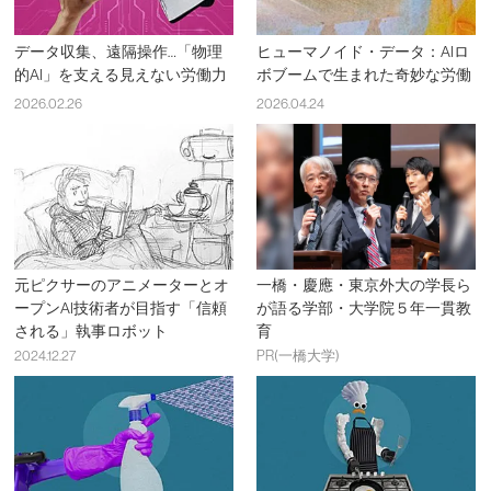
データ収集、遠隔操作…「物理
ヒューマノイド・データ：AIロ
的AI」を支える見えない労働力
ボブームで生まれた奇妙な労働
2026.02.26
2026.04.24
元ピクサーのアニメーターとオ
一橋・慶應・東京外大の学長ら
ープンAI技術者が目指す「信頼
が語る学部・大学院５年一貫教
される」執事ロボット
育
2024.12.27
PR(一橋大学)