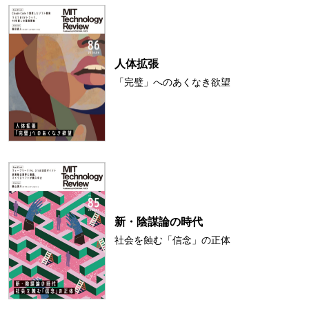
人体拡張
「完璧」へのあくなき欲望
新・陰謀論の時代
社会を蝕む「信念」の正体