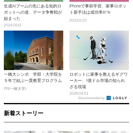
生成AIブームの先にある知的ロ
iPhoneで事前学習、家事ロボッ
ボットへの道、データ争奪戦が
ト新手法は成功率81％
始まった
2023.12.20
2024.05.13
一橋大シンポ 学部・大学院を
ロボットに家事を教えるギグワ
５年で結ぶ一貫教育プログラム
ーカー、1億ドル市場の知られ
ざる現場
PR(一橋大学)
2026.04.03
Recommended by
新着ストーリー