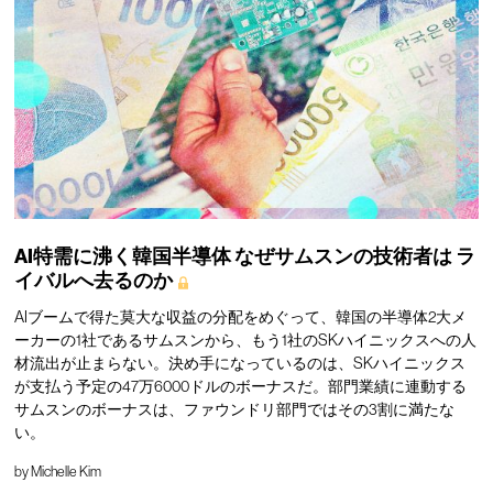
AI特需に沸く韓国半導体
なぜサムスンの技術者は
ラ
イバルへ去るのか
AIブームで得た莫大な収益の分配をめぐって、韓国の半導体2大メ
ーカーの1社であるサムスンから、もう1社のSKハイニックスへの人
材流出が止まらない。決め手になっているのは、SKハイニックス
が支払う予定の47万6000ドルのボーナスだ。部門業績に連動する
サムスンのボーナスは、ファウンドリ部門ではその3割に満たな
い。
by
Michelle Kim