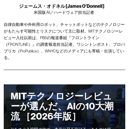
ジェームス・オドネル [James O'Donnell]
米国版 AI／ハードウェア担当記者
自律自動車や外科用ロボット、チャットボットなどのテクノロジー
がもたらす可能性とリスクについて主に取材。MITテクノロジーレ
ビュー入社以前は、PBSの報道番組『フロントライン
（FRONTLINE）』の調査報道担当記者。ワシントンポスト、プロパ
ブリカ（ProPublica）、WNYCなどのメディアにも寄稿・出演してい
る。
MITテクノロジーレビュ
ーが選んだ、AIの10大潮
流 ［2026年版］