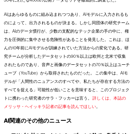
30年にわたる4000の公開データセットを徹底的に調査した。
AIはあらゆるものに組み込まれつつあり、AIモデルに入力されるも
のによって、出力されるものが決まる。しかし同団体の研究チーム
は、AIのデータ慣行が、少数の支配的なテック企業の手の中に、権
力を圧倒的に集中させる危険性があることを発見した。これは、ほ
んの10年前にAIモデルが訓練されていた方法からの変化である。研
究チームが分析したデータセットの90％以上は欧州と北米で収集
されたものであり、音声と画像のデータセットの70％以上はユーチ
ューブ（YouTube）から取得されたものだった。 この集中は、AIモ
デルが「人間性のニュアンスのすべてや、私たちが存在する方法の
すべてを捉える」可能性が低いことを意味すると、このプロジェク
トに携わった研究者のサラ・フッカーは言う。
詳しくは、本誌の
メリッサ・ヘイッキラ記者の記事を読んでほしい
。
AI関連のその他のニュース