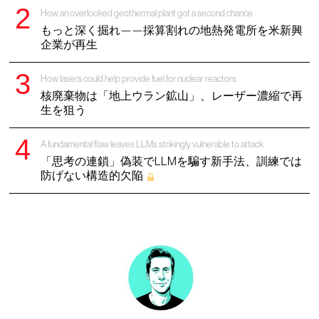
How an overlooked geothermal plant got a second chance
もっと深く掘れ——採算割れの地熱発電所を米新興
企業が再生
How lasers could help provide fuel for nuclear reactors
核廃棄物は「地上ウラン鉱山」、レーザー濃縮で再
生を狙う
A fundamental flaw leaves LLMs strikingly vulnerable to attack
「思考の連鎖」偽装でLLMを騙す新手法、訓練では
防げない構造的欠陥