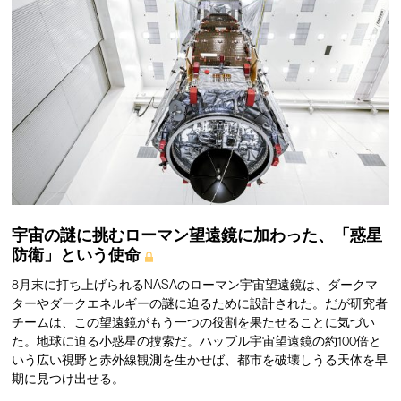
宇宙の謎に挑むローマン望遠鏡に加わった、「惑星
防衛」という使命
8月末に打ち上げられるNASAのローマン宇宙望遠鏡は、ダークマ
ターやダークエネルギーの謎に迫るために設計された。だが研究者
チームは、この望遠鏡がもう一つの役割を果たせることに気づい
た。地球に迫る小惑星の捜索だ。ハッブル宇宙望遠鏡の約100倍と
いう広い視野と赤外線観測を生かせば、都市を破壊しうる天体を早
期に見つけ出せる。