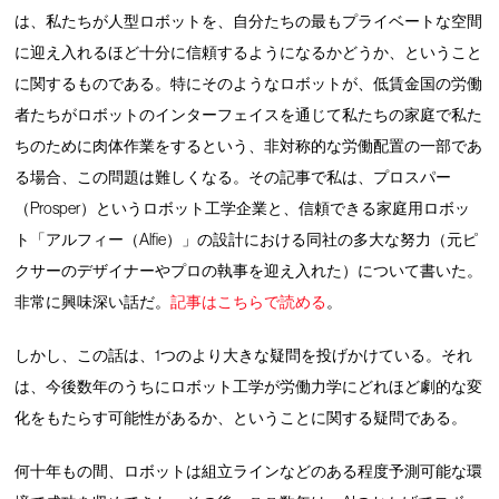
は、私たちが人型ロボットを、自分たちの最もプライベートな空間
に迎え入れるほど十分に信頼するようになるかどうか、ということ
に関するものである。特にそのようなロボットが、低賃金国の労働
者たちがロボットのインターフェイスを通じて私たちの家庭で私た
ちのために肉体作業をするという、非対称的な労働配置の一部であ
る場合、この問題は難しくなる。その記事で私は、プロスパー
（Prosper）というロボット工学企業と、信頼できる家庭用ロボッ
ト「アルフィー（Alfie）」の設計における同社の多大な努力（元ピ
クサーのデザイナーやプロの執事を迎え入れた）について書いた。
非常に興味深い話だ。
記事はこちらで読める
。
しかし、この話は、1つのより大きな疑問を投げかけている。それ
は、今後数年のうちにロボット工学が労働力学にどれほど劇的な変
化をもたらす可能性があるか、ということに関する疑問である。
何十年もの間、ロボットは組立ラインなどのある程度予測可能な環