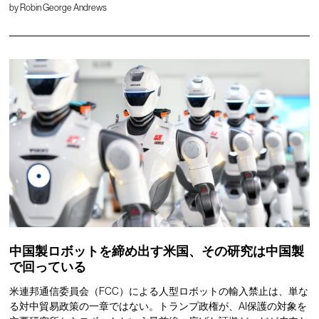
by
Robin George Andrews
中国製ロボットを締め出す米国、その研究は中国製
で回っている
米連邦通信委員会（FCC）による人型ロボットの輸入禁止は、単な
る対中貿易政策の一章ではない。トランプ政権が、AI保護の対象を