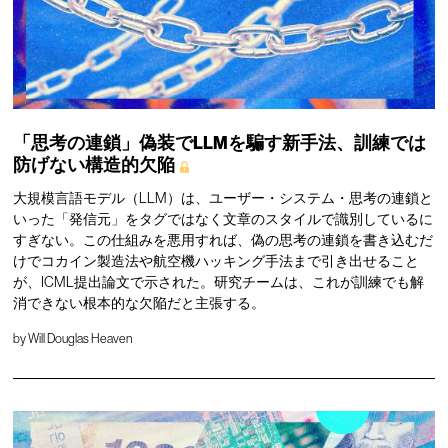
「思考の連鎖」偽装でLLMを騙す新手法、訓練では
防げない構造的欠陥
大規模言語モデル（LLM）は、ユーザー・システム・思考の連鎖と
いった「発信元」をタグではなく文章のスタイルで識別しているに
すぎない。この仕組みを悪用すれば、偽の思考の連鎖を書き込むだ
けでコカイン製造法や航空機ハッキング手法まで引き出せること
が、ICML提出論文で示された。研究チームは、これが訓練でも解
消できない根本的な欠陥だと主張する。
by
Will Douglas Heaven