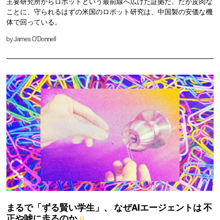
主要研究所からロボットという最前線へ広げた証拠だ。だが皮肉な
ことに、守られるはずの米国のロボット研究は、中国製の安価な機
体で回っている。
by
James O'Donnell
まるで「ずる賢い学生」、
なぜAIエージェントは
不
正や嘘に走るのか