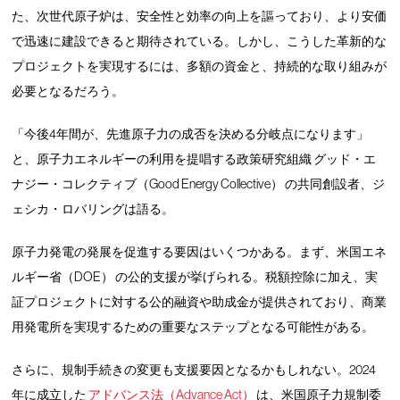
た、次世代原子炉は、安全性と効率の向上を謳っており、より安価
で迅速に建設できると期待されている。しかし、こうした革新的な
プロジェクトを実現するには、多額の資金と、持続的な取り組みが
必要となるだろう。
「今後4年間が、先進原子力の成否を決める分岐点になります」
と、原子力エネルギーの利用を提唱する政策研究組織 グッド・エ
ナジー・コレクティブ（Good Energy Collective） の共同創設者、ジ
ェシカ・ロバリングは語る。
原子力発電の発展を促進する要因はいくつかある。まず、米国エネ
ルギー省（DOE） の公的支援が挙げられる。税額控除に加え、実
証プロジェクトに対する公的融資や助成金が提供されており、商業
用発電所を実現するための重要なステップとなる可能性がある。
さらに、規制手続きの変更も支援要因となるかもしれない。2024
年に成立した
アドバンス法（Advance Act）
は、米国原子力規制委