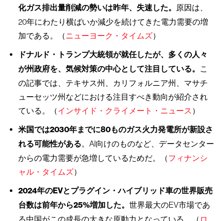
化ガス排出量削減の勢いは昨年、失速した。
原因は、
20年にわたり横ばいか減少を続けてきた電力需要の増
加である。（
ニューヨーク・タイムズ
）
ドナルド・トランプ大統領が就任したが、多くの人々
が州政府を、気候対策の中心として注目している。
こ
の記事では、テキサス州、カリフォルニア州、マサチ
ューセッツ州などにおける注目すべき動向が紹介され
ている。（
インサイド・クライメート・ニュース
）
米国では2030年までに80ものガス火力発電所が新設さ
れる可能性がある
。AI向けのものなど、データセンター
からの電力需要が急増しているためだ。（
フィナンシ
ャル・タイムズ
）
2024年のEVとプラグイン・ハイブリッド車の世界販売
台数は前年から25%増加した。
世界最大のEV市場であ
る中国がこの成長の大きな原動力となっている。（
ロ