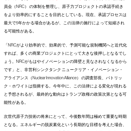
員会（NRC） の体制を整理し、原子力プロジェクトの承認手続き
をより効率的にすることを目的としている。現在、承認プロセスは
最大で5年かかる場合があるが、この法律の施行によって短縮され
る可能性がある。
「NRCがより効率的で、効果的で、予測可能な規制機関へと近代化
すれば、多くの商業プロジェクトにとって大きな後押しとなるでし
ょう。NRCがもはやイノベーションの障壁と見なされなくなるから
です」と、非営利シンクタンク ニュークリア・イノベーション・
アライアンス（Nuclear Innovation Alliance） の調査部長、パトリッ
ク・ホワイトは指摘する。今年中に、この法律による変化が現れる
と予想されるが、最終的な動向はトランプ政権の政策次第となる可
能性がある。
次世代原子力技術の将来にとって、今後数年間は極めて重要な時期
となる。エネルギーの脱炭素化という長期的な目標を考えた場合、