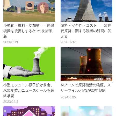
小型化・燃料・冷却材——原発
燃料・安全性・コスト——次世
復興を後押しする3つの技術革
代原発に関する読者の疑問に答
新
える
2026.01.21
2026.02.12
小型モジュール原子炉が前進、
AIブームで原発復活の狼煙、ス
米規制委がニュースケールを最
リーマイルとMSが20年契約
終承認
2024.10.05
2023.02.15