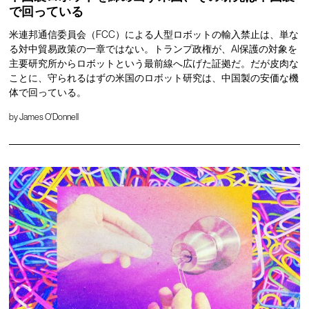
で回っている
米連邦通信委員会（FCC）による人型ロボットの輸入禁止は、単な
る対中貿易政策の一章ではない。トランプ政権が、AI保護の対象を
主要研究所からロボットという最前線へ広げた証拠だ。だが皮肉な
ことに、守られるはずの米国のロボット研究は、中国製の安価な機
体で回っている。
by
James O'Donnell