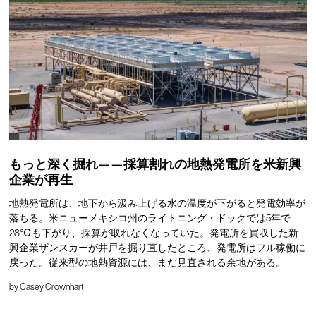
もっと深く掘れ——採算割れの地熱発電所を米新興
企業が再生
地熱発電所は、地下から汲み上げる水の温度が下がると発電効率が
落ちる。米ニューメキシコ州のライトニング・ドックでは5年で
28℃も下がり、採算が取れなくなっていた。発電所を買収した新
興企業ザンスカーが井戸を掘り直したところ、発電所はフル稼働に
戻った。従来型の地熱資源には、まだ見直される余地がある。
by
Casey Crownhart