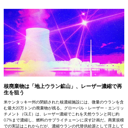
核廃棄物は「地上ウラン鉱山」、レーザー濃縮で再
生を狙う
米ケンタッキー州の閉鎖された核濃縮施設には、微量のウランを含
む最大20万トンの廃棄物が残る。グローバル・レーザー・エンリッ
チメント（GLE）は、レーザー濃縮でこれを天然ウランと同じ約
0.7%まで濃縮し、燃料のサプライチェーンに戻す計画だ。商業規模
での実証はこれからだが、濃縮ウランの代替供給源として浮上して