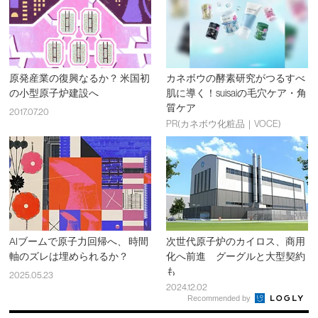
原発産業の復興なるか？ 米国初
カネボウの酵素研究がつるすべ
の小型原子炉建設へ
肌に導く！suisaiの毛穴ケア・角
質ケア
2017.07.20
PR(カネボウ化粧品｜VOCE)
AIブームで原子力回帰へ、 時間
次世代原子炉のカイロス、商用
軸のズレは埋められるか？
化へ前進 グーグルと大型契約
も
2025.05.23
2024.12.02
Recommended by