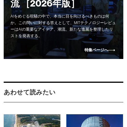
流 ［2026年版］
AIをめぐる喧騒の中で、本当に目を向けるべきものは何
か。この問いに対する答えとして、MITテクノロジーレビュ
ーはAIの重要なアイデア、潮流、新たな進展を整理したリ
ストを発表する。
特集ページへ
あわせて読みたい