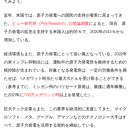
てみよう。
近年、米国では、原子力発電への国民の支持が着実に高まってき
た。
ピュー研究所（Pew Research）の世論調査
によると、現在、原
子力発電の拡充を支持する米国人は約56％で、2020年の43％から
増加している。
経済環境もまた、原子力発電にとって追い風となっている。2022年
の米インフレ抑制法には、運転中の原子力発電所を維持するための
税控除が含まれている。対象となる発電所は、一定の労働条件を満
たせば、1メガワット時当たり最大15ドルを受け取ることができる
（参考までに、ミシガン州のパリセード原発は、最後に通年稼働し
た2021年に
700万メガワット時
以上を発電した）。
巨大テック企業もまた、この業界を経済的に支援してきた。マイク
ロソフト、メタ、グーグル、アマゾンなどのテクノロジー大手はす
べて、原子力発電を活用する契約を締結している。