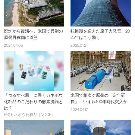
廃炉から復活へ、米国で異例の
転換期を迎えた原子力発電、20
原発再稼働に道筋
25年はこう動く
2024.04.05
2025.01.21
「つるすべ肌」に導くカネボウ
米国で相次ぐ原発の「定年延
化粧品のこだわりの酵素洗顔と
長」、いずれ100年時代突入か
は？
2024.04.17
PR(カネボウ化粧品｜VOCE)