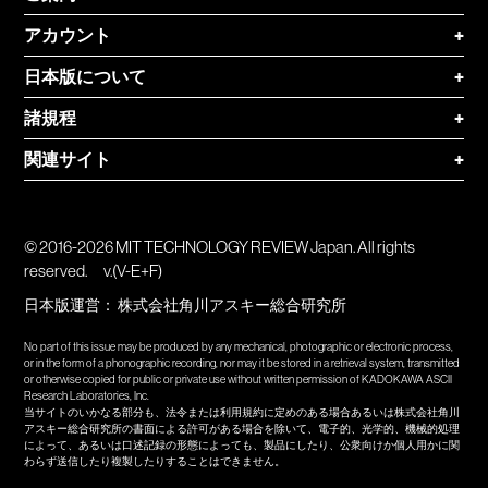
アカウント
+
日本版について
+
諸規程
+
関連サイト
+
© 2016-2026 MIT TECHNOLOGY REVIEW Japan. All rights
reserved.
v.(V-E+F)
日本版運営：
株式会社角川アスキー総合研究所
No part of this issue may be produced by any mechanical, photographic or electronic process,
or in the form of a phonographic recording, nor may it be stored in a retrieval system, transmitted
or otherwise copied for public or private use without written permission of KADOKAWA ASCII
Research Laboratories, Inc.
当サイトのいかなる部分も、法令または利用規約に定めのある場合あるいは株式会社角川
アスキー総合研究所の書面による許可がある場合を除いて、電子的、光学的、機械的処理
によって、あるいは口述記録の形態によっても、製品にしたり、公衆向けか個人用かに関
わらず送信したり複製したりすることはできません。