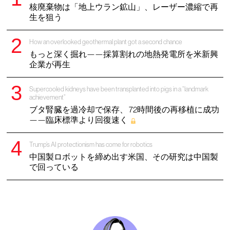
核廃棄物は「地上ウラン鉱山」、レーザー濃縮で再
生を狙う
How an overlooked geothermal plant got a second chance
もっと深く掘れ——採算割れの地熱発電所を米新興
企業が再生
Supercooled kidneys have been transplanted into pigs in a “landmark
achievement”
ブタ腎臓を過冷却で保存、 72時間後の再移植に成功
——臨床標準より回復速く
Trump’s AI protectionism has come for robotics
中国製ロボットを締め出す米国、その研究は中国製
で回っている