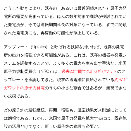
こうした動きにより、既存の（あるいは最近閉鎖された）原子力発
電所の需要が高まっている。ほんの数年前まで廃炉が検討されてい
た発電所が、今では運転期間延長の対象になっている。すでに閉鎖
された発電所にも、再稼働の可能性が浮上している。
アップレート（Uprates） と呼ばれる技術を用いれば、既存の発電
所の出力を増強できる可能性がある。これは、既存の機器や発電シ
ステムを調整することで、より多くの電力を生み出す手法だ。米国
原子力規制委員会（NRC）は、
過去20年間で合計6ギガワット
のア
ップレートを承認してきた。現在の送電網に供給されている
約97ギ
ガワットの原子力発電
のうちの小さな割合ではあるが、無視できな
い規模である。
どの原子炉の運転継続、再開、増強も、温室効果ガス削減にとって
は朗報である。しかし、米国で原子力発電を拡大するには、既存施
設の活用だけでなく、新しい原子炉の建設も必要だ。