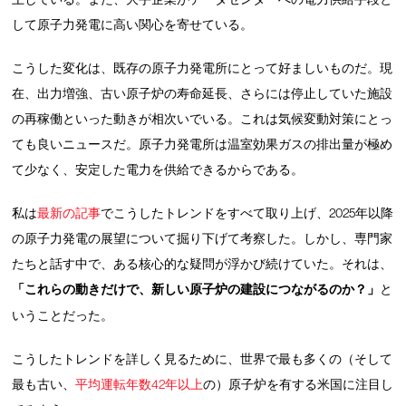
して原子力発電に高い関心を寄せている。
こうした変化は、既存の原子力発電所にとって好ましいものだ。現
在、出力増強、古い原子炉の寿命延長、さらには停止していた施設
の再稼働といった動きが相次いでいる。これは気候変動対策にとっ
ても良いニュースだ。原子力発電所は温室効果ガスの排出量が極め
て少なく、安定した電力を供給できるからである。
私は
最新の記事
でこうしたトレンドをすべて取り上げ、2025年以降
の原子力発電の展望について掘り下げて考察した。しかし、専門家
たちと話す中で、ある核心的な疑問が浮かび続けていた。それは、
「これらの動きだけで、新しい原子炉の建設につながるのか？」
と
いうことだった。
こうしたトレンドを詳しく見るために、世界で最も多くの（そして
最も古い、
平均運転年数42年以上
の）原子炉を有する米国に注目し