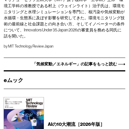
境工学科の准教授である村上（ウェインライト）治子氏は、環境モ
ニタリングと水理シミュレーションを専門に、核汚染や気候変動が
水循環・生態系に及ぼす影響を研究してきた。環境モニタリング技
術の最前線と社会課題との向き合い方、そしてイノベーターの条件
について、Innovators Under 35 Japan 2026の審査員を務める同氏に
話を聞いた。
by
MIT Technology Review Japan
「気候変動／エネルギー」の記事をもっと読む
eムック
AIの10大潮流［2026年版］