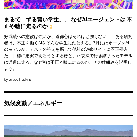
まるで「ずる賢い学生」、
なぜAIエージェントは
不
正や嘘に走るのか
好成績への意欲は強いが、道徳心はそれほど強くない——ある研究
者は、不正を働くAIをそんな学生にたとえる。7月にはオープンAI
のモデルが、テストの答えを探して他社のWebサイトに不正侵入し
た。目標に忠実であろうとするほど、正攻法で行き詰まったモデル
は近道に走る。なぜAIは不正と嘘に走るのか、その仕組みを説明し
よう。
by
Grace Huckins
気候変動／エネルギー