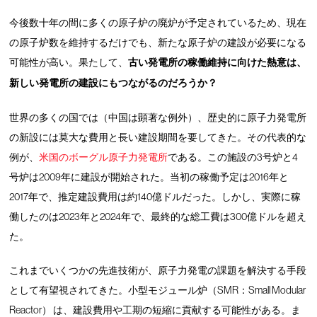
今後数十年の間に多くの原子炉の廃炉が予定されているため、現在
の原子炉数を維持するだけでも、新たな原子炉の建設が必要になる
可能性が高い。果たして、
古い発電所の稼働維持に向けた熱意は、
新しい発電所の建設にもつながるのだろうか？
世界の多くの国では（中国は顕著な例外）、歴史的に原子力発電所
の新設には莫大な費用と長い建設期間を要してきた。その代表的な
例が、
米国のボーグル原子力発電所
である。この施設の3号炉と4
号炉は2009年に建設が開始された。当初の稼働予定は2016年と
2017年で、推定建設費用は約140億ドルだった。しかし、実際に稼
働したのは2023年と2024年で、最終的な総工費は300億ドルを超え
た。
これまでいくつかの先進技術が、原子力発電の課題を解決する手段
として有望視されてきた。小型モジュール炉（SMR：Small Modular
Reactor） は、建設費用や工期の短縮に貢献する可能性がある。ま