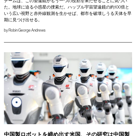
チームは、この望遠鏡がもう一つの役割を果たせることに気づい
た。地球に迫る小惑星の捜索だ。ハッブル宇宙望遠鏡の約100倍と
いう広い視野と赤外線観測を生かせば、都市を破壊しうる天体を早
期に見つけ出せる。
by
Robin George Andrews
中国製ロボットを締め出す米国、その研究は中国製