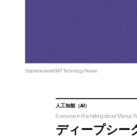
Stephanie Arnett/MIT Technology Review
人工知能（AI）
Everyone in AI is talking about Manus. We
ディープシー