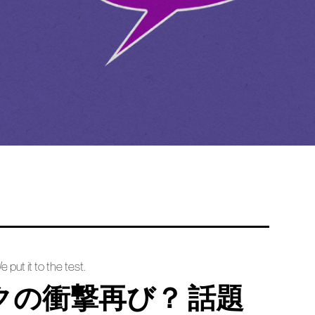
 put it to the test.
クの衝撃再び？ 話題