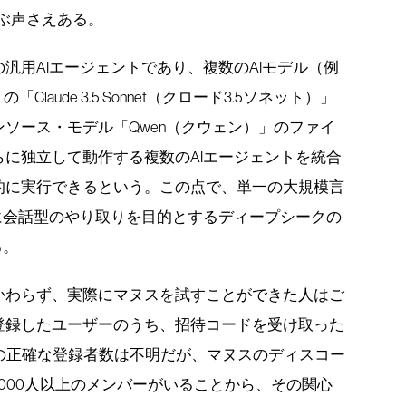
ぶ声さえある。
汎用AIエージェントであり、複数のAIモデル（例
「Claude 3.5 Sonnet（クロード3.5ソネット）」
ープンソース・モデル「Qwen（クウェン）」のファイ
に独立して動作する複数のAIエージェントを統合
的に実行できるという。この点で、単一の大規模言
に会話型のやり取りを目的とするディープシークの
る。
かわらず、実際にマヌスを試すことができた人はご
登録したユーザーのうち、招待コードを受け取った
の正確な登録者数は不明だが、マヌスのディスコー
8万6000人以上のメンバーがいることから、その関心