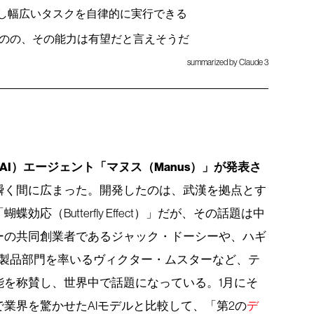
合し幅広いタスクを自律的に実行できる
のの、その能力は有望だと言えそうだ
summarized by Claude 3
AI）エージェント「マヌス（Manus）」が発表さ
瞬く間に広まった。開発したのは、武漢を拠点とす
効応（Butterfly Effect）」だが、その話題は中
ーの共同創業者であるジャック・ドーシーや、ハギ
ce）で製品部門を率いるヴィクター・ムスターなど、テ
能を称賛し、世界中で話題になっている。1月にそ
業界を驚かせたAIモデルと比較して、「第2の
デ