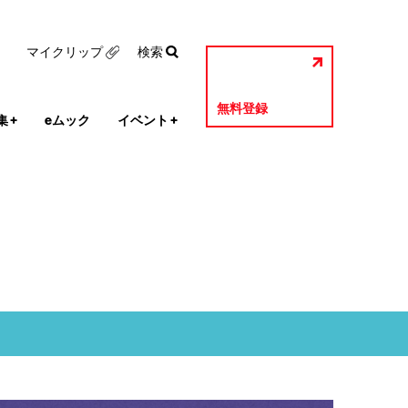
マイクリップ
検索
無料登録
集
+
eムック
イベント
+