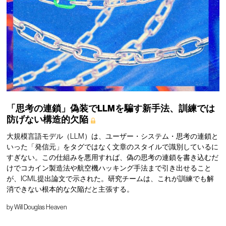
「思考の連鎖」偽装でLLMを騙す新手法、訓練では
防げない構造的欠陥
大規模言語モデル（LLM）は、ユーザー・システム・思考の連鎖と
いった「発信元」をタグではなく文章のスタイルで識別しているに
すぎない。この仕組みを悪用すれば、偽の思考の連鎖を書き込むだ
けでコカイン製造法や航空機ハッキング手法まで引き出せること
が、ICML提出論文で示された。研究チームは、これが訓練でも解
消できない根本的な欠陥だと主張する。
by
Will Douglas Heaven