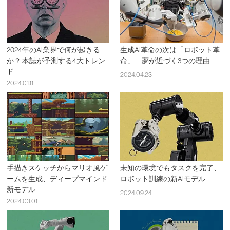
2024年のAI業界で何が起きる
生成AI革命の次は「ロボット革
か？ 本誌が予測する4大トレン
命」 夢が近づく3つの理由
ド
2024.04.23
2024.01.11
手描きスケッチからマリオ風ゲ
未知の環境でもタスクを完了、
ームを生成、ディープマインド
ロボット訓練の新AIモデル
新モデル
2024.09.24
2024.03.01