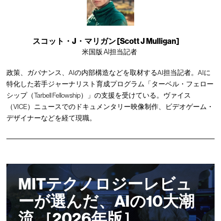
スコット・J・マリガン [Scott J Mulligan]
米国版 AI担当記者
政策、ガバナンス、AIの内部構造などを取材するAI担当記者。AIに
特化した若手ジャーナリスト育成プログラム「ターベル・フェロー
シップ（Tarbell Fellowship）」の支援を受けている。ヴァイス
（VICE）ニュースでのドキュメンタリー映像制作、ビデオゲーム・
デザイナーなどを経て現職。
MITテクノロジーレビュ
ーが選んだ、AIの10大潮
流 ［2026年版］