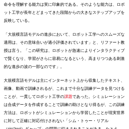
命令を理解する能力は実に印象的である。そのような能力は、ロボ
ット工学が長年とどまってきた段階からの大きなステップアップを
反映している。
「大規模言語モデルの進歩において、ロボット工学へのスムーズな
適用は、その意味合いが過小評価されています」と、リファート教
授は言う。「この研究は、ロボットが急速によりインタラクティブ
で賢くなり、学習がさらに容易になるという、高まりつつある刺激
的な進歩の波の一部なのです」。
大規模言語モデルは主にインターネット上から収集したテキスト、
画像、動画で訓練されるが、これまで十分な訓練データを見つける
ことが、一貫してロボット工学の
課題
であった。シミュレーション
は合成データを作成することで訓練の助けとなり得るが、この訓練
方法は、ロボットがシミュレーションから学習したことが現実世界
に対して正確に対応付けされない「シム・トゥー・リアル
（sim2real）ギャップ」の問題に悩まされることがある。たとえ