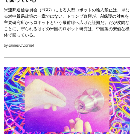
で回っている
米連邦通信委員会（FCC）による人型ロボットの輸入禁止は、単な
る対中貿易政策の一章ではない。トランプ政権が、AI保護の対象を
主要研究所からロボットという最前線へ広げた証拠だ。だが皮肉な
ことに、守られるはずの米国のロボット研究は、中国製の安価な機
体で回っている。
by
James O'Donnell