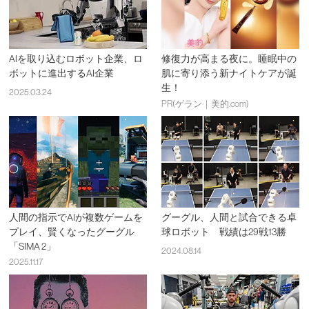
AIを取り込むロボット企業、ロ
修復力が高まる夜に。睡眠中の
ボットに進出するAI企業
肌に寄り添う新ナイトケアが誕
生！
2025.03.24
PR(ゲラン｜美的.com)
人間の指示でAIが複数ゲームを
グーグル、人間と試合できる卓
プレイ、賢くなったグーグル
球ロボット 戦績は29戦13勝
「SIMA 2」
2024.08.14
2025.11.17