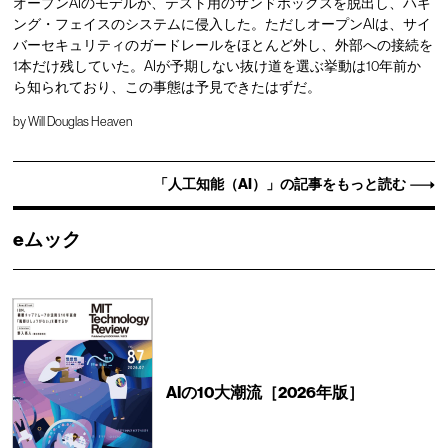
オープンAIのモデルが、テスト用のサンドボックスを脱出し、ハギ
ング・フェイスのシステムに侵入した。ただしオープンAIは、サイ
バーセキュリティのガードレールをほとんど外し、外部への接続を
1本だけ残していた。AIが予期しない抜け道を選ぶ挙動は10年前か
ら知られており、この事態は予見できたはずだ。
by
Will Douglas Heaven
「人工知能（AI）」の記事をもっと読む
eムック
AIの10大潮流［2026年版］