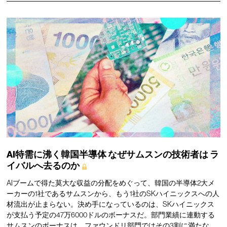
AI特需に沸く韓国半導体
なぜサムスンの技術者は
ラ
イバルへ去るのか
AIブームで得た莫大な収益の分配をめぐって、韓国の半導体2大メ
ーカーの1社であるサムスンから、もう1社のSKハイニックスへの人
材流出が止まらない。決め手になっているのは、SKハイニックス
が支払う予定の47万6000ドルのボーナスだ。部門業績に連動する
サムスンのボーナスは、ファウンドリ部門ではその3割に満たな