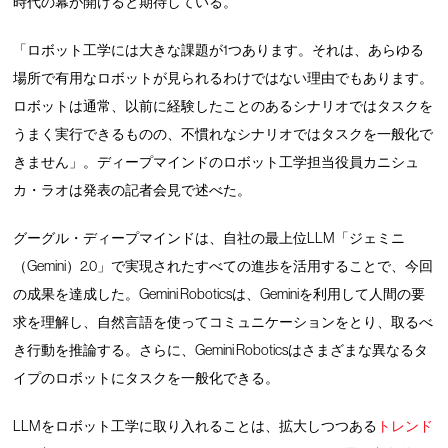
時代の幕が開けると期待している。
「ロボット工学には大きな課題が1つあります。それは、あらゆる
場所で有用なロボットが見られるわけではない理由でもあります。
ロボットは通常、以前に経験したことのあるシナリオではタスクを
うまく実行できるものの、不慣れなシナリオではタスクを一般化で
きません」。ディープマインドのロボット工学担当役員カニシュ
カ・ラオは発表の記者会見で述べた。
グーグル・ディープマインドは、自社の最上位LLM「ジェミニ
（Gemini）2.0」で実現されたすべての進歩を活用することで、今回
の成果を達成した。Gemini Roboticsは、Geminiを利用して人間の要
求を理解し、自然言語を使ってコミュニケーションをとり、取るべ
き行動を推論する。さらに、Gemini Roboticsはさまざまな異なるタ
イプのロボットにタスクを一般化できる。
LLMをロボット工学に取り入れることは、拡大しつつある
トレンド