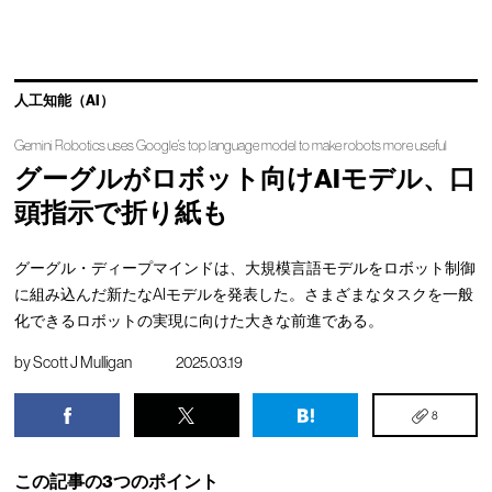
人工知能（AI）
Gemini Robotics uses Google’s top language model to make robots more useful
グーグルがロボット向けAIモデル、口
頭指示で折り紙も
グーグル・ディープマインドは、大規模言語モデルをロボット制御
に組み込んだ新たなAIモデルを発表した。さまざまなタスクを一般
化できるロボットの実現に向けた大きな前進である。
by
Scott J Mulligan
2025.03.19
8
この記事の3つのポイント