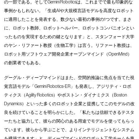
の一部である。そしてGemini Roboticsは、これまでで最も印象的な
事例かもしれない。「生成AIや大規模言語モデルを高度なロボット
に適用したことを発表する、数少ない最初の事例の1つです。まさ
に、ロボット教師、ロボットヘルパー、ロボットコンパニオンとい
ったものを実現するための鍵となります」と、スタンフォード大学
のヤン・リファート教授（生物工学）は言う。リファート教授は、
ロボット用ソフトウェア開発企業オープンマインド（OpenMind）
の創業者でもある。
グーグル・ディープマインドはまた、空間的推論に焦点を当てた視
覚言語モデル「Gemini Robotics-ER」も発表し、アジリティ・ロボ
ティクス（Agility Robotics）やボストン・ダイナミクス（Boston
Dynamics）といった多くのロボット企業と提携してこのモデルの改
良を続けていることを明らかにした。「私たちは信頼できるテスタ
ーたちと協力して、彼らの関心のある用途でモデルを使ってもらっ
ています。彼らから学ぶことで、よりインテリジェントなシステム
を構築できます」と、ディープマインドのロボット工学チームを率