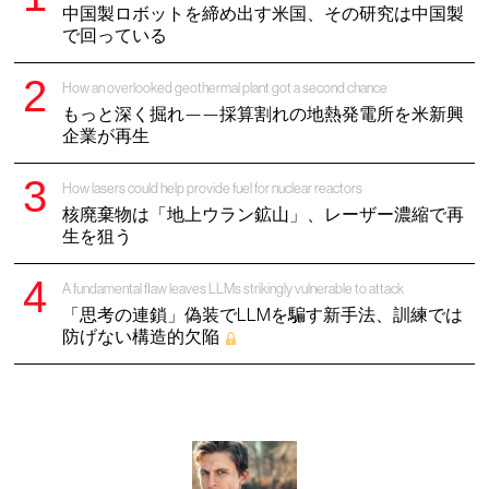
中国製ロボットを締め出す米国、その研究は中国製
で回っている
How an overlooked geothermal plant got a second chance
もっと深く掘れ——採算割れの地熱発電所を米新興
企業が再生
How lasers could help provide fuel for nuclear reactors
核廃棄物は「地上ウラン鉱山」、レーザー濃縮で再
生を狙う
A fundamental flaw leaves LLMs strikingly vulnerable to attack
「思考の連鎖」偽装でLLMを騙す新手法、訓練では
防げない構造的欠陥