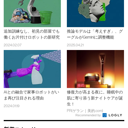
追加訓練なし、初見の部屋でも
推論モデルは「考えすぎ」、グ
働くお片付けロボットの新研究
ーグルがGeminiに調整機能
2024.02.07
2025.04.21
AIとの融合で家事ロボットがい
修復力が高まる夜に。睡眠中の
ま再び注目される理由
肌に寄り添う新ナイトケアが誕
生！
2024.01.19
PR(ゲラン｜美的.com)
Recommended by