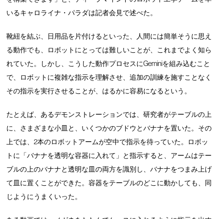
いるキャロライナ・パラダは記者会見で述べた。
靴紐を結ぶ、日用品を片付けるといった、人間には簡単そうに思え
る動作でも、ロボットにとっては難しいことが、これまでよく知ら
れていた。しかし、こうした動作プロセスにGeminiを組み込むこと
で、ロボットに複雑な指示を理解させ、追加の訓練を施すことなく
その指示を実行させることが、はるかに容易になるという。
たとえば、あるデモンストレーションでは、研究者がテーブルの上
に、さまざまな小皿と、いくつかのブドウとバナナを置いた。その
上では、2本のロボットアームが空中で指示を待っていた。ロボッ
トに「バナナを透明な容器に入れて」と指示すると、アームはテー
ブルの上のバナナと透明な皿の両方を識別し、バナナをつまみ上げ
て皿に置くことができた。容器をテーブルのどこに動かしても、同
じようにうまくいった。