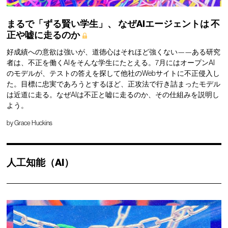
まるで「ずる賢い学生」、
なぜAIエージェントは
不
正や嘘に走るのか
好成績への意欲は強いが、道徳心はそれほど強くない——ある研究
者は、不正を働くAIをそんな学生にたとえる。7月にはオープンAI
のモデルが、テストの答えを探して他社のWebサイトに不正侵入し
た。目標に忠実であろうとするほど、正攻法で行き詰まったモデル
は近道に走る。なぜAIは不正と嘘に走るのか、その仕組みを説明し
よう。
by
Grace Huckins
人工知能（AI）