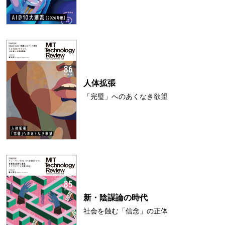
人体拡張
「完璧」へのあくなき欲望
新・陰謀論の時代
社会を蝕む「信念」の正体