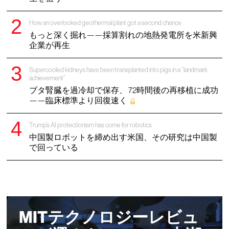
How an overlooked geothermal plant got a second chance
もっと深く掘れ——採算割れの地熱発電所を米新興
企業が再生
Supercooled kidneys have been transplanted into pigs in a “landmark
achievement”
ブタ腎臓を過冷却で保存、 72時間後の再移植に成功
——臨床標準より回復速く
Trump’s AI protectionism has come for robotics
中国製ロボットを締め出す米国、その研究は中国製
で回っている
MITテクノロジーレビュ