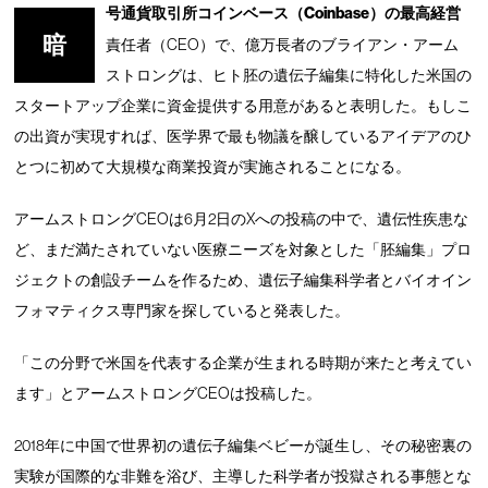
号通貨取引所コインベース（Coinbase）の最高経営
暗
責任者（CEO）で、億万長者のブライアン・アーム
ストロングは、ヒト胚の遺伝子編集に特化した米国の
スタートアップ企業に資金提供する用意があると表明した。もしこ
の出資が実現すれば、医学界で最も物議を醸しているアイデアのひ
とつに初めて大規模な商業投資が実施されることになる。
アームストロングCEOは6月2日のXへの投稿の中で、遺伝性疾患な
ど、まだ満たされていない医療ニーズを対象とした「胚編集」プロ
ジェクトの創設チームを作るため、遺伝子編集科学者とバイオイン
フォマティクス専門家を探していると発表した。
「この分野で米国を代表する企業が生まれる時期が来たと考えてい
ます」とアームストロングCEOは投稿した。
2018年に中国で世界初の遺伝子編集ベビーが誕生し、その秘密裏の
実験が国際的な非難を浴び、主導した科学者が投獄される事態とな