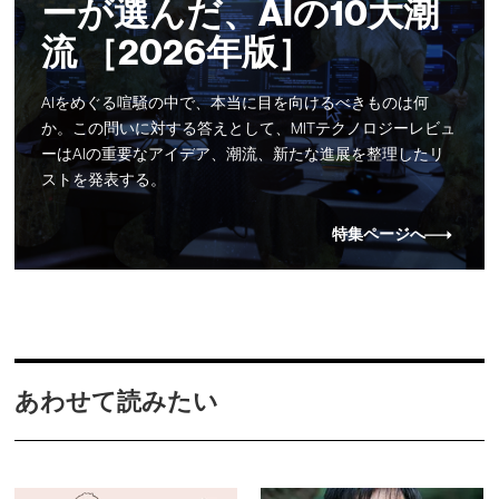
ーが選んだ、AIの10大潮
流 ［2026年版］
AIをめぐる喧騒の中で、本当に目を向けるべきものは何
か。この問いに対する答えとして、MITテクノロジーレビュ
ーはAIの重要なアイデア、潮流、新たな進展を整理したリ
ストを発表する。
特集ページへ
あわせて読みたい