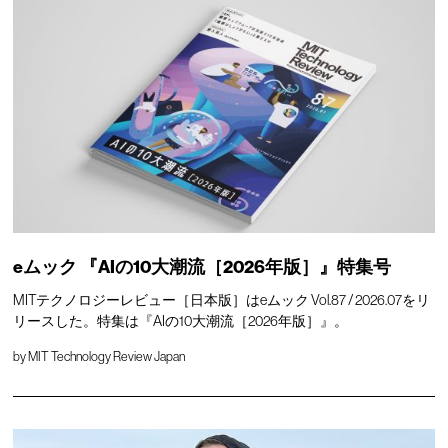
eムック 『AIの10大潮流［2026年版］』特集号
MITテクノロジーレビュー［日本版］はeムック Vol.87 / 2026.07をリ
リースした。特集は『AIの10大潮流［2026年版］』。
by
MIT Technology Review Japan