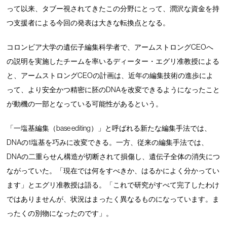
って以来、タブー視されてきたこの分野にとって、潤沢な資金を持
つ支援者による今回の発表は大きな転換点となる。
コロンビア大学の遺伝子編集科学者で、アームストロングCEOへ
の説明を実施したチームを率いるディーター・エグリ准教授による
と、アームストロングCEOの計画は、近年の編集技術の進歩によ
って、より安全かつ精密に胚のDNAを改変できるようになったこと
が動機の一部となっている可能性があるという。
「一塩基編集（base editing）」と呼ばれる新たな編集手法では、
DNAの1塩基を巧みに改変できる。一方、従来の編集手法では、
DNAの二重らせん構造が切断されて損傷し、遺伝子全体の消失につ
ながっていた。「現在では何をすべきか、はるかによく分かってい
ます」とエグリ准教授は語る。「これで研究がすべて完了したわけ
ではありませんが、状況はまったく異なるものになっています。ま
ったくの別物になったのです」。