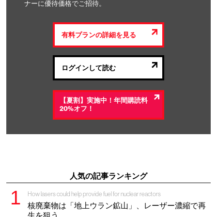
ナーに優待価格でご招待。
有料プランの詳細を見る
ログインして読む
【夏割】実施中！年間購読料
20%オフ！
人気の記事ランキング
How lasers could help provide fuel for nuclear reactors
核廃棄物は「地上ウラン鉱山」、レーザー濃縮で再
生を狙う