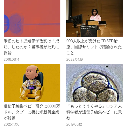
米初のヒト胚遺伝子改変は「成
200人以上が受けたCRISPR治
功」したのか？当事者が批判に
療、国際サミットで議論された
反論
こと
2018.08.14
2023.04.19
遺伝子編集ベビー研究に3000万
「もっとうまくやる」ロシア人
ドル、タブーに挑む米新興企業
科学者が遺伝子編集ベビーに意
が始動
欲
2025.11.06
2019.06.12