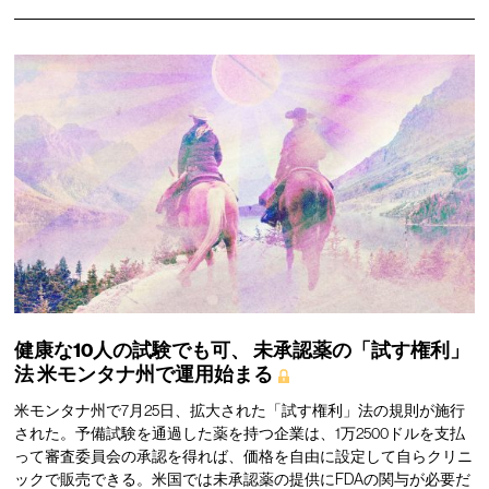
健康な10人の試験でも可、
未承認薬の「試す権利」
法
米モンタナ州で運用始まる
米モンタナ州で7月25日、拡大された「試す権利」法の規則が施行
された。予備試験を通過した薬を持つ企業は、1万2500ドルを支払
って審査委員会の承認を得れば、価格を自由に設定して自らクリニ
ックで販売できる。米国では未承認薬の提供にFDAの関与が必要だ