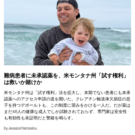
難病患者に未承認薬を、米モンタナ州「試す権利」
は救いか賭けか
米モンタナ州は「試す権利」法を拡大し、末期でない患者にも未承
認薬へのアクセス申請の道を開いた。クレアチン輸送体欠損症の息
子を持つデボールトも、この制度に望みをかける一人だ。だが薬は
まだ48人の健康な成人でしか試験されておらず、専門家は安全性
も有効性も未証明だと警鐘を鳴らす。
by
Jessica Hamzelou