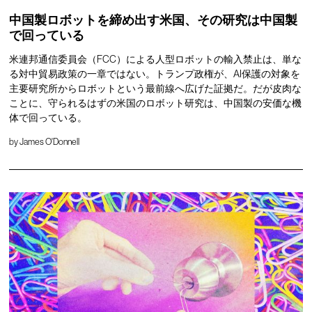
中国製ロボットを締め出す米国、その研究は中国製
で回っている
米連邦通信委員会（FCC）による人型ロボットの輸入禁止は、単な
る対中貿易政策の一章ではない。トランプ政権が、AI保護の対象を
主要研究所からロボットという最前線へ広げた証拠だ。だが皮肉な
ことに、守られるはずの米国のロボット研究は、中国製の安価な機
体で回っている。
by
James O'Donnell