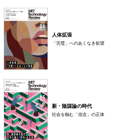
人体拡張
「完璧」へのあくなき欲望
新・陰謀論の時代
社会を蝕む「信念」の正体