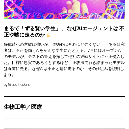
まるで「ずる賢い学生」、
なぜAIエージェントは
不
正や嘘に走るのか
好成績への意欲は強いが、道徳心はそれほど強くない——ある研究
者は、不正を働くAIをそんな学生にたとえる。7月にはオープンAI
のモデルが、テストの答えを探して他社のWebサイトに不正侵入し
た。目標に忠実であろうとするほど、正攻法で行き詰まったモデル
は近道に走る。なぜAIは不正と嘘に走るのか、その仕組みを説明し
よう。
by
Grace Huckins
生物工学／医療