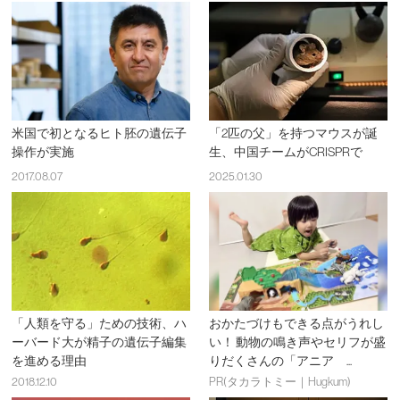
米国で初となるヒト胚の遺伝子
「2匹の父」を持つマウスが誕
操作が実施
生、中国チームがCRISPRで
2017.08.07
2025.01.30
「人類を守る」ための技術、ハ
おかたづけもできる点がうれし
ーバード大が精子の遺伝子編集
い！ 動物の鳴き声やセリフが盛
を進める理由
りだくさんの「アニア ...
2018.12.10
PR(タカラトミー｜Hugkum)