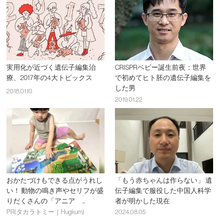
実用化が近づく遺伝子編集治
CRISPRベビー誕生前夜：世界
療、2017年の4大トピックス
で初めてヒト胚の遺伝子編集を
した男
2018.01.10
2019.01.22
おかたづけもできる点がうれし
「もう赤ちゃんは作らない」 遺
い！ 動物の鳴き声やセリフが盛
伝子編集で服役した中国人科学
りだくさんの「アニア ...
者が明かした現在
PR(タカラトミー｜Hugkum)
2024.08.05