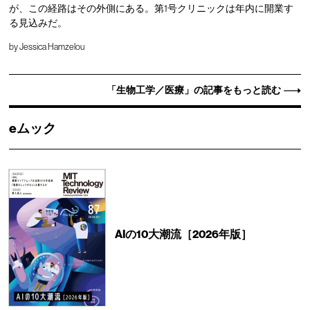
が、この経路はその外側にある。第1号クリニックは年内に開業す
る見込みだ。
by
Jessica Hamzelou
「生物工学／医療」の記事をもっと読む
eムック
AIの10大潮流［2026年版］