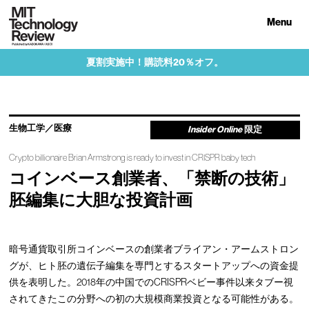
Menu
夏割実施中！購読料20％オフ。
生物工学／医療
Insider Online
限定
Crypto billionaire Brian Armstrong is ready to invest in CRISPR baby tech
コインベース創業者、「禁断の技術」
胚編集に大胆な投資計画
暗号通貨取引所コインベースの創業者ブライアン・アームストロン
グが、ヒト胚の遺伝子編集を専門とするスタートアップへの資金提
供を表明した。2018年の中国でのCRISPRベビー事件以来タブー視
されてきたこの分野への初の大規模商業投資となる可能性がある。