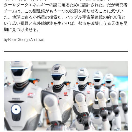
ターやダークエネルギーの謎に迫るために設計された。だが研究者
チームは、この望遠鏡がもう一つの役割を果たせることに気づい
た。地球に迫る小惑星の捜索だ。ハッブル宇宙望遠鏡の約100倍と
いう広い視野と赤外線観測を生かせば、都市を破壊しうる天体を早
期に見つけ出せる。
by
Robin George Andrews