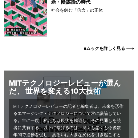
新・陰謀論の時代
社会を蝕む「信念」の正体
eムックを詳しく見る
MITテクノロジーレビューが選ん
だ、 世界を変える10大技術
MITテクノロジーレビューの記者と編集者は、未来を形作
るエマージング・テクノロジーについて常に議論してい
る。年に一度、私たちは現状を確認し、その見通しを読
者に共有する。以下に挙げるのは、良くも悪くも今後数
年間で進歩を促し、あるいは大きな変化を引き起こすと