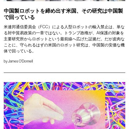
中国製ロボットを締め出す米国、その研究は中国製
で回っている
米連邦通信委員会（FCC）による人型ロボットの輸入禁止は、単な
る対中貿易政策の一章ではない。トランプ政権が、AI保護の対象を
主要研究所からロボットという最前線へ広げた証拠だ。だが皮肉な
ことに、守られるはずの米国のロボット研究は、中国製の安価な機
体で回っている。
by
James O'Donnell