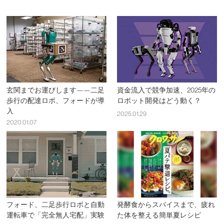
玄関までお運びします——二足
資金流入で競争加速、2025年の
歩行の配達ロボ、フォードが導
ロボット開発はどう動く？
入
2025.01.29
2020.01.07
フォード、二足歩行ロボと自動
発酵食からスパイスまで、疲れ
運転車で「完全無人宅配」実験
た体を整える簡単夏レシピ