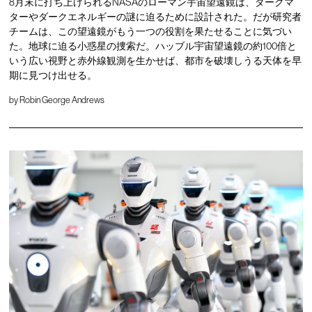
8月末に打ち上げられるNASAのローマン宇宙望遠鏡は、ダークマ
ターやダークエネルギーの謎に迫るために設計された。だが研究者
チームは、この望遠鏡がもう一つの役割を果たせることに気づい
た。地球に迫る小惑星の捜索だ。ハッブル宇宙望遠鏡の約100倍と
いう広い視野と赤外線観測を生かせば、都市を破壊しうる天体を早
期に見つけ出せる。
by
Robin George Andrews