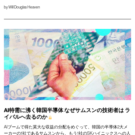
by
Will Douglas Heaven
AI特需に沸く韓国半導体
なぜサムスンの技術者は
ラ
イバルへ去るのか
AIブームで得た莫大な収益の分配をめぐって、韓国の半導体2大メ
ーカーの1社であるサムスンから、もう1社のSKハイニックスへの人