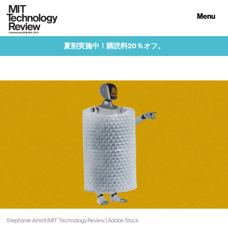
Menu
夏割実施中！購読料20％オフ。
Stephanie Arnett/MIT Technology Review | Adobe Stock