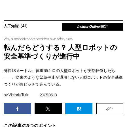
人工知能（AI）
Insider Online
限定
Why humanoid robots need their own safety rules
転んだらどうする？ 人型ロボットの
安全基準づくりが進行中
身長1.8メートル、体重65キロの人型ロボットが突然転倒したら
——。従来のような緊急停止が通用しない人型ロボットの安全基準
づくりが急ピッチで進んでいる。
by
Victoria Turk
2025.06.13
7
この記事の3つのポイント