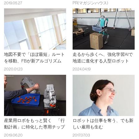
2019.05.27
PR(マガジンハウス)
地図不要で「ほぼ最短」ルート
走るから歩くへ、強化学習AIで
を移動、FBが新アルゴリズム
地道に進化する人型ロボット
2020.01.23
2024.04.19
産業用ロボをもっと賢く 「行
ロボットは仕事を奪う、でも新
動計画」に特化した専用チップ
しい雇用も生む
2019.06.20
2017.07.03