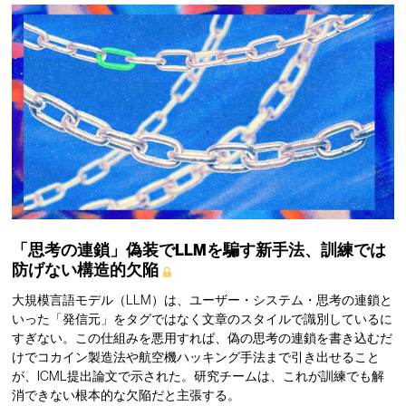
「思考の連鎖」偽装でLLMを騙す新手法、訓練では
防げない構造的欠陥
大規模言語モデル（LLM）は、ユーザー・システム・思考の連鎖と
いった「発信元」をタグではなく文章のスタイルで識別しているに
すぎない。この仕組みを悪用すれば、偽の思考の連鎖を書き込むだ
けでコカイン製造法や航空機ハッキング手法まで引き出せること
が、ICML提出論文で示された。研究チームは、これが訓練でも解
消できない根本的な欠陥だと主張する。