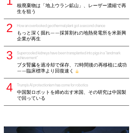
核廃棄物は「地上ウラン鉱山」、レーザー濃縮で再
生を狙う
How an overlooked geothermal plant got a second chance
もっと深く掘れ——採算割れの地熱発電所を米新興
企業が再生
Supercooled kidneys have been transplanted into pigs in a “landmark
achievement”
ブタ腎臓を過冷却で保存、 72時間後の再移植に成功
——臨床標準より回復速く
Trump’s AI protectionism has come for robotics
中国製ロボットを締め出す米国、その研究は中国製
で回っている