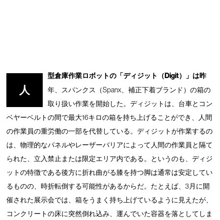
型倉庫作業ロボットの「ディジット（Digit）」は昨
人
年、スパンクス（Spanx、補正下着ブランド）の箱の
取り扱い作業を開始した。ディジットは、台車とコン
ベヤーベルトの間で最大16キロの箱を持ち上げることができ、人間
の作業員の重労働の一部を代替している。ディジットが作業するの
は、物理的なパネルやレーザーバリアによって人間の作業員と隔て
られた、立入禁止または限定エリア内である。というのも、ディジ
ットの特徴である後方に折れ曲がる膝を持つ脚は通常は安定してい
るものの、時折転倒する可能性があるからだ。たとえば、3月に開
催された展示会では、箱をうまく持ち上げているように見えたが、
コンクリートの床に突然倒れ込み、運んでいた容器を落としてしま