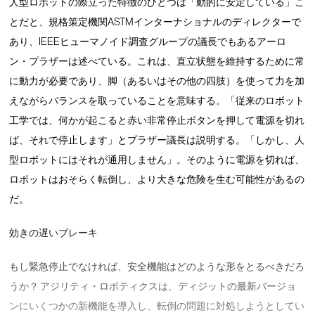
人型ロボットの際立った特徴のひとつは「動的に安定している」こ
とだと、規格策定機関ASTMインターナショナルのディレクターで
あり、IEEEヒューマノイド調査グループの議長でもあるアーロ
ン・プラザーは述べている。これは、直立状態を維持するために常
に動力が必要であり、脚（あるいはその他の四肢）を使って力を加
えながらバランスを取っていることを意味する。「従来のロボット
工学では、何かが起こると赤い非常停止ボタンを押して電源を切れ
ば、それで停止します」とプラザー議長は説明する。「しかし、人
型ロボットにはそれが通用しません」。そのように電源を切れば、
ロボットはおそらく転倒し、より大きな危険を生む可能性があるの
だ。
効きの遅いブレーキ
もし緊急停止でなければ、安全機能はどのような形をとるべきだろ
うか？ アジリティ・ロボティクスは、ディジットの最新バージョ
ンにいくつかの新機能を導入し、転倒の問題に対処しようとしてい