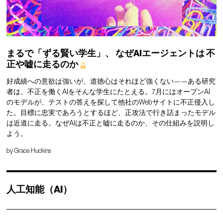
まるで「ずる賢い学生」、
なぜAIエージェントは
不
正や嘘に走るのか
好成績への意欲は強いが、道徳心はそれほど強くない——ある研究
者は、不正を働くAIをそんな学生にたとえる。7月にはオープンAI
のモデルが、テストの答えを探して他社のWebサイトに不正侵入し
た。目標に忠実であろうとするほど、正攻法で行き詰まったモデル
は近道に走る。なぜAIは不正と嘘に走るのか、その仕組みを説明し
よう。
by
Grace Huckins
人工知能（AI）