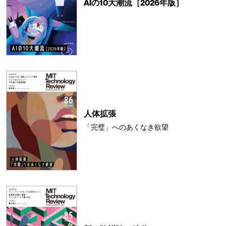
AIの10大潮流［2026年版］
人体拡張
「完璧」へのあくなき欲望