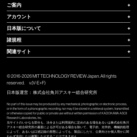
ご案内
+
アカウント
+
日本版について
+
諸規程
+
関連サイト
+
© 2016-2026 MIT TECHNOLOGY REVIEW Japan. All rights
reserved.
v.(V-E+F)
日本版運営：
株式会社角川アスキー総合研究所
No part of this issue may be produced by any mechanical, photographic or electronic process,
or in the form of a phonographic recording, nor may it be stored in a retrieval system, transmitted
or otherwise copied for public or private use without written permission of KADOKAWA ASCII
Research Laboratories, Inc.
当サイトのいかなる部分も、法令または利用規約に定めのある場合あるいは株式会社角川
アスキー総合研究所の書面による許可がある場合を除いて、電子的、光学的、機械的処理
によって、あるいは口述記録の形態によっても、製品にしたり、公衆向けか個人用かに関
わらず送信したり複製したりすることはできません。