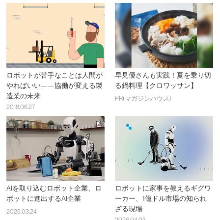
ロボットが苦手なことは人間が
早見優さんも実践！夏を乗り切
やればいい——協働が変える製
る鍋料理【クロワッサン】
造業の未来
PR(マガジンハウス)
2018.06.27
AIを取り込むロボット企業、ロ
ロボットに家事を教えるギグワ
ボットに進出するAI企業
ーカー、1億ドル市場の知られ
ざる現場
2025.03.24
2026.04.03