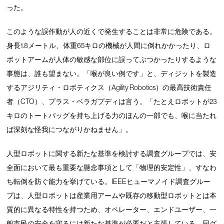
った。
このような誤作動が人の近くで発生することは非常に危険である。
身長1.8メートル、体重65キロの機械が人間に倒れかかったり、ロ
ボットアームが人体の敏感な部位に誤ってぶつかったりするような
事態は、誰も望まない。「喉が良い例です」と、ディジットを製造
するアジリティ・ロボティクス（Agility Robotics）の最高技術責任
者（CTO）、プラス・ベラガプディは言う。「たとえロボットが23
キロのトートバッグを持ち上げる力のほんの一部でも、喉に当たれ
ば深刻な怪我につながりかねません」。
人型ロボットに関する新たな基準を検討する調査グループでは、安
全面において最も重要な懸念事項として「物理的安定性」、すなわ
ち転倒を防ぐ能力を挙げている。IEEEヒューマノイド調査グルー
プは、人型ロボットは産業用アームや既存の移動型ロボットとは本
質的に異なる特性を持つため、オペレーター、エンドユーザー、一
般市民の安全を守るには新たな基準が必要だと主張している。同グ