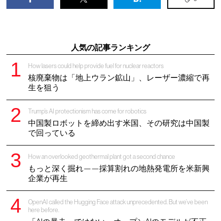
人気の記事ランキング
How lasers could help provide fuel for nuclear reactors
核廃棄物は「地上ウラン鉱山」、レーザー濃縮で再
生を狙う
Trump’s AI protectionism has come for robotics
中国製ロボットを締め出す米国、その研究は中国製
で回っている
How an overlooked geothermal plant got a second chance
もっと深く掘れ——採算割れの地熱発電所を米新興
企業が再生
OpenAI called the Hugging Face attack unprecedented. But we’ve been
here before.