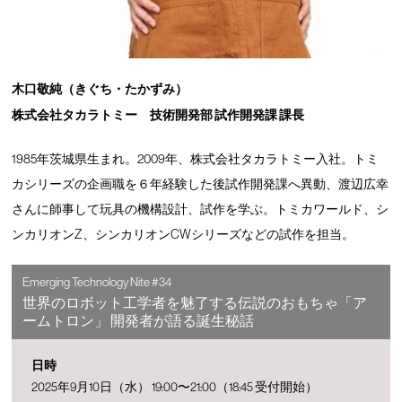
木口敬純（きぐち・たかずみ）
株式会社タカラトミー 技術開発部 試作開発課 課長
1985年茨城県生まれ。2009年、株式会社タカラトミー入社。トミ
カシリーズの企画職を６年経験した後試作開発課へ異動、渡辺広幸
さんに師事して玩具の機構設計、試作を学ぶ。トミカワールド、シ
ンカリオンZ、シンカリオンCWシリーズなどの試作を担当。
Emerging Technology Nite #34
世界のロボット工学者を魅了する伝説のおもちゃ「ア
ームトロン」 開発者が語る誕生秘話
日時
2025年9月10日（水） 19:00〜21:00（18:45 受付開始）