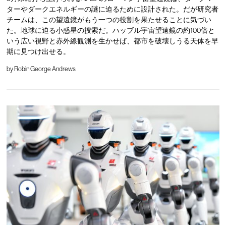
ターやダークエネルギーの謎に迫るために設計された。だが研究者
チームは、この望遠鏡がもう一つの役割を果たせることに気づい
た。地球に迫る小惑星の捜索だ。ハッブル宇宙望遠鏡の約100倍と
いう広い視野と赤外線観測を生かせば、都市を破壊しうる天体を早
期に見つけ出せる。
by
Robin George Andrews