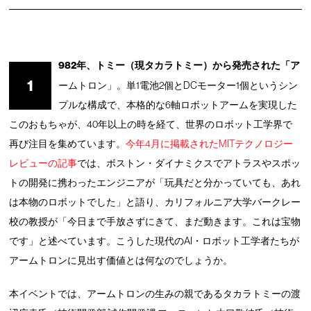
982年、トミー（現タカラトミー）から発売された「ア
1
ームトロン」。単1電池2個とDCモーター1個というシン
プルな構成で、本格的な6軸ロボットアームを実現した
このおもちゃが、40年以上の時を経て、世界のロボット工学界で
再び注目を集めています。
今年4月に掲載されたMITテクノロジー
レビューの記事
では、ボストン・ダイナミクスでアトラスやスポッ
トの開発に携わったエンジニアが「玩具だと分かっていても、あれ
は本物のロボットでした」と語り、カリフォルニア大学バークレー
校の教授が「今日まで手放さずにきて、まだ動きます。これは宝物
です」と述べています。こうした現代のAI・ロボット工学者たちが
アームトロンに見出す価値とは何なのでしょうか。
本イベントでは、アームトロンの生みの親であるタカラトミーの渡