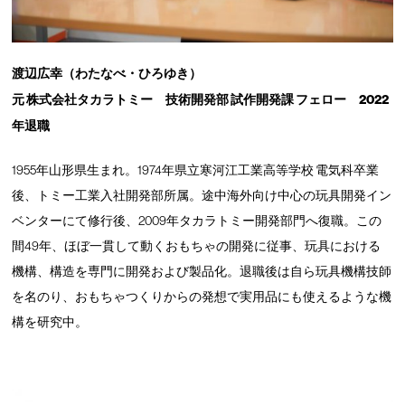
渡辺広幸（わたなべ・ひろゆき）
元 株式会社タカラトミー 技術開発部 試作開発課 フェロー 2022
年退職
1955年山形県生まれ。1974年県立寒河江工業高等学校 電気科卒業
後、トミー工業入社開発部所属。途中海外向け中心の玩具開発イン
ベンターにて修行後、2009年タカラトミー開発部門へ復職。この
間49年、ほぼ一貫して動くおもちゃの開発に従事、玩具における
機構、構造を専門に開発および製品化。退職後は自ら玩具機構技師
を名のり、おもちゃつくりからの発想で実用品にも使えるような機
構を研究中。