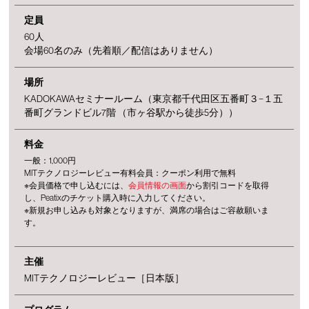
定員
60人
会場60名のみ（先着順／配信はありません）
場所
KADOKAWAセミナールーム（東京都千代田区五番町３−１五
番町グランドビル7階 （市ヶ谷駅から徒歩5分））
料金
一般：1,000円
MITテクノロジーレビュー有料会員：クーポン利用で無料
※会員価格で申し込むには、
会員情報の画面
から割引コードを取得
し、Peatixのチケット購入時に入力してください。
※新規お申し込みも対象となりますが、満席の場合はご容赦願いま
す。
主催
MITテクノロジーレビュー［日本版］