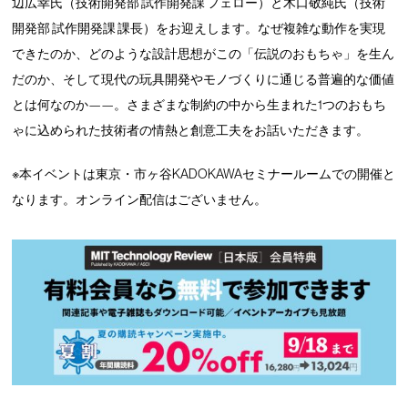
辺広幸氏（技術開発部 試作開発課 フェロー）と木口敬純氏（技術
開発部 試作開発課 課長）をお迎えします。なぜ複雑な動作を実現
できたのか、どのような設計思想がこの「伝説のおもちゃ」を生ん
だのか、そして現代の玩具開発やモノづくりに通じる普遍的な価値
とは何なのか——。さまざまな制約の中から生まれた1つのおもち
ゃに込められた技術者の情熱と創意工夫をお話いただきます。
※本イベントは東京・市ヶ谷KADOKAWAセミナールームでの開催と
なります。オンライン配信はございません。