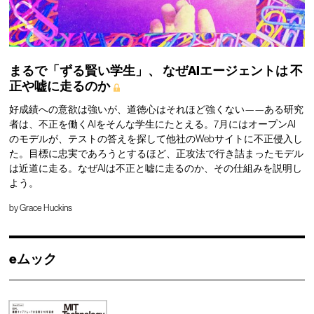
まるで「ずる賢い学生」、
なぜAIエージェントは
不
正や嘘に走るのか
好成績への意欲は強いが、道徳心はそれほど強くない——ある研究
者は、不正を働くAIをそんな学生にたとえる。7月にはオープンAI
のモデルが、テストの答えを探して他社のWebサイトに不正侵入し
た。目標に忠実であろうとするほど、正攻法で行き詰まったモデル
は近道に走る。なぜAIは不正と嘘に走るのか、その仕組みを説明し
よう。
by
Grace Huckins
eムック