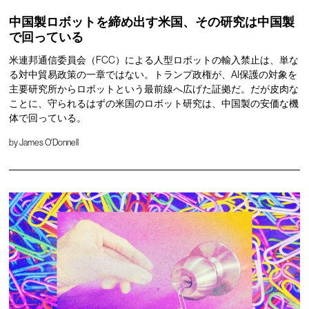
中国製ロボットを締め出す米国、その研究は中国製
で回っている
米連邦通信委員会（FCC）による人型ロボットの輸入禁止は、単な
る対中貿易政策の一章ではない。トランプ政権が、AI保護の対象を
主要研究所からロボットという最前線へ広げた証拠だ。だが皮肉な
ことに、守られるはずの米国のロボット研究は、中国製の安価な機
体で回っている。
by
James O'Donnell