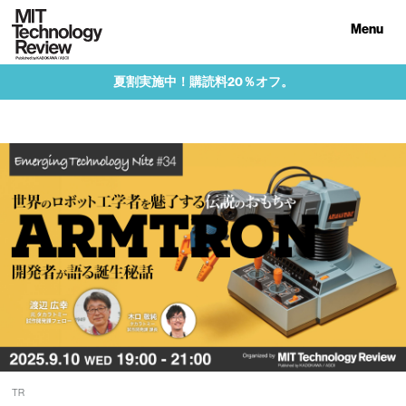
Menu
夏割実施中！購読料20％オフ。
TR