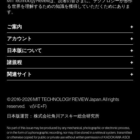
MIT Technology Reviewは、読者の皆さまに、テクノロジーが形作
る 世界を理解するための知識を獲得していただくためにありま
す。
ご案内
+
アカウント
+
日本版について
+
諸規程
+
関連サイト
+
© 2016-2026 MIT TECHNOLOGY REVIEW Japan. All rights
reserved.
v.(V-E+F)
日本版運営：
株式会社角川アスキー総合研究所
No part of this issue may be produced by any mechanical, photographic or electronic process,
or in the form of a phonographic recording, nor may it be stored in a retrieval system, transmitted
or otherwise copied for public or private use without written permission of KADOKAWA ASCII