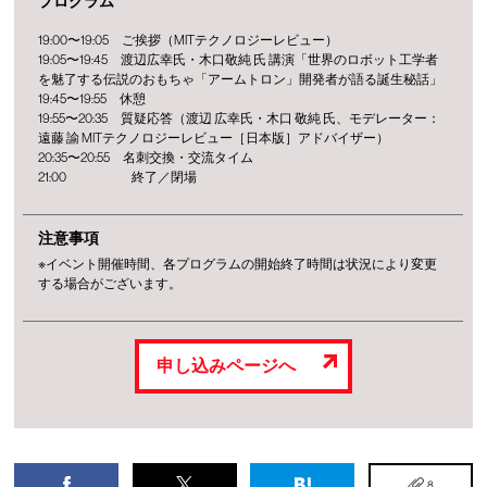
プログラム
19:00〜19:05 ご挨拶（MITテクノロジーレビュー）
19:05〜19:45 渡辺広幸氏・木口敬純 氏 講演「世界のロボット工学者
を魅了する伝説のおもちゃ「アームトロン」開発者が語る誕生秘話」
19:45〜19:55 休憩
19:55〜20:35 質疑応答（渡辺 広幸氏・木口 敬純 氏、モデレーター：
遠藤 諭 MITテクノロジーレビュー［日本版］アドバイザー）
20:35〜20:55 名刺交換・交流タイム
21:00 終了／閉場
注意事項
※イベント開催時間、各プログラムの開始終了時間は状況により変更
する場合がございます。
申し込みページへ
8