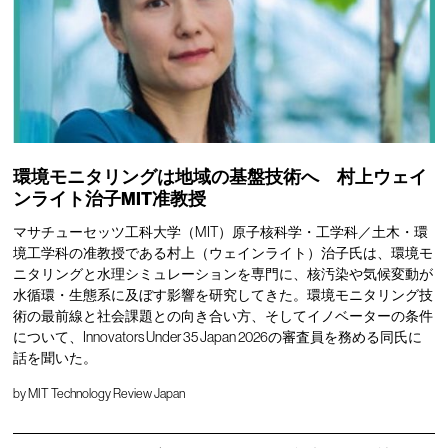
環境モニタリングは地域の基盤技術へ 村上ウェイ
ンライト治子MIT准教授
マサチューセッツ工科大学（MIT）原子核科学・工学科／土木・環
境工学科の准教授である村上（ウェインライト）治子氏は、環境モ
ニタリングと水理シミュレーションを専門に、核汚染や気候変動が
水循環・生態系に及ぼす影響を研究してきた。環境モニタリング技
術の最前線と社会課題との向き合い方、そしてイノベーターの条件
について、Innovators Under 35 Japan 2026の審査員を務める同氏に
話を聞いた。
by
MIT Technology Review Japan