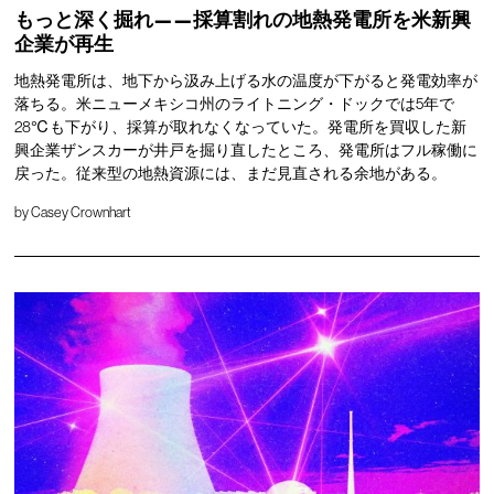
もっと深く掘れ——採算割れの地熱発電所を米新興
企業が再生
地熱発電所は、地下から汲み上げる水の温度が下がると発電効率が
落ちる。米ニューメキシコ州のライトニング・ドックでは5年で
28℃も下がり、採算が取れなくなっていた。発電所を買収した新
興企業ザンスカーが井戸を掘り直したところ、発電所はフル稼働に
戻った。従来型の地熱資源には、まだ見直される余地がある。
by
Casey Crownhart