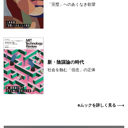
「完璧」へのあくなき欲望
新・陰謀論の時代
社会を蝕む「信念」の正体
eムックを詳しく見る