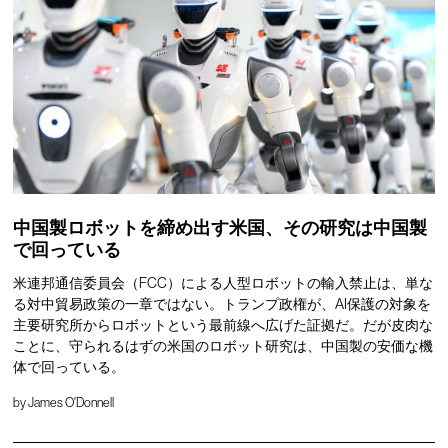
中国製ロボットを締め出す米国、その研究は中国製
で回っている
米連邦通信委員会（FCC）による人型ロボットの輸入禁止は、単な
る対中貿易政策の一章ではない。トランプ政権が、AI保護の対象を
主要研究所からロボットという最前線へ広げた証拠だ。だが皮肉な
ことに、守られるはずの米国のロボット研究は、中国製の安価な機
体で回っている。
by
James O'Donnell