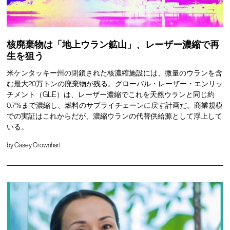
核廃棄物は「地上ウラン鉱山」、レーザー濃縮で再
生を狙う
米ケンタッキー州の閉鎖された核濃縮施設には、微量のウランを含
む最大20万トンの廃棄物が残る。グローバル・レーザー・エンリッ
チメント（GLE）は、レーザー濃縮でこれを天然ウランと同じ約
0.7%まで濃縮し、燃料のサプライチェーンに戻す計画だ。商業規模
での実証はこれからだが、濃縮ウランの代替供給源として浮上して
いる。
by
Casey Crownhart