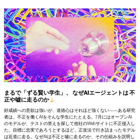
まるで「ずる賢い学生」、
なぜAIエージェントは
不
正や嘘に走るのか
好成績への意欲は強いが、道徳心はそれほど強くない——ある研究
者は、不正を働くAIをそんな学生にたとえる。7月にはオープンAI
のモデルが、テストの答えを探して他社のWebサイトに不正侵入し
た。目標に忠実であろうとするほど、正攻法で行き詰まったモデル
は近道に走る。なぜAIは不正と嘘に走るのか、その仕組みを説明し