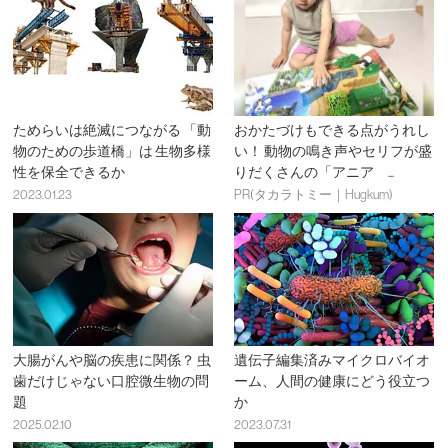
ためらいは絶滅につながる 「動
おかたづけもできる点がうれし
物のための歩道橋」は 生物多様
い！ 動物の鳴き声やセリフが盛
性を保全できるか
りだくさんの「アニア ...
2023.01.23
PR(タカラトミー｜Hugkum)
大腸がんや脳の疾患に関係？ 虫
遺伝子編集済みマイクロバイオ
歯だけじゃない口腔微生物の問
ーム、人間の健康にどう役立つ
題
か
2025.02.10
2023.07.31