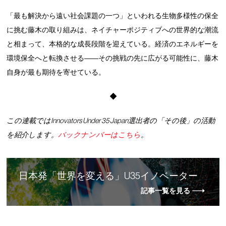
「最も解決から遠い社会課題の一つ」といわれる生物多様性の保全
に挑む藤木の取り組みは、ネイチャーポジティブへの世界的な潮流
と相まって、本格的な成長段階を迎えている。経済のエネルギーを
環境保全へと転換させる――その挑戦の先に広がる可能性に、藤木
自身が最も期待を寄せている。
◆
この連載ではInnovators Under 35 Japan選出者の「その後」の活動
を紹介します。
バックナンバーはこちら
。
日本発「世界を変える」U35イノベーター
記事一覧を見る