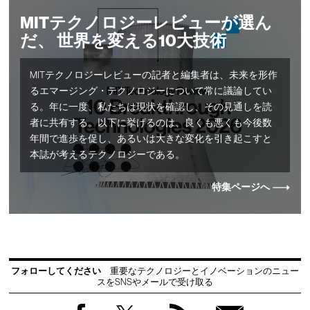
MITテクノロジーレビューが選ん
だ、 世界を変える10大技術
MITテクノロジーレビューの記者と編集者は、未来を形作
るエマージング・テクノロジーについて常に議論してい
る。年に一度、私たちは現状を確認し、その見通しを読
者に共有する。以下に挙げるのは、良くも悪くも今後数
年間で進歩を促し、あるいは大きな変化を引き起こすと
本誌が考えるテクノロジーである。
特集ページへ
フォローしてください
重要なテクノロジーとイノベーションのニュー
スをSNSやメールで受け取る