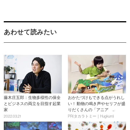
あわせて読みたい
藤木庄五郎：生物多様性の保全
おかたづけもできる点がうれし
とビジネスの両立を目指す起業
い！ 動物の鳴き声やセリフが盛
家
りだくさんの「アニア ...
2022.03.21
PR(タカラトミー｜Hugkum)