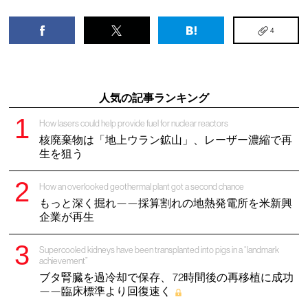
4
人気の記事ランキング
How lasers could help provide fuel for nuclear reactors
核廃棄物は「地上ウラン鉱山」、レーザー濃縮で再
生を狙う
How an overlooked geothermal plant got a second chance
もっと深く掘れ——採算割れの地熱発電所を米新興
企業が再生
Supercooled kidneys have been transplanted into pigs in a “landmark
achievement”
ブタ腎臓を過冷却で保存、 72時間後の再移植に成功
——臨床標準より回復速く