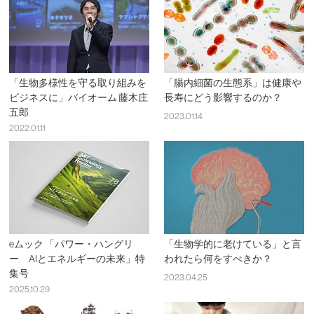
「生物多様性を守る取り組みを
「腸内細菌の生態系」は健康や
ビジネスに」バイオーム 藤木庄
長寿にどう影響するのか？
五郎
2023.01.14
2022.01.11
eムック 「パワー・ハングリ
「生物学的に老けている」と言
ー AIとエネルギーの未来」特
われたら何をすべきか？
集号
2023.04.25
2025.10.29