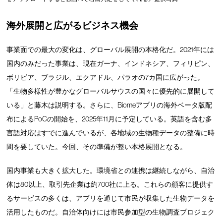
海外展開と広がるビジネス機会
事業面での最大の変化は、グローバル展開の本格化だ。2021年には
国内のみだった事業は、現在ガーナ、インドネシア、フィリピン、
ボリビア、ブラジル、エクアドル、パラオの7カ国に広がった。
「生物多様性が豊かなグローバルサウスの国々に優先的に展開して
いる」と藤木は説明する。さらに、Biomeアプリの海外ベータ版配
布によるPoCの開始を、2025年11月に予定している。英語を含む多
言語対応はすでに進んでいるが、各地域の生物種データの整備に時
間を要していた。今回、その準備が整い本格展開となる。
国内事業も大きく拡大した。環境省との連携は継続しながら、自治
体は80以上、取引先企業は約700社に上る。これらの顧客に提供す
るサービスの多くは、アプリを通じて市民が収集した生物データを
活用したものだ。自治体向けには市民参加型の生物調査プロジェク