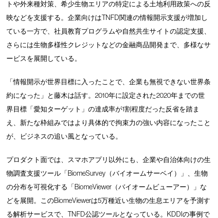
トや外来種対策、希少生物エリアの特定による土地利用政策への反
映などを支援する。企業向けはTNFD関連の情報開示支援が増加し
ている一方で、社員教育プログラムや自然共生サイトの認定支援、
さらには生物多様性クレジットなどの金融商品開発まで、多様なサ
ービスを展開している。
「情報開示が世界目標に入ったことで、企業も無視できない世界条
約になった」と藤木は話す。2010年に設定された2020年までの世
界目標「愛知ターゲット」の達成率が1割程度だった反省を踏ま
え、新たな枠組みではより具体的で拘束力の強い内容になったこと
が、ビジネスの追い風となっている。
プロダクト面では、スマホアプリ以外にも、企業や自治体向けの生
物調査支援ツール「BiomeSurvey（バイオームサーベイ）」、生物
の分布を可視化する「BiomeViewer（バイオームビューアー）」な
どを展開。このBiomeViewerは5万種近い生物の生息エリアを予測す
る解析サービスで、TNFD公認ツールとなっている。KDDIの事例で