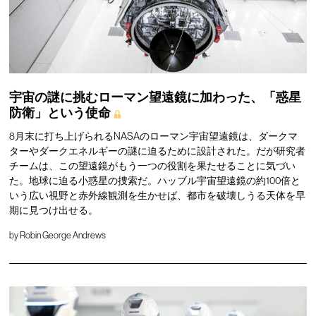
宇宙の謎に挑むローマン望遠鏡に加わった、「惑星
防衛」という使命
8月末に打ち上げられるNASAのローマン宇宙望遠鏡は、ダークマ
ターやダークエネルギーの謎に迫るために設計された。だが研究者
チームは、この望遠鏡がもう一つの役割を果たせることに気づい
た。地球に迫る小惑星の捜索だ。ハッブル宇宙望遠鏡の約100倍と
いう広い視野と赤外線観測を生かせば、都市を破壊しうる天体を早
期に見つけ出せる。
by
Robin George Andrews