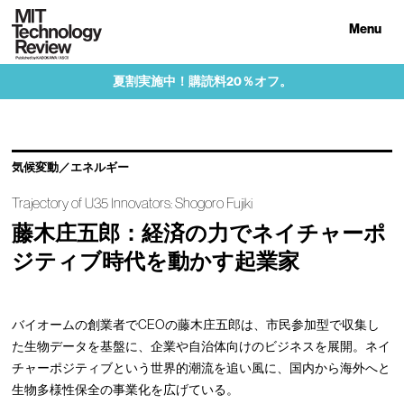
Menu
夏割実施中！購読料20％オフ。
気候変動／エネルギー
Trajectory of U35 Innovators: Shogoro Fujiki
藤木庄五郎：経済の力でネイチャーポ
ジティブ時代を動かす起業家
バイオームの創業者でCEOの藤木庄五郎は、市民参加型で収集し
た生物データを基盤に、企業や自治体向けのビジネスを展開。ネイ
チャーポジティブという世界的潮流を追い風に、国内から海外へと
生物多様性保全の事業化を広げている。