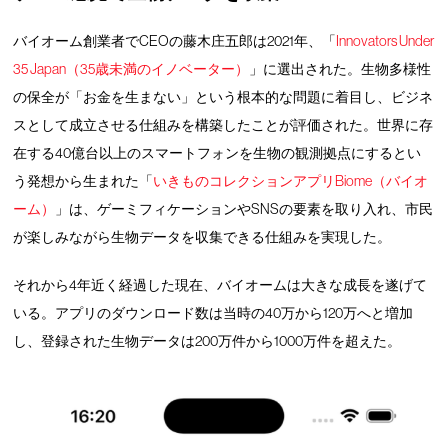
バイオーム創業者でCEOの藤木庄五郎は2021年、「
Innovators Under
35 Japan（35歳未満のイノベーター）
」に選出された。生物多様性
の保全が「お金を生まない」という根本的な問題に着目し、ビジネ
スとして成立させる仕組みを構築したことが評価された。世界に存
在する40億台以上のスマートフォンを生物の観測拠点にするとい
う発想から生まれた「
いきものコレクションアプリBiome（バイオ
ーム）
」は、ゲーミフィケーションやSNSの要素を取り入れ、市民
が楽しみながら生物データを収集できる仕組みを実現した。
それから4年近く経過した現在、バイオームは大きな成長を遂げて
いる。アプリのダウンロード数は当時の40万から120万へと増加
し、登録された生物データは200万件から1000万件を超えた。