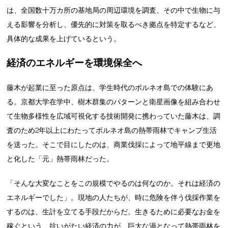
は、全国数十万カ所の基地局の周辺環境を調査、その中で生物に与
える影響を分析し、優先的に対策を取るべき拠点を特定するなど、
具体的な成果を上げているという。
経済のエネルギーを環境保全へ
藤木が起業に至った原点は、学生時代のボルネオ島での体験にあ
る。京都大学在学中、樹木群集のパターンと衛星画像を組み合わせ
て生物多様性を広域可視化する技術開発に携わっていた藤木は、調
査のため2年以上にわたってボルネオ島の熱帯雨林でキャンプ生活
を送った。そこで目にしたのは、商業伐採によって地平線まで更地
と化した「元」熱帯雨林だった。
「そんな大変なことをこの規模でやるのは何なのか。それは経済の
エネルギーでした」。現地の人たちが、時に危険を伴う伐採作業を
するのは、生計を立てる手段だからだ。生きるために必要なお金を
稼ぐという、抗いがたい経済の力が、巨大な渦となって熱帯雨林を