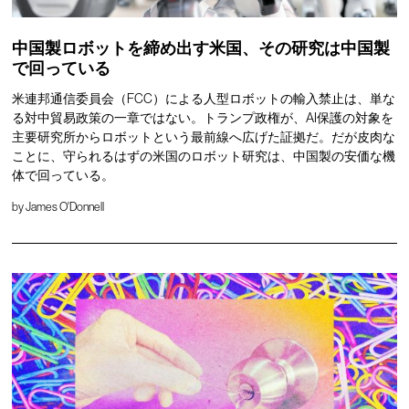
中国製ロボットを締め出す米国、その研究は中国製
で回っている
米連邦通信委員会（FCC）による人型ロボットの輸入禁止は、単な
る対中貿易政策の一章ではない。トランプ政権が、AI保護の対象を
主要研究所からロボットという最前線へ広げた証拠だ。だが皮肉な
ことに、守られるはずの米国のロボット研究は、中国製の安価な機
体で回っている。
by
James O'Donnell