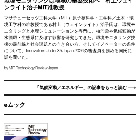
環境モニタリングは地域の基盤技術へ 村上ウェイ
ンライト治子MIT准教授
マサチューセッツ工科大学（MIT）原子核科学・工学科／土木・環
境工学科の准教授である村上（ウェインライト）治子氏は、環境モ
ニタリングと水理シミュレーションを専門に、核汚染や気候変動が
水循環・生態系に及ぼす影響を研究してきた。環境モニタリング技
術の最前線と社会課題との向き合い方、そしてイノベーターの条件
について、Innovators Under 35 Japan 2026の審査員を務める同氏に
話を聞いた。
by
MIT Technology Review Japan
「気候変動／エネルギー」の記事をもっと読む
eムック