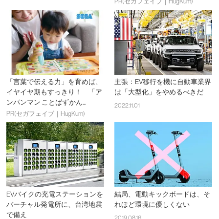
PR(セガフェイブ｜HugKum)
「言葉で伝える力」を育めば、
主張：EV移行を機に自動車業界
イヤイヤ期もすっきり！ 「ア
は「大型化」をやめるべきだ
ンパンマン ことばずかん...
2022.11.01
PR(セガフェイブ｜HugKum)
EVバイクの充電ステーションを
結局、電動キックボードは、そ
バーチャル発電所に、台湾地震
れほど環境に優しくない
で備え
2019.08.16