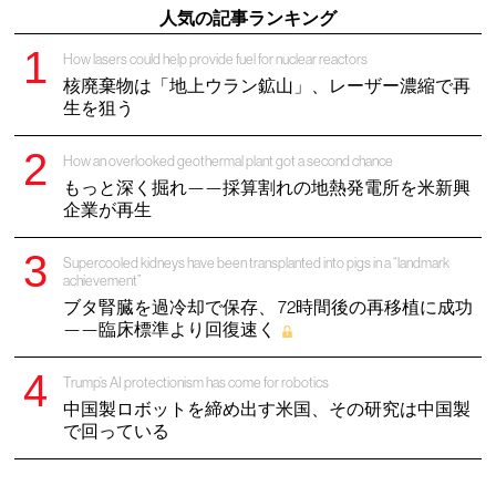
人気の記事ランキング
How lasers could help provide fuel for nuclear reactors
核廃棄物は「地上ウラン鉱山」、レーザー濃縮で再
生を狙う
How an overlooked geothermal plant got a second chance
もっと深く掘れ——採算割れの地熱発電所を米新興
企業が再生
Supercooled kidneys have been transplanted into pigs in a “landmark
achievement”
ブタ腎臓を過冷却で保存、 72時間後の再移植に成功
——臨床標準より回復速く
Trump’s AI protectionism has come for robotics
中国製ロボットを締め出す米国、その研究は中国製
で回っている