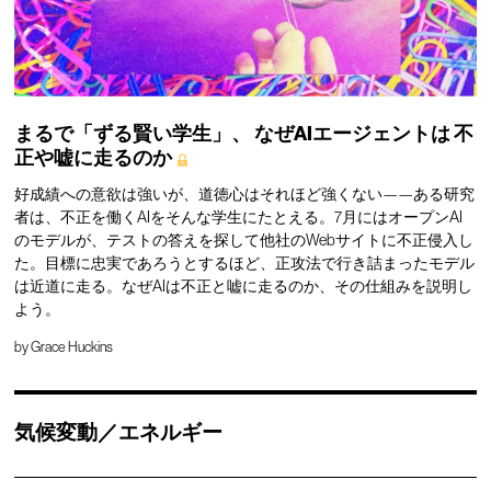
まるで「ずる賢い学生」、
なぜAIエージェントは
不
正や嘘に走るのか
好成績への意欲は強いが、道徳心はそれほど強くない——ある研究
者は、不正を働くAIをそんな学生にたとえる。7月にはオープンAI
のモデルが、テストの答えを探して他社のWebサイトに不正侵入し
た。目標に忠実であろうとするほど、正攻法で行き詰まったモデル
は近道に走る。なぜAIは不正と嘘に走るのか、その仕組みを説明し
よう。
by
Grace Huckins
気候変動／エネルギー