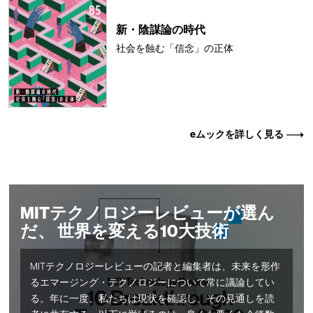
新・陰謀論の時代
社会を蝕む「信念」の正体
eムックを詳しく見る
MITテクノロジーレビューが選ん
だ、 世界を変える10大技術
MITテクノロジーレビューの記者と編集者は、未来を形作
るエマージング・テクノロジーについて常に議論してい
る。年に一度、私たちは現状を確認し、その見通しを読