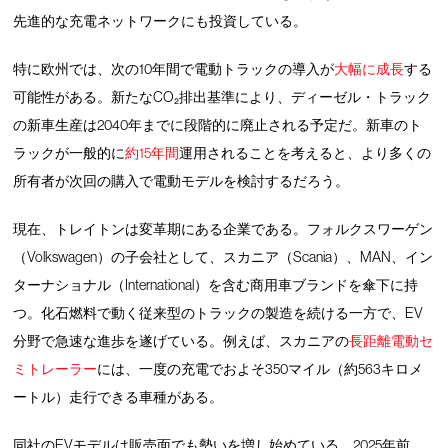
先進的な充電ネットワークにも投資している。
特に欧州では、次の10年間で電動トラックの導入が
大幅に成長
する
可能性がある。新たなCO₂排出基準により、ディーゼル・トラック
の新車生産は2040年までに段階的に廃止される予定だ。新車のト
ラックが一般的に
約15年間
運用されることを考えると、より多くの
所有者が次回の購入で電動モデルを検討するだろう。
現在、トレイトンは変革期にある企業である。フォルクスワーゲン
（Volkswagen）の子会社として、スカニア（Scania）、MAN、イン
ターナショナル（International）を含む商用車ブランドを傘下に持
つ。化石燃料で動く従来型のトラックの製造を続ける一方で、EV
分野で急速な進歩を遂げている。例えば、スカニアの
長距離電動セ
ミトレーラー
には、一度の充電でおよそ350マイル（約563キロメ
ートル）走行できる車種がある。
同社のEVモデルは販売面でも勢いを増し始めている。2025年前