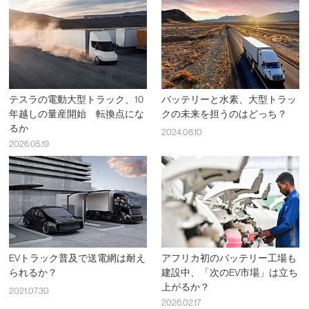
テスラの電動大型トラック、10
バッテリーと水素、大型トラッ
年越しの量産開始 転換点にな
クの未来を担うのはどっち？
るか
2024.08.10
2026.05.19
EVトラック普及で送電網は耐え
アフリカ初のバッテリー工場も
られるか？
建設中、「次のEV市場」は立ち
上がるか？
2021.07.30
2026.02.17