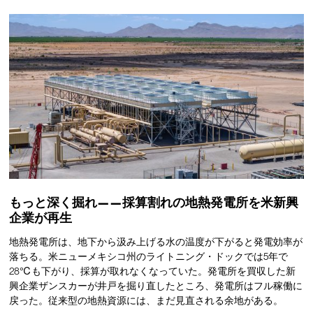
もっと深く掘れ——採算割れの地熱発電所を米新興
企業が再生
地熱発電所は、地下から汲み上げる水の温度が下がると発電効率が
落ちる。米ニューメキシコ州のライトニング・ドックでは5年で
28℃も下がり、採算が取れなくなっていた。発電所を買収した新
興企業ザンスカーが井戸を掘り直したところ、発電所はフル稼働に
戻った。従来型の地熱資源には、まだ見直される余地がある。