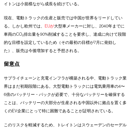
イトンは小規模ながら成長を続けている。
現在、電動トラックの生産と販売では中国が世界をリードしてい
る。しかし欧州では、
EUが
大型車メーカーに対し、2040年までに
車両のCO₂排出量を90%削減することを要求し、達成に向けて段階
的な目標を設定しているため（その最初の目標が7月に発効し
た）、販売は今後増加すると予想される。
留意点
サプライチェーンと充電インフラが構築される中、電動トラック業
界はまだ初期段階にある。大型電動トラックには電気乗用車の4〜
6倍のバッテリー・パックが必要で、十分なバッテリーを確保する
ことは、バッテリーの大部分が生産される中国以外に拠点を置く多
くのEV企業にとって特に困難であることが証明されている。
このリスクを軽減するため、トレイトンはスウェーデンのセーデル