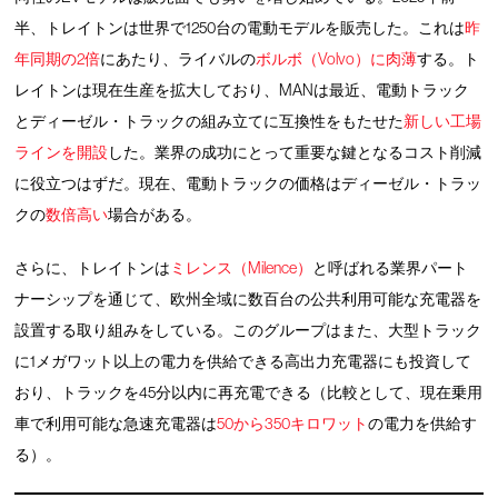
半、トレイトンは世界で1250台の電動モデルを販売した。これは
昨
年同期の2倍
にあたり、ライバルの
ボルボ（Volvo）に肉薄
する。ト
レイトンは現在生産を拡大しており、MANは最近、電動トラック
とディーゼル・トラックの組み立てに互換性をもたせた
新しい工場
ラインを開設
した。業界の成功にとって重要な鍵となるコスト削減
に役立つはずだ。現在、電動トラックの価格はディーゼル・トラッ
クの
数倍高い
場合がある。
さらに、トレイトンは
ミレンス（Milence）
と呼ばれる業界パート
ナーシップを通じて、欧州全域に数百台の公共利用可能な充電器を
設置する取り組みをしている。このグループはまた、大型トラック
に1メガワット以上の電力を供給できる高出力充電器にも投資して
おり、トラックを45分以内に再充電できる（比較として、現在乗用
車で利用可能な急速充電器は
50から350キロワット
の電力を供給す
る）。