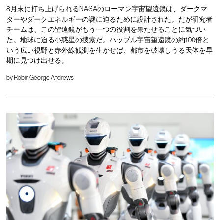
8月末に打ち上げられるNASAのローマン宇宙望遠鏡は、ダークマ
ターやダークエネルギーの謎に迫るために設計された。だが研究者
チームは、この望遠鏡がもう一つの役割を果たせることに気づい
た。地球に迫る小惑星の捜索だ。ハッブル宇宙望遠鏡の約100倍と
いう広い視野と赤外線観測を生かせば、都市を破壊しうる天体を早
期に見つけ出せる。
by
Robin George Andrews