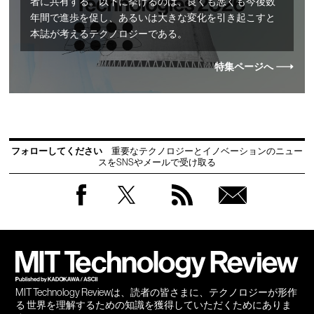
者に共有する。以下に挙げるのは、良くも悪くも今後数
年間で進歩を促し、あるいは大きな変化を引き起こすと
本誌が考えるテクノロジーである。
特集ページへ
フォローしてください
重要なテクノロジーとイノベーションのニュー
スをSNSやメールで受け取る
Facebook
Twitter
RSS
無料
会員
登録
MIT Technology Reviewは、読者の皆さまに、テクノロジーが形作
る 世界を理解するための知識を獲得していただくためにありま