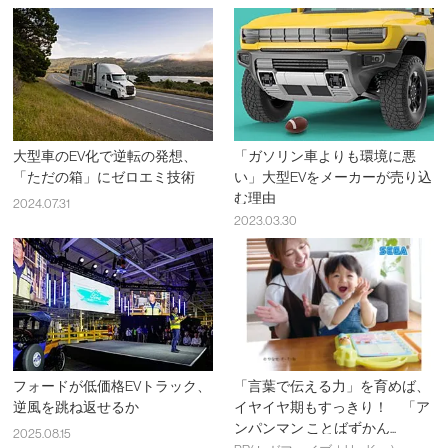
大型車のEV化で逆転の発想、
「ガソリン車よりも環境に悪
「ただの箱」にゼロエミ技術
い」大型EVをメーカーが売り込
む理由
2024.07.31
2023.03.30
フォードが低価格EVトラック、
「言葉で伝える力」を育めば、
逆風を跳ね返せるか
イヤイヤ期もすっきり！ 「ア
ンパンマン ことばずかん...
2025.08.15