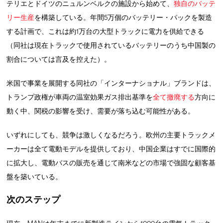
テリエとドイツのニュルンベルクの施設から始めて、
独自のバッテ
リー生産
を構築している。年間5万個のバッテリー・パックを製造
する計画で、これは約1万台の大型トラックに電力を供給できる
（同社は現在トラックで使用されているバッテリーのうち中国製の
割合については言及を控えた）。
米国で事業を展開する同社の「インターナショナル」ブランドは、
トランプ政権が車両の温室効果ガス排出基準を
全て撤廃する
方向に
動く中、関税の影響を受け、需要が落ち込む可能性がある。
いずれにしても、競争は激しくなるだろう。欧州の主要トラックメ
ーカーは全て電動モデルを提供しており、中国企業はすでに国際的
に拡大し、電動バスの販売を通じて南米などの市場で強固な顧客基
盤を築いている。
次のステップ