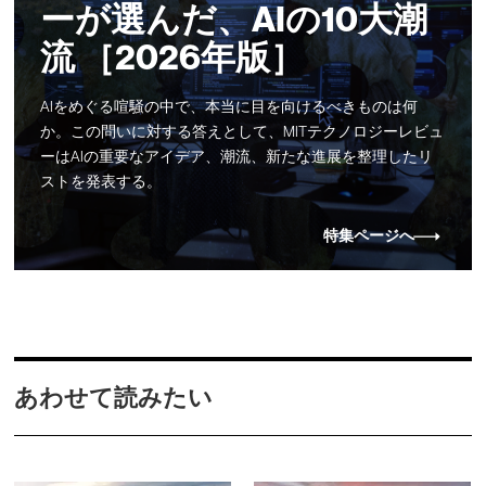
ーが選んだ、AIの10大潮
流 ［2026年版］
AIをめぐる喧騒の中で、本当に目を向けるべきものは何
か。この問いに対する答えとして、MITテクノロジーレビュ
ーはAIの重要なアイデア、潮流、新たな進展を整理したリ
ストを発表する。
特集ページへ
あわせて読みたい