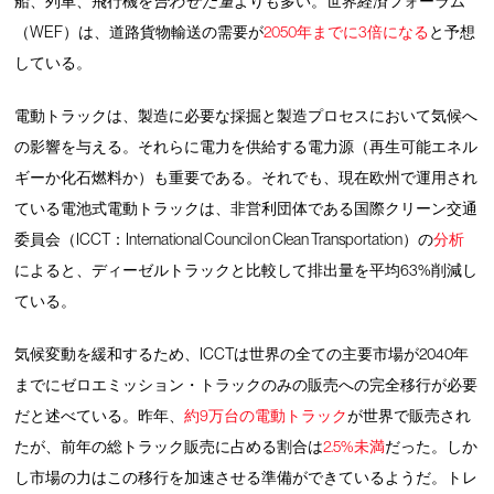
船、列車、飛行機を
合わせた量
よりも多い。世界経済フォーラム
（WEF）は、道路貨物輸送の需要が
2050年までに3倍になる
と予想
している。
電動トラックは、製造に必要な採掘と製造プロセスにおいて気候へ
の影響を与える。それらに電力を供給する電力源（再生可能エネル
ギーか化石燃料か）も重要である。それでも、現在欧州で運用され
ている電池式電動トラックは、非営利団体である国際クリーン交通
委員会（ICCT：International Council on Clean Transportation）の
分析
によると、ディーゼルトラックと比較して排出量を平均63%削減し
ている。
気候変動を緩和するため、ICCTは世界の全ての主要市場が2040年
までにゼロエミッション・トラックのみの販売への完全移行が必要
だと述べている。昨年、
約9万台の電動トラック
が世界で販売され
たが、前年の総トラック販売に占める割合は
2.5%未満
だった。しか
し市場の力はこの移行を加速させる準備ができているようだ。トレ