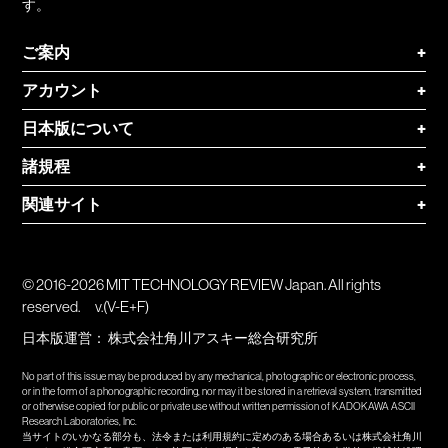
す。
ご案内
+
アカウント
+
日本版について
+
諸規程
+
関連サイト
+
© 2016-2026 MIT TECHNOLOGY REVIEW Japan. All rights
reserved.
v.(V-E+F)
日本版運営：
株式会社角川アスキー総合研究所
No part of this issue may be produced by any mechanical, photographic or electronic process,
or in the form of a phonographic recording, nor may it be stored in a retrieval system, transmitted
or otherwise copied for public or private use without written permission of KADOKAWA ASCII
Research Laboratories, Inc.
当サイトのいかなる部分も、法令または利用規約に定めのある場合あるいは株式会社角川