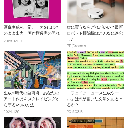
画像生成AI、元データをほぼそ
次に買うならどれがいい？最新
のまま出力 著作権侵害の恐れ
ロボット掃除機はこんなに進化
した
2023.02.09
PR(Dreame)
生成AI時代の自衛術、あなたの
「フェイクニュース生成ツー
アート作品をスクレイピングか
ル」はAIが書いた文章を見抜け
ら守る4つの方法
るか？
2024.11.26
2019.03.13