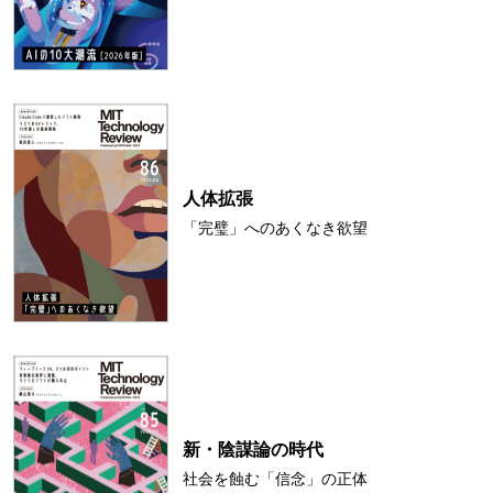
人体拡張
「完璧」へのあくなき欲望
新・陰謀論の時代
社会を蝕む「信念」の正体