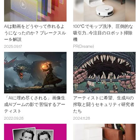
AIは動画をどうやって作れるよ
100℃でモップ洗浄、圧倒的な
うになったのか？ ブレークスル
吸引力…今注目のロボット掃除
ーを解説
機
2025.09.17
PR(Dreame)
「AIに埋め尽くされる」 画像生
アーティストに希望、生成AIの
成AIブームの影で 苦悩するアー
搾取と闘うセキュリティ研究者
ティスト
たち
2022.09.28
2024.11.28