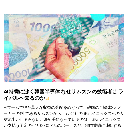
AI特需に沸く韓国半導体
なぜサムスンの技術者は
ラ
イバルへ去るのか
AIブームで得た莫大な収益の分配をめぐって、韓国の半導体2大メ
ーカーの1社であるサムスンから、もう1社のSKハイニックスへの人
材流出が止まらない。決め手になっているのは、SKハイニックス
が支払う予定の47万6000ドルのボーナスだ。部門業績に連動する