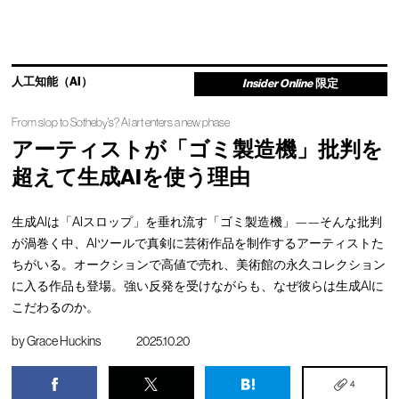
人工知能（AI）
Insider Online
限定
From slop to Sotheby's? AI art enters a new phase
アーティストが「ゴミ製造機」批判を
超えて生成AIを使う理由
生成AIは「AIスロップ」を垂れ流す「ゴミ製造機」——そんな批判
が渦巻く中、AIツールで真剣に芸術作品を制作するアーティストた
ちがいる。オークションで高値で売れ、美術館の永久コレクション
に入る作品も登場。強い反発を受けながらも、なぜ彼らは生成AIに
こだわるのか。
by
Grace Huckins
2025.10.20
4