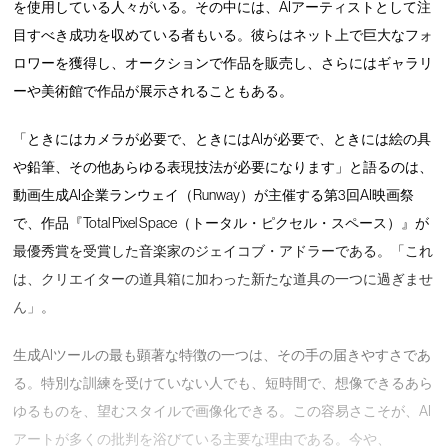
を使用している人々がいる。その中には、AIアーティストとして注
目すべき成功を収めている者もいる。彼らはネット上で巨大なフォ
ロワーを獲得し、オークションで作品を販売し、さらにはギャラリ
ーや美術館で作品が展示されることもある。
「ときにはカメラが必要で、ときにはAIが必要で、ときには絵の具
や鉛筆、その他あらゆる表現技法が必要になります」と語るのは、
動画生成AI企業ランウェイ（Runway）が主催する第3回AI映画祭
で、作品『Total Pixel Space（トータル・ピクセル・スペース）』が
最優秀賞を受賞した音楽家のジェイコブ・アドラーである。「これ
は、クリエイターの道具箱に加わった新たな道具の一つに過ぎませ
ん」。
生成AIツールの最も顕著な特徴の一つは、その手の届きやすさであ
る。特別な訓練を受けていない人でも、短時間で、想像できるあら
ゆるものを、望むスタイルで画像化できる。この容易さこそが、AI
アートが多くの批判を浴びている主要な理由である。今や、