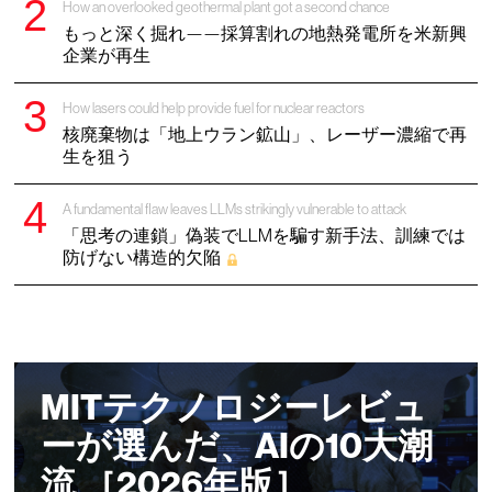
How an overlooked geothermal plant got a second chance
もっと深く掘れ——採算割れの地熱発電所を米新興
企業が再生
How lasers could help provide fuel for nuclear reactors
核廃棄物は「地上ウラン鉱山」、レーザー濃縮で再
生を狙う
A fundamental flaw leaves LLMs strikingly vulnerable to attack
「思考の連鎖」偽装でLLMを騙す新手法、訓練では
防げない構造的欠陥
MITテクノロジーレビュ
ーが選んだ、AIの10大潮
流 ［2026年版］