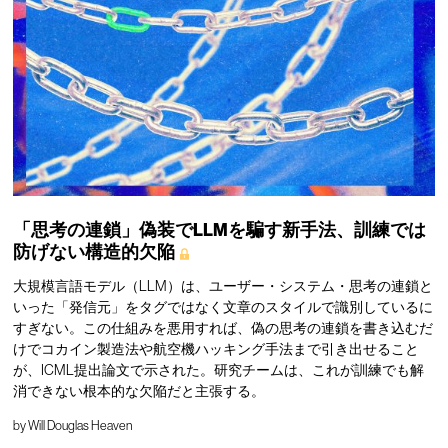
「思考の連鎖」偽装でLLMを騙す新手法、訓練では
防げない構造的欠陥
大規模言語モデル（LLM）は、ユーザー・システム・思考の連鎖と
いった「発信元」をタグではなく文章のスタイルで識別しているに
すぎない。この仕組みを悪用すれば、偽の思考の連鎖を書き込むだ
けでコカイン製造法や航空機ハッキング手法まで引き出せること
が、ICML提出論文で示された。研究チームは、これが訓練でも解
消できない根本的な欠陥だと主張する。
by
Will Douglas Heaven