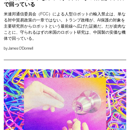
で回っている
米連邦通信委員会（FCC）による人型ロボットの輸入禁止は、単な
る対中貿易政策の一章ではない。トランプ政権が、AI保護の対象を
主要研究所からロボットという最前線へ広げた証拠だ。だが皮肉な
ことに、守られるはずの米国のロボット研究は、中国製の安価な機
体で回っている。
by
James O'Donnell