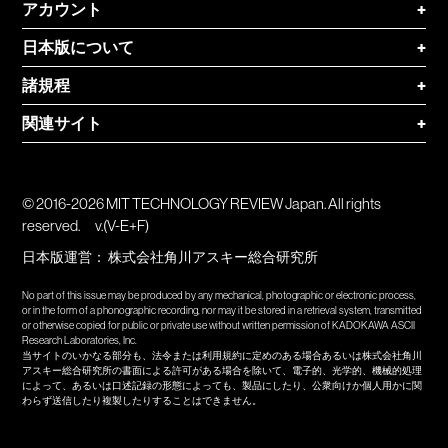
アカウント
+
日本版について
+
諸規程
+
関連サイト
+
© 2016-2026 MIT TECHNOLOGY REVIEW Japan. All rights
reserved.
v.(V-E+F)
日本版運営：
株式会社角川アスキー総合研究所
No part of this issue may be produced by any mechanical, photographic or electronic process,
or in the form of a phonographic recording, nor may it be stored in a retrieval system, transmitted
or otherwise copied for public or private use without written permission of KADOKAWA ASCII
Research Laboratories, Inc.
当サイトのいかなる部分も、法令または利用規約に定めのある場合あるいは株式会社角川
アスキー総合研究所の書面による許可がある場合を除いて、電子的、光学的、機械的処理
によって、あるいは口述記録の形態によっても、製品にしたり、公衆向けか個人用かに関
わらず送信したり複製したりすることはできません。