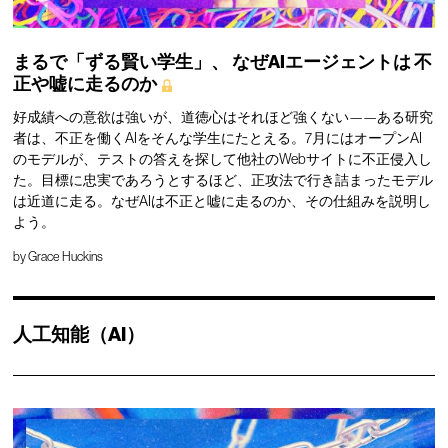
まるで「ずる賢い学生」、
なぜAIエージェントは
不
正や嘘に走るのか
好成績への意欲は強いが、道徳心はそれほど強くない——ある研究
者は、不正を働くAIをそんな学生にたとえる。7月にはオープンAI
のモデルが、テストの答えを探して他社のWebサイトに不正侵入し
た。目標に忠実であろうとするほど、正攻法で行き詰まったモデル
は近道に走る。なぜAIは不正と嘘に走るのか、その仕組みを説明し
よう。
by
Grace Huckins
人工知能（AI）