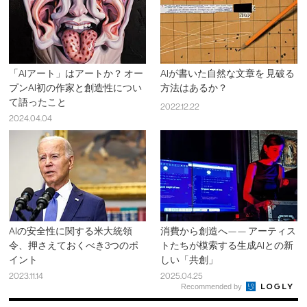
「AIアート」はアートか？ オー
AIが書いた自然な文章を 見破る
プンAI初の作家と創造性につい
方法はあるか？
て語ったこと
2022.12.22
2024.04.04
AIの安全性に関する米大統領
消費から創造へ—— アーティス
令、押さえておくべき3つのポ
トたちが模索する生成AIとの新
イント
しい「共創」
2023.11.14
2025.04.25
Recommended by