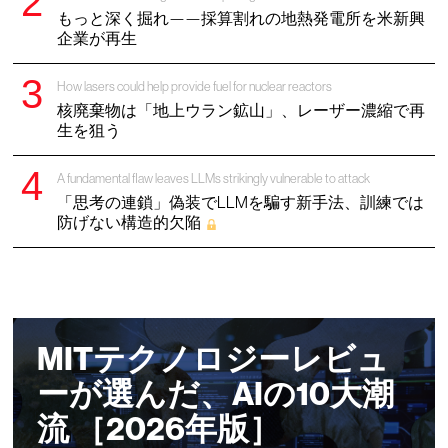
もっと深く掘れ——採算割れの地熱発電所を米新興
企業が再生
How lasers could help provide fuel for nuclear reactors
核廃棄物は「地上ウラン鉱山」、レーザー濃縮で再
生を狙う
A fundamental flaw leaves LLMs strikingly vulnerable to attack
「思考の連鎖」偽装でLLMを騙す新手法、訓練では
防げない構造的欠陥
MITテクノロジーレビュ
ーが選んだ、AIの10大潮
流 ［2026年版］