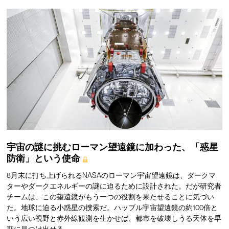
宇宙の謎に挑むローマン望遠鏡に加わった、「惑星
防衛」という使命
8月末に打ち上げられるNASAのローマン宇宙望遠鏡は、ダークマ
ターやダークエネルギーの謎に迫るために設計された。だが研究者
チームは、この望遠鏡がもう一つの役割を果たせることに気づい
た。地球に迫る小惑星の捜索だ。ハッブル宇宙望遠鏡の約100倍と
いう広い視野と赤外線観測を生かせば、都市を破壊しうる天体を早