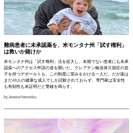
難病患者に未承認薬を、米モンタナ州「試す権利」
は救いか賭けか
米モンタナ州は「試す権利」法を拡大し、末期でない患者にも未承
認薬へのアクセス申請の道を開いた。クレアチン輸送体欠損症の息
子を持つデボールトも、この制度に望みをかける一人だ。だが薬は
まだ48人の健康な成人でしか試験されておらず、専門家は安全性
も有効性も未証明だと警鐘を鳴らす。
by
Jessica Hamzelou