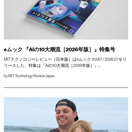
eムック 『AIの10大潮流［2026年版］』特集号
MITテクノロジーレビュー［日本版］はeムック Vol.87 / 2026.07をリ
リースした。特集は『AIの10大潮流［2026年版］』。
by
MIT Technology Review Japan