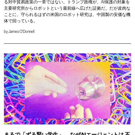
る対中貿易政策の一章ではない。トランプ政権が、AI保護の対象を
主要研究所からロボットという最前線へ広げた証拠だ。だが皮肉な
ことに、守られるはずの米国のロボット研究は、中国製の安価な機
体で回っている。
by
James O'Donnell
まるで「ずる賢い学生」、
なぜAIエージェントは
不