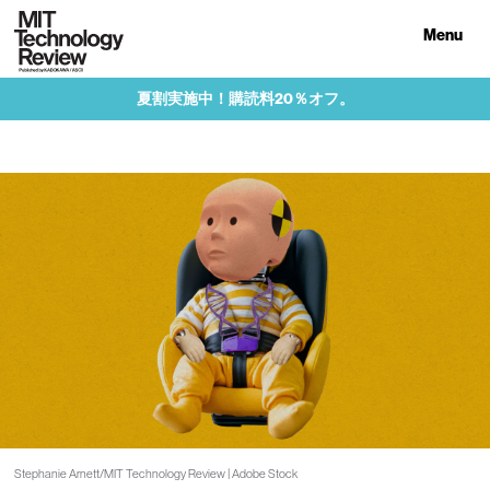
Menu
夏割実施中！購読料20％オフ。
Stephanie Arnett/MIT Technology Review | Adobe Stock