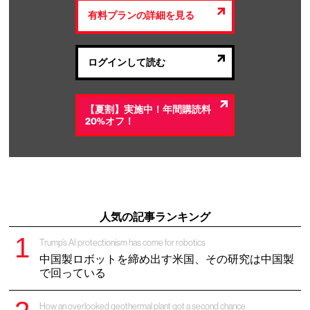
有料プランの詳細を見る
ログインして読む
【夏割】実施中！年間購読料
20%オフ！
人気の記事ランキング
Trump’s AI protectionism has come for robotics
中国製ロボットを締め出す米国、その研究は中国製
で回っている
How an overlooked geothermal plant got a second chance