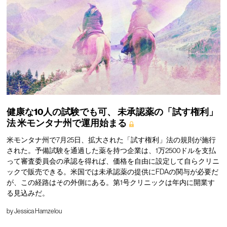
健康な10人の試験でも可、
未承認薬の「試す権利」
法
米モンタナ州で運用始まる
米モンタナ州で7月25日、拡大された「試す権利」法の規則が施行
された。予備試験を通過した薬を持つ企業は、1万2500ドルを支払
って審査委員会の承認を得れば、価格を自由に設定して自らクリニ
ックで販売できる。米国では未承認薬の提供にFDAの関与が必要だ
が、この経路はその外側にある。第1号クリニックは年内に開業す
る見込みだ。
by
Jessica Hamzelou