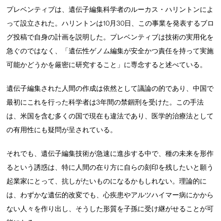
プレベンティブは、遺伝子編集科学者のルーカス・ハリントンによ
って設立された。ハリントンは10月30日、この事業を発表するブロ
グ投稿で自身の計画を説明した。プレベンティブは技術の実用化を
急ぐのではなく、「遺伝性ゲノム編集が安全かつ責任を持って実施
可能かどうかを厳密に研究すること」に専念すると述べている。
遺伝子編集された人間の作成は依然として議論の的であり、中国で
最初にこれを行った科学者は3年間の禁錮刑を受けた。この手法
は、米国を含む多くの国で現在も違法であり、医学的治療法として
の有用性にも疑問が呈されている。
それでも、遺伝子編集技術が急速に進歩する中で、種の未来を形作
るという誘惑は、特に人間の在り方に自らの刻印を残したいと願う
起業家にとって、抗しがたいものになるかもしれない。理論的に
は、わずかな遺伝的改変でも、心疾患やアルツハイマー病にかから
ない人々を作り出し、そうした形質を子孫に受け継がせることが可