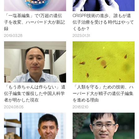
「一塩基編集」で1万超の遺伝
CRISPR技術の進歩、 誰もが遺
子を改変、ハーバード大が新記
伝子治療を受ける 時代はやって
録
くるか？
2019.03.28
2023.01.31
「もう赤ちゃんは作らない」 遺
「人類を守る」ための技術、ハ
伝子編集で服役した中国人科学
ーバード大が精子の遺伝子編集
者が明かした現在
を進める理由
2024.08.05
2018.12.10