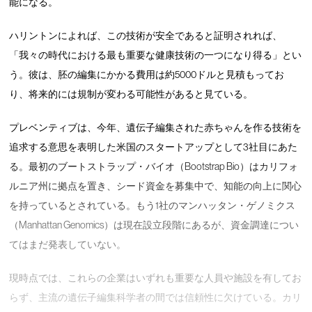
能になる。
ハリントンによれば、この技術が安全であると証明されれば、
「我々の時代における最も重要な健康技術の一つになり得る」とい
う。彼は、胚の編集にかかる費用は約5000ドルと見積もってお
り、将来的には規制が変わる可能性があると見ている。
プレベンティブは、今年、遺伝子編集された赤ちゃんを作る技術を
追求する意思を表明した米国のスタートアップとして3社目にあた
る。最初のブートストラップ・バイオ（Bootstrap Bio）はカリフォ
ルニア州に拠点を置き、シード資金を募集中で、知能の向上に関心
を持っているとされている。もう1社のマンハッタン・ゲノミクス
（Manhattan Genomics）は現在設立段階にあるが、資金調達につい
てはまだ発表していない。
現時点では、これらの企業はいずれも重要な人員や施設を有してお
らず、主流の遺伝子編集科学者の間では信頼性に欠けている。カリ