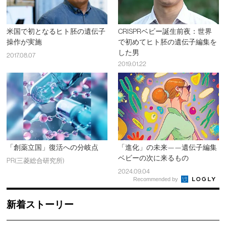
米国で初となるヒト胚の遺伝子
CRISPRベビー誕生前夜：世界
操作が実施
で初めてヒト胚の遺伝子編集を
した男
2017.08.07
2019.01.22
「創薬立国」復活への分岐点
「進化」の未来——遺伝子編集
ベビーの次に来るもの
PR(三菱総合研究所)
2024.09.04
Recommended by
新着ストーリー