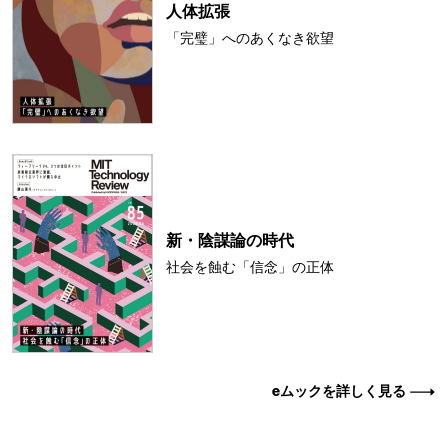
人体拡張
「完璧」へのあくなき欲望
新・陰謀論の時代
社会を蝕む「信念」の正体
eムックを詳しく見る