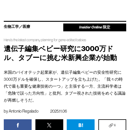
生物工学／医療
Insider Online
限定
Here’s the latest company planning for gene-edited babies
遺伝子編集ベビー研究に3000万ド
ル、タブーに挑む米新興企業が始動
米国のバイオテック起業家が、遺伝子編集ベビーの安全性研究に
3000万ドルを確保し、スタートアップを立ち上げた。「我々の時
代で最も重要な健康技術の一つ」と主張する一方、主流科学者は
「危険で誤った方向性」と批判。タブー視された技術をめぐる議論
が再燃しそうだ。
by
Antonio Regalado
2025.11.06
6