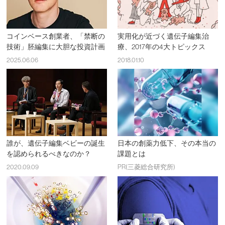
コインベース創業者、「禁断の
実用化が近づく遺伝子編集治
技術」胚編集に大胆な投資計画
療、2017年の4大トピックス
2025.06.06
2018.01.10
誰が、遺伝子編集ベビーの誕生
日本の創薬力低下、その本当の
を認められるべきなのか？
課題とは
2020.09.09
PR(三菱総合研究所)