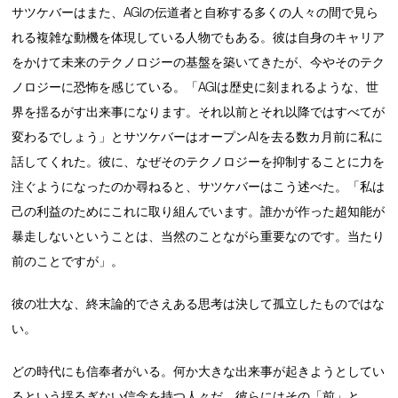
サツケバーはまた、AGIの伝道者と自称する多くの人々の間で見ら
れる複雑な動機を体現している人物でもある。彼は自身のキャリア
をかけて未来のテクノロジーの基盤を築いてきたが、今やそのテク
ノロジーに恐怖を感じている。「AGIは歴史に刻まれるような、世
界を揺るがす出来事になります。それ以前とそれ以降ではすべてが
変わるでしょう」とサツケバーはオープンAIを去る数カ月前に私に
話してくれた。彼に、なぜそのテクノロジーを抑制することに力を
注ぐようになったのか尋ねると、サツケバーはこう述べた。「私は
己の利益のためにこれに取り組んでいます。誰かが作った超知能が
暴走しないということは、当然のことながら重要なのです。当たり
前のことですが」。
彼の壮大な、終末論的でさえある思考は決して孤立したものではな
い。
どの時代にも信奉者がいる。何か大きな出来事が起きようとしてい
るという揺るぎない信念を持つ人々だ。彼らにはその「前」と