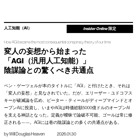
人工知能（AI）
Insider Online
限定
How AGI became the most consequential conspiracy theory of our time
変人の妄想から始まった
「AGI（汎用人工知能）」
陰謀論との驚くべき共通点
ベン・ゲーツェルが本のタイトルに「AGI」と付けたとき、それは
「変人の妄想」と見なされていた。だが、エリーザー・ユドコフス
キーが破滅論を広め、ピーター・ティールがディープマインドとオ
ープンAIに投資し、いまやAGIは時価総額5000億ドルのオープンAI
を支える神話となった。定義が曖昧で論破不可能、ゴールは常に修
正される——。AGIには巷の陰謀論との多くの共通点がある。
by
Will Douglas Heaven
2026.01.30