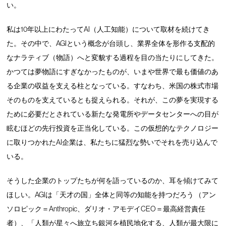
い。
私は10年以上にわたってAI（人工知能）について取材を続けてき
た。その中で、AGIという概念が台頭し、業界全体を形作る支配的
なナラティブ（物語）へと変貌する過程を目の当たりにしてきた。
かつては夢物語にすぎなかったものが、いまや世界で最も価値のあ
る企業の収益を支える柱となっている。すなわち、米国の株式市場
そのものを支えているとも捉えられる。それが、この夢を実現する
ために必要だとされている新たな発電所やデータセンターへの目が
眩むほどの先行投資を正当化している。この仮想的なテクノロジー
に取りつかれたAI企業は、私たちに猛烈な勢いでそれを売り込んで
いる。
そうした企業のトップたちが何を語っているのか、耳を傾けてみて
ほしい。AGIは「天才の国」全体と同等の知能を持つだろう （アン
ソロピック＝Anthropic、ダリオ・アモデイCEO＝最高経営責任
者）、「人類が星々へ旅立ち銀河を植民地化する、人類が最大限に