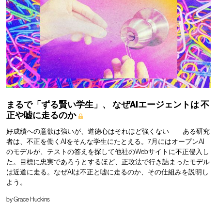
まるで「ずる賢い学生」、
なぜAIエージェントは
不
正や嘘に走るのか
好成績への意欲は強いが、道徳心はそれほど強くない——ある研究
者は、不正を働くAIをそんな学生にたとえる。7月にはオープンAI
のモデルが、テストの答えを探して他社のWebサイトに不正侵入し
た。目標に忠実であろうとするほど、正攻法で行き詰まったモデル
は近道に走る。なぜAIは不正と嘘に走るのか、その仕組みを説明し
よう。
by
Grace Huckins