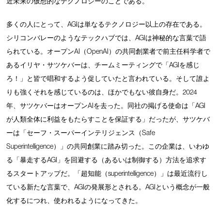
近未来の仮想的なテクノロジーのことである。
多くの人にとって、AGIは単なるテクノロジー以上の存在である。
シリコンバレーのようなテックハブでは、AGIは神秘的な言葉で語
られている。オープンAI（OpenAI）の共同創業者で前主任科学者で
あるイリヤ・サツケバーは、チームミーティングで「AGIを感じ
ろ！」と皆で唱和するよう促していたと言われている。そして誰よ
りも強くそれを感じているのは、ほかでもない彼自身だ。2024
年、サツケバーはオープンAIを去った。同社の掲げる使命は「AGI
が人類全体に利益をもたらすことを保証する」だったが、サツケバ
ーは「セーフ・スーパーインテリジェンス（Safe
Superintelligence）」の共同創業に踏み切った。この企業は、いわゆ
る「暴走するAGI」を回避する（あるいは制御する）方法を追求す
るスタートアップだ。「超知能（superintelligence）」は最近流行し
ている新たな言葉で、AGIの発展形とされる。AGIという概念が一般
化するにつれ、使われるようになってきた。