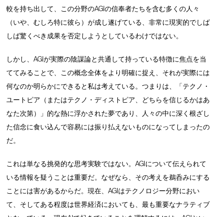
較を持ち出して、この分野のAGIの信奉者たちを含む多くの人々
（いや、むしろ特に彼ら）が成し遂げている、非常に現実的でしば
しば驚くべき成果を否定しようとしているわけではない。
しかし、AGIが実際の陰謀論と共通して持っている特徴に焦点を当
ててみることで、この概念全体をより明確に捉え、それが実際には
何なのか明らかにできると私は考えている。つまりは、「テクノ・
ユートピア（またはテクノ・ディストピア、どちらを信じるかはあ
なた次第）」的な熱に浮かされた夢であり、人々の中に深く根ざし
た信念に食い込んで容易には振り払えないものになってしまったの
だ。
これは単なる挑発的な思考実験ではない。AGIについて伝えられて
いる情報を疑うことは重要だ。なぜなら、その考えを鵜呑みにする
ことには害があるからだ。現在、AGIはテクノロジー分野におい
て、そしてある程度は世界経済においても、最も重要なナラティブ