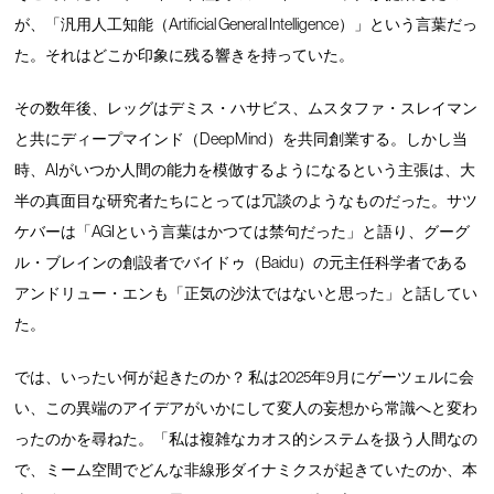
が、「汎用人工知能（Artificial General Intelligence）」という言葉だっ
た。それはどこか印象に残る響きを持っていた。
その数年後、レッグはデミス・ハサビス、ムスタファ・スレイマン
と共にディープマインド（DeepMind）を共同創業する。しかし当
時、AIがいつか人間の能力を模倣するようになるという主張は、大
半の真面目な研究者たちにとっては冗談のようなものだった。サツ
ケバーは「AGIという言葉はかつては禁句だった」と語り、グーグ
ル・ブレインの創設者でバイドゥ（Baidu）の元主任科学者である
アンドリュー・エンも「正気の沙汰ではないと思った」と話してい
た。
では、いったい何が起きたのか？ 私は2025年9月にゲーツェルに会
い、この異端のアイデアがいかにして変人の妄想から常識へと変わ
ったのかを尋ねた。「私は複雑なカオス的システムを扱う人間なの
で、ミーム空間でどんな非線形ダイナミクスが起きていたのか、本