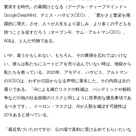
繁栄する時代」の幕開けとなる（グーグル・ディープマインド＝
Google DeepMind、デミス・ハサビスCEO）、「豊かさと繁栄を飛
躍的に増大」させ、人々が人生をより楽しみ、より多くの子どもを
持つことを促すだろう（オープンAI、サム・アルトマンCEO）。
AGIは、とんだ代物である。
いや、違うかもしれない。もちろん、その裏側を忘れてはいけな
い。彼らは私たちにユートピアを売り込んでいない時は、地獄から
私たちを救っている。2023年、アモデイ、ハサビス、アルトマン
の3CEOは、わずか22語からなる声明に署名した。その内容は次の
通りである。「AIによる滅亡リスクの軽減は、パンデミックや核戦
争などの他の社会規模のリスクと同じように世界的な優先事項であ
るべきです」。イーロン・マスクは、AIが人類を滅ぼす可能性は
20％あると述べている。
「最近気づいたのですが、公の場で真剣に受け止めてもらいたいな