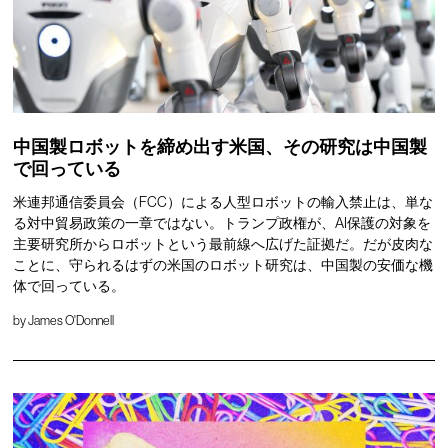
中国製ロボットを締め出す米国、その研究は中国製
で回っている
米連邦通信委員会（FCC）による人型ロボットの輸入禁止は、単な
る対中貿易政策の一章ではない。トランプ政権が、AI保護の対象を
主要研究所からロボットという最前線へ広げた証拠だ。だが皮肉な
ことに、守られるはずの米国のロボット研究は、中国製の安価な機
体で回っている。
by
James O'Donnell