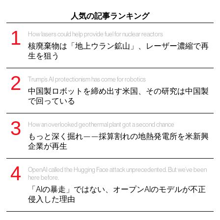
人気の記事ランキング
How lasers could help provide fuel for nuclear reactors
核廃棄物は「地上ウラン鉱山」、レーザー濃縮で再
生を狙う
Trump’s AI protectionism has come for robotics
中国製ロボットを締め出す米国、その研究は中国製
で回っている
How an overlooked geothermal plant got a second chance
もっと深く掘れ——採算割れの地熱発電所を米新興
企業が再生
OpenAI called the Hugging Face attack unprecedented. But we’ve been
here before.
「AIの暴走」ではない、オープンAIのモデルが不正
侵入した理由