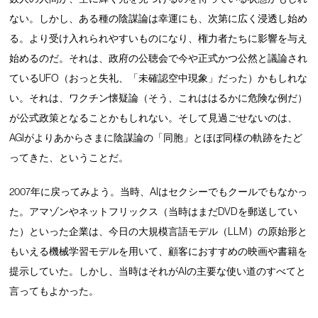
ない。しかし、ある種の陰謀論は幸運にも、次第に広く浸透し始め
る。より受け入れられやすいものになり、権力者たちに影響を与え
始めるのだ。それは、政府の公聴会で今や正式かつ公然と議論され
ているUFO（おっと失礼、「未確認空中現象」だった）かもしれな
い。それは、ワクチン懐疑論（そう、これははるかに危険な例だ）
が公式政策となることかもしれない。そして見過ごせないのは、
AGIがよりあからさまに陰謀論の「同胞」とほぼ同様の軌跡をたど
ってきた、ということだ。
2007年に戻ってみよう。当時、AIはセクシーでもクールでもなかっ
た。アマゾンやネットフリックス（当時はまだDVDを郵送してい
た）といった企業は、今日の大規模言語モデル（LLM）の原始形と
もいえる機械学習モデルを用いて、顧客におすすめの映画や書籍を
提示していた。しかし、当時はそれがAIの主要な使い道のすべてと
言ってもよかった。