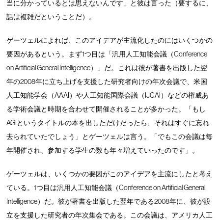
当に分かっているとは思えないんです」と彼は言った（要するに、
話は複雑だということだ）。
ゲーツェルによれば、このアイデアが主流化したのにはいくつかの
要因があるという。まず1つ目は「汎用人工知能会議（Conference
on Artificial General Intelligence）」だ。これは彼が著書を出版した翌
年の2008年に立ち上げを支援した研究者向けの年次会議で、米国
人工知能学会（AAAI）や人工知能国際会議（IJCAI）などの権威あ
る学術会議と時期を合わせて開催されることが多かった。「もし
AGIというタイトルの本を出しただけだったら、それはすぐに忘れ
去られていたでしょう」とゲーツェルは言う。「でもこの会議は毎
年開催され、参加する学生の数も年々増えていったのです」。
ゲーツェルは、いくつかの要因がこのアイデアを主流にしたと考え
ている。1つ目は汎用人工知能会議（Conference on Artificial General
Intelligence）だ。彼が著書を出版した翌年である2008年に、彼が設
立を支援した研究者の年次集会である。この会議は、アメリカ人工