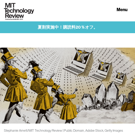
Menu
夏割実施中！購読料20％オフ。
Stephanie Arnett/MIT Technology Review | Public Domain, Adobe Stock, Getty Images