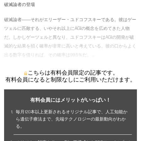
破滅論者の登場
破滅論者――それがエリーザー・ユドコフスキーである。彼はゲー
ツェルに匹敵する、いやそれ以上にAGIの概念を広めてきた人物
だ。しかしゲーツェルと異なり、ユドコフスキーはAGIの開発が破
滅的な結果を招く確率が非常に高いと考えている。彼の口からよく
出る数字を借りれば、その確率は99.5％だ。 …
こちらは有料会員限定の記事です。
有料会員になると制限なしにご利用いただけます。
有料会員にはメリットがいっぱい！
毎月120本以上更新されるオリジナル記事で、人工知能か
ら遺伝子療法まで、先端テクノロジーの最新動向がわか
る。