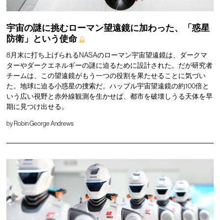
宇宙の謎に挑むローマン望遠鏡に加わった、「惑星
防衛」という使命
8月末に打ち上げられるNASAのローマン宇宙望遠鏡は、ダークマ
ターやダークエネルギーの謎に迫るために設計された。だが研究者
チームは、この望遠鏡がもう一つの役割を果たせることに気づい
た。地球に迫る小惑星の捜索だ。ハッブル宇宙望遠鏡の約100倍と
いう広い視野と赤外線観測を生かせば、都市を破壊しうる天体を早
期に見つけ出せる。
by
Robin George Andrews