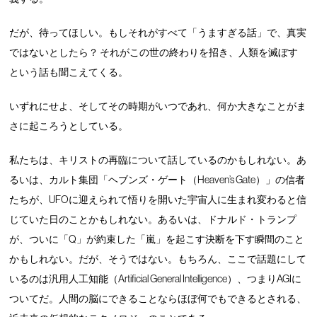
だが、待ってほしい。もしそれがすべて「うますぎる話」で、真実
ではないとしたら？ それがこの世の終わりを招き、人類を滅ぼす
という話も聞こえてくる。
いずれにせよ、そしてその時期がいつであれ、何か大きなことがま
さに起ころうとしている。
私たちは、キリストの再臨について話しているのかもしれない。あ
るいは、カルト集団「ヘブンズ・ゲート（Heaven’s Gate）」の信者
たちが、UFOに迎えられて悟りを開いた宇宙人に生まれ変わると信
じていた日のことかもしれない。あるいは、ドナルド・トランプ
が、ついに「Q」が約束した「嵐」を起こす決断を下す瞬間のこと
かもしれない。だが、そうではない。もちろん、ここで話題にして
いるのは汎用人工知能（Artificial General Intelligence）、つまりAGIに
ついてだ。人間の脳にできることならほぼ何でもできるとされる、