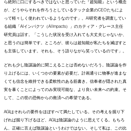
ら絶対に口にするべきではないと思っていた『超知能』という概念
が、どうやらそれを作ろうとしているテック企業のCEOたちによ
って軽々しく使われているようなのです」。AI研究者を調査してい
る組織「AIインパクツ（AI Impacts）」のカティア・グレース主任
研究員は話す。「こうした状況を受け入れても大丈夫じゃないか、
と思うのは簡単です。ところが、彼らは超知能が私たちを滅ぼすと
も主張しています。それも、そう語りながら笑っているのです」。
どれも少し陰謀論的に聞こえることは否めないだろう。陰謀論を作
り上げるには、いくつかの要素が必要だ。計画通りに物事が進まな
くても信念を維持できる柔軟性のある筋書き。信奉者が隠された真
実を暴くことによってのみ実現可能な、より良い未来への約束。そ
して、この世の恐怖からの救済への希望である。
AGIはそれらの要件をほぼすべて満たしている。その考えを掘り下
げれば掘り下げるほど、AGIは陰謀論のように思えてくる。もちろ
ん、正確に言えば陰謀論というわけではない。そして私は、この比