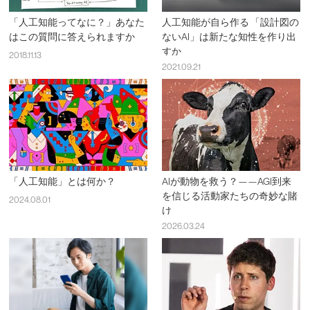
「人工知能ってなに？」あなた
人工知能が自ら作る 「設計図の
はこの質問に答えられますか
ないAI」は新たな知性を作り出
すか
2018.11.13
2021.09.21
「人工知能」とは何か？
AIが動物を救う？——AGI到来
を信じる活動家たちの奇妙な賭
2024.08.01
け
2026.03.24