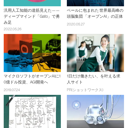
汎用人工知能の道筋見えた——
ベールに包まれた 世界最高峰の
ディープマインド「Gato」で勇
頭脳集団 「オープンAI」の正体
み足
2020.05.27
2022.05.26
マイクロソフトがオープンAIに1
1日だけ働きたい、を叶える求
0億ドル投資、AGI開発へ
人サイト
2019.07.24
PR(ショットワークス)