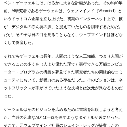
ベン・ゲーツェルには、はるかに大きな計画があった。その約10年
前、AI研究者であるゲーツェルは、ウェブマインド（Webmind）と
いうドットコム企業を立ち上げた。初期のインターネット上で、彼
が「デジタルの赤ん坊の脳」と捉えていたものを訓練するためだ。
だが、その子は日の目を見ることもなく、ウェブマインドはほどな
くして倒産した。
それでもゲーツェルは長年、人間のような人工知能、つまり人間が
できることの多くを（人より優れた形で）実行できる万能コンピュ
ーター・プログラムの構築を夢見てきた研究者たちの周縁的なコミ
ュニティにおいて、影響力のある存在だった。そのビジョンは、ネ
ットフリックスが手がけていたような技術とは次元が異なるものだ
った。
ゲーツェルはそのビジョンを広めるために書籍を出版しようと考え
た。当時の凡庸なAIとは一線を画すようなタイトルが必要だった。
そこで、元ウェブマインド社員のシェイン・レッグが提案したの