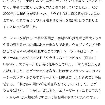
ことでした。（中略）2010年にディープマインドを設立したときで
すら、学会では驚くほど多くの人が鼻で笑っていました」。だが
2020年には風向きが変わった。「今でもAGIに違和感を持つ人はい
ますが、それでもようやく冷遇される時代を抜け出しつつありま
す」とレッグは話した。
ゲーツェルが挙げる3つ目の要因は、初期のAGI推進者と巨大テック
企業の有力者たちの間にあった重なりである。ウェブマインドを閉
鎖してからAGIの本を出版するまでの間、ゲーツェルはピーター・
ティールのヘッジファンド「クラリウム・キャピタル（Clarium
Capital）」でティールとともに仕事をしていた。「私たちはたくさ
ん話しました」とゲーツェルは言う。彼はサンフランシスコのフォ
ーシーズンズ・ホテルでティールと一日中過ごしたときのことを回
想する。「私は彼の頭にAGIを叩き込もうとしていました」とゲー
ツェルは話す。「しかし、彼はまた、エリーザー（・ユドコフスキ
ー）からAGIが人類を滅ぼすという話も聞かされていたのです」。