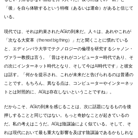
「後」を自ら体験するという特権（あるいは運命）があると信じて
いる。
現代では、それは約束されたAGIの到来だ。人々は、あれやこれが
「次なる大変革（the next big thing）」だと聞くことに慣れている
と、エディンバラ大学でテクノロジーの倫理を研究するシャノン・
ヴァラー教授は言う。「昔はそれがコンピューター時代であり、そ
の次にインターネット時代となり、そして今はAI時代です」と彼女
は話す。「何かを提示され、これが未来だと告げられるのは普通の
ことです。もちろん、異なる点は、コンピューターやインターネッ
トとは対照的に、AGIは存在しないということですね」。
だからこそ、AGIの到来を感じることは、次に話題になるものを後
押しすることと同じではない。もっと奇妙なことが起きているの
だ。私の考えはこうだ。AGIは陰謀論によく似ている。そして、そ
れは現代において最も重大な影響を及ぼす陰謀論であるかもしれな