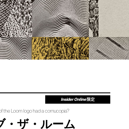
Insider Online
限定
 of the Loom logo had a cornucopia?
ブ・ザ・ルーム