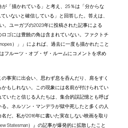
角が「描かれている」と考え、25％は「分からな
れていないと確信している」と回答した。答えは、
い。ユーガブの2023年に投稿された記事による
のロゴには豊饒の角は含まれていない。ファクトチ
nopes）」」によれば、過去に一度も描かれたこと
ーはフルーツ・オブ・ザ・ルームにコメントを求め
この事実に出会い、思わず息を呑んだり、肩をすく
るかもしれない。この現象には名前が付けられてい
れていたと信じる人たちは、集合的誤記憶とも呼ば
いる。ネルソン・マンデラが獄中死したと多くの人
名だ。私が2016年に書いた実在しない映画を取り
 Statesman）』の記事が爆発的に拡散したこと