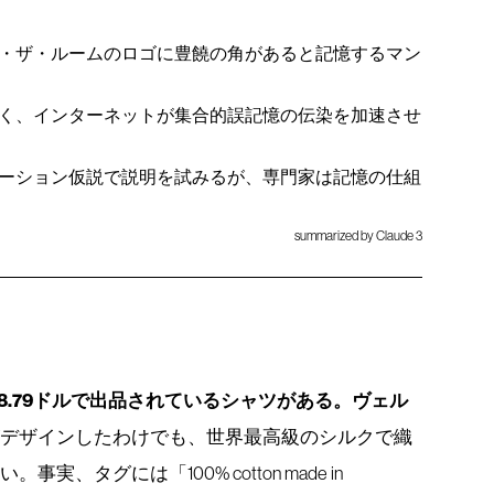
ブ・ザ・ルームのロゴに豊饒の角があると記憶するマン
く、インターネットが集合的誤記憶の伝染を加速させ
ーション仮説で説明を試みるが、専門家は記憶の仕組
summarized by Claude 3
128.79ドルで出品されているシャツがある。ヴェル
がデザインしたわけでも、世界最高級のシルクで織
実、タグには「100% cotton made in