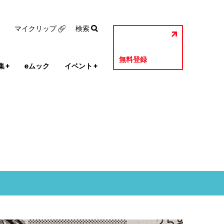
マイクリップ
検索
無料登録
集
+
eムック
イベント
+