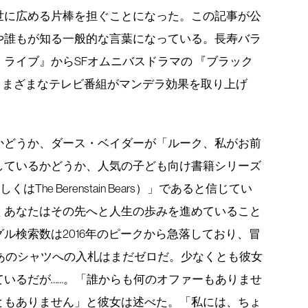
世に広める片棒を担ぐことになった。この記事が公
や誰もが知る一般的な言葉になっている。長寿バラ
ライブ』からSFオムニバスドラマの 『ブラック
さまざまなテレビ番組がマンデラ効果を取り上げ
かどうか、ダース・ベイダーが「ルーク、私がお前
しているかどうか、人気の子ども向け書籍シリーズ
（正しくはThe Berenstain Bears）」であると信じてい
くあなたはその先へと人生の歩みを進めていること
ル検索数は2016年のピークから急落しており、冒
たあのシャツへの入札はまだゼロだ。少なくとも彼女
いるだが……。「誰からも何のオファーもありませ
ともありません」と彼女は述べた。「私には、ちょ