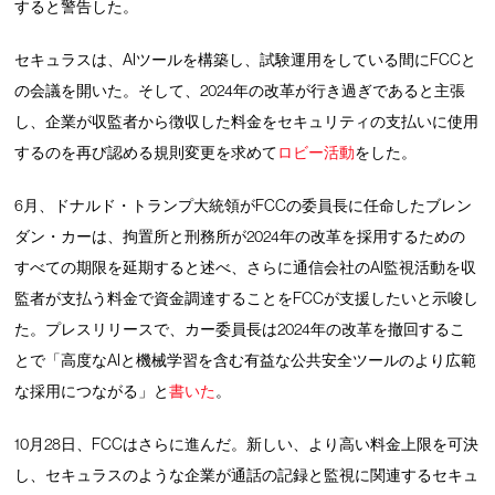
すると警告した。
セキュラスは、AIツールを構築し、試験運用をしている間にFCCと
の会議を開いた。そして、2024年の改革が行き過ぎであると主張
し、企業が収監者から徴収した料金をセキュリティの支払いに使用
するのを再び認める規則変更を求めて
ロビー活動
をした。
6月、ドナルド・トランプ大統領がFCCの委員長に任命したブレン
ダン・カーは、拘置所と刑務所が2024年の改革を採用するための
すべての期限を延期すると述べ、さらに通信会社のAI監視活動を収
監者が支払う料金で資金調達することをFCCが支援したいと示唆し
た。プレスリリースで、カー委員長は2024年の改革を撤回するこ
とで「高度なAIと機械学習を含む有益な公共安全ツールのより広範
な採用につながる」と
書いた
。
10月28日、FCCはさらに進んだ。新しい、より高い料金上限を可決
し、セキュラスのような企業が通話の記録と監視に関連するセキュ