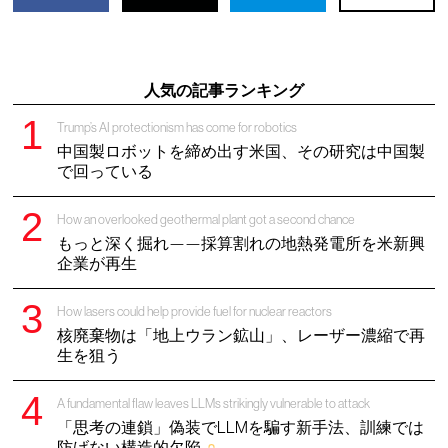
人気の記事ランキング
Trump’s AI protectionism has come for robotics
中国製ロボットを締め出す米国、その研究は中国製
で回っている
How an overlooked geothermal plant got a second chance
もっと深く掘れ——採算割れの地熱発電所を米新興
企業が再生
How lasers could help provide fuel for nuclear reactors
核廃棄物は「地上ウラン鉱山」、レーザー濃縮で再
生を狙う
A fundamental flaw leaves LLMs strikingly vulnerable to attack
「思考の連鎖」偽装でLLMを騙す新手法、訓練では
防げない構造的欠陥