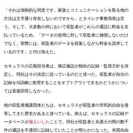
「それは強制的な同意です。家族とコミュニケーションを取る他の
方法は文字通り存在しないのですから」とタイレク事務局長は言
う。そして、大多数の州において収監者がこれらの通話に料金を支
払っているため、「データの使用に対して収監者に補償しないだけ
でなく、実際には、収監者のデータを収集しながら料金を請求して
いるのです」と付け加えた。
セキュラスの広報担当者は、矯正施設が独自の記録・監視方針を決
定し、同社はその決定に従っているのだと述べた。収監者が自分の
記録をAI訓練に使用することをオプトアウトできるかどうかについ
ては直接回答しなかった。
他の収監者擁護団体たちは、セキュラスが収監者の市民的自由を侵
害してきた歴史があると述べている。例えば、セキュラスの記録デ
ータベースが
漏えいした
ことで、同社が収監者と弁護士の間の数千
件の通話を不適切に記録していたことが明らかになった。米国自由