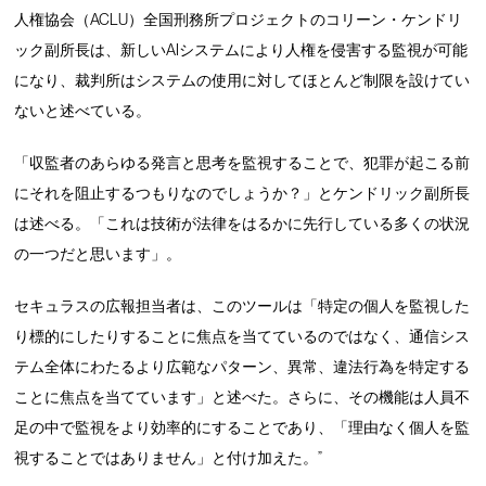
人権協会（ACLU）全国刑務所プロジェクトのコリーン・ケンドリ
ック副所長は、新しいAIシステムにより人権を侵害する監視が可能
になり、裁判所はシステムの使用に対してほとんど制限を設けてい
ないと述べている。
「収監者のあらゆる発言と思考を監視することで、犯罪が起こる前
にそれを阻止するつもりなのでしょうか？」とケンドリック副所長
は述べる。「これは技術が法律をはるかに先行している多くの状況
の一つだと思います」。
セキュラスの広報担当者は、このツールは「特定の個人を監視した
り標的にしたりすることに焦点を当てているのではなく、通信シス
テム全体にわたるより広範なパターン、異常、違法行為を特定する
ことに焦点を当てています」と述べた。さらに、その機能は人員不
足の中で監視をより効率的にすることであり、「理由なく個人を監
視することではありません」と付け加えた。”