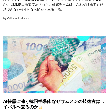
が、ICML提出論文で示された。研究チームは、これが訓練でも解
消できない根本的な欠陥だと主張する。
by
Will Douglas Heaven
AI特需に沸く韓国半導体
なぜサムスンの技術者は
ラ
イバルへ去るのか