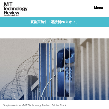
Menu
夏割実施中！購読料20％オフ。
Stephanie Arnett/MIT Technology Review | Adobe Stock