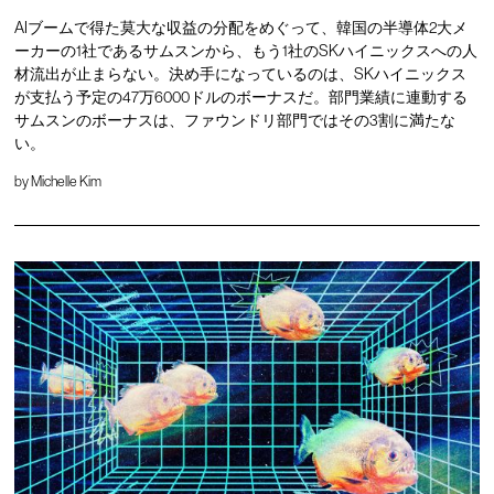
AIブームで得た莫大な収益の分配をめぐって、韓国の半導体2大メ
ーカーの1社であるサムスンから、もう1社のSKハイニックスへの人
材流出が止まらない。決め手になっているのは、SKハイニックス
が支払う予定の47万6000ドルのボーナスだ。部門業績に連動する
サムスンのボーナスは、ファウンドリ部門ではその3割に満たな
い。
by
Michelle Kim