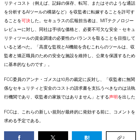
リティコスト（例えば、記録の保存、転写、またはそのような通話
を分析するAIツールの構築など）を収監者に転嫁することを許可す
ることを
可決
した。セキュラスの広報担当者は、MITテクノロジー
レビューに対し、同社は手頃な価格と、必要不可欠な安全・セキュ
リティツールの資金調達の必要性のバランスを取ることを目指して
いると述べた。「高度な監視とAI機能を含むこれらのツールは、収
監者と矯正職員のための安全な施設を維持し、公衆を保護するため
に基本的なものです」。
FCC委員のアンナ・ゴメスは10月の裁定に反対し、「収監者に無関
係なセキュリティと安全のコストの請求書を支払うべきなのは法執
行機関であり、収監者の家族ではありません」とする
声明
を出した
FCCは、これらの新しい規則が最終的に発効する前に、コメントを
求める予定である。
2