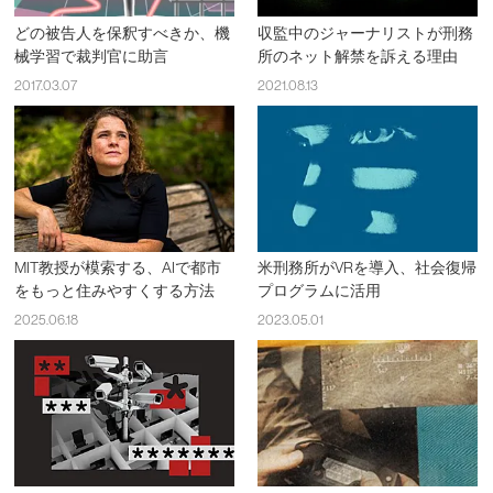
どの被告人を保釈すべきか、機
収監中のジャーナリストが刑務
械学習で裁判官に助言
所のネット解禁を訴える理由
2017.03.07
2021.08.13
MIT教授が模索する、AIで都市
米刑務所がVRを導入、社会復帰
をもっと住みやすくする方法
プログラムに活用
2025.06.18
2023.05.01