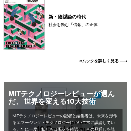
新・陰謀論の時代
社会を蝕む「信念」の正体
eムックを詳しく見る
MITテクノロジーレビューが選ん
だ、 世界を変える10大技術
MITテクノロジーレビューの記者と編集者は、未来を形作
るエマージング・テクノロジーについて常に議論してい
る。年に一度、私たちは現状を確認し、その見通しを読