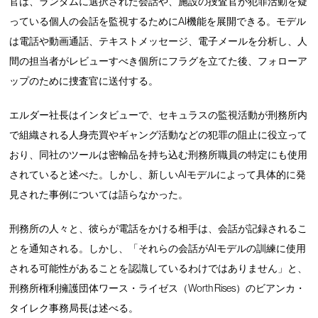
官は、ランダムに選択された会話や、施設の捜査官が犯罪活動を疑
っている個人の会話を監視するためにAI機能を展開できる。モデル
は電話や動画通話、テキストメッセージ、電子メールを分析し、人
間の担当者がレビューすべき個所にフラグを立てた後、フォローア
ップのために捜査官に送付する。
エルダー社長はインタビューで、セキュラスの監視活動が刑務所内
で組織される人身売買やギャング活動などの犯罪の阻止に役立って
おり、同社のツールは密輸品を持ち込む刑務所職員の特定にも使用
されていると述べた。しかし、新しいAIモデルによって具体的に発
見された事例については語らなかった。
刑務所の人々と、彼らが電話をかける相手は、会話が記録されるこ
とを通知される。しかし、「それらの会話がAIモデルの訓練に使用
される可能性があることを認識しているわけではありません」と、
刑務所権利擁護団体ワース・ライゼス（Worth Rises）のビアンカ・
タイレク事務局長は述べる。