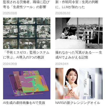
監視される労働者、職場に忍び
新・作戦司令室：生死の判断
寄る「生産性ツール」の影響
に、LLMが加わった
2025.03.10
2026.05.02
「手術ミスゼロ」監視システム
撮れなかった写真がある—— 生
に学ぶ、AI導入の3つの教訓
成AIでよみがえる記憶
2024.06.19
2024.04.11
AI生成の虐待画像をAIで見抜
NARSの新クレンジングオイル