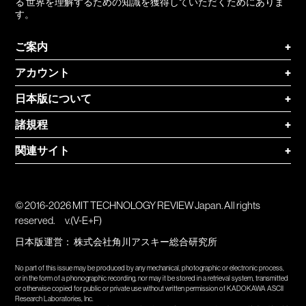
る 世界を理解するための知識を獲得していただくためにありま
す。
ご案内
+
アカウント
+
日本版について
+
諸規程
+
関連サイト
+
© 2016-2026 MIT TECHNOLOGY REVIEW Japan. All rights
reserved.
v.(V-E+F)
日本版運営：
株式会社角川アスキー総合研究所
No part of this issue may be produced by any mechanical, photographic or electronic process,
or in the form of a phonographic recording, nor may it be stored in a retrieval system, transmitted
or otherwise copied for public or private use without written permission of KADOKAWA ASCII
Research Laboratories, Inc.