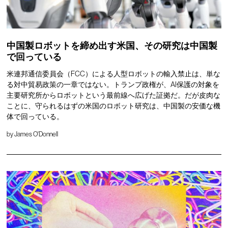
中国製ロボットを締め出す米国、その研究は中国製
で回っている
米連邦通信委員会（FCC）による人型ロボットの輸入禁止は、単な
る対中貿易政策の一章ではない。トランプ政権が、AI保護の対象を
主要研究所からロボットという最前線へ広げた証拠だ。だが皮肉な
ことに、守られるはずの米国のロボット研究は、中国製の安価な機
体で回っている。
by
James O'Donnell