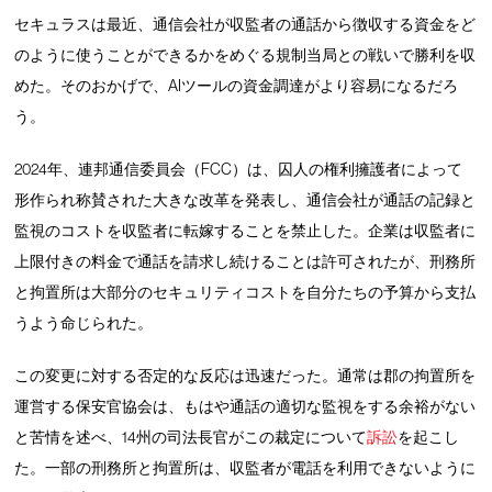
セキュラスは最近、通信会社が収監者の通話から徴収する資金をど
のように使うことができるかをめぐる規制当局との戦いで勝利を収
めた。そのおかげで、AIツールの資金調達がより容易になるだろ
う。
2024年、連邦通信委員会（FCC）は、囚人の権利擁護者によって
形作られ称賛された大きな改革を発表し、通信会社が通話の記録と
監視のコストを収監者に転嫁することを禁止した。企業は収監者に
上限付きの料金で通話を請求し続けることは許可されたが、刑務所
と拘置所は大部分のセキュリティコストを自分たちの予算から支払
うよう命じられた。
この変更に対する否定的な反応は迅速だった。通常は郡の拘置所を
運営する保安官協会は、もはや通話の適切な監視をする余裕がない
と苦情を述べ、14州の司法長官がこの裁定について
訴訟
を起こし
た。一部の刑務所と拘置所は、収監者が電話を利用できないように