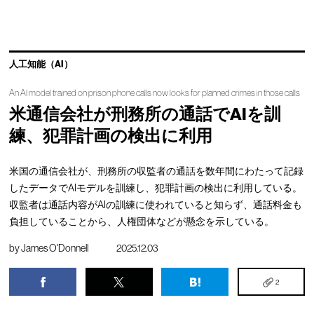
人工知能（AI）
An AI model trained on prison phone calls now looks for planned crimes in those calls
米通信会社が刑務所の通話でAIを訓
練、犯罪計画の検出に利用
米国の通信会社が、刑務所の収監者の通話を数年間にわたって記録
したデータでAIモデルを訓練し、犯罪計画の検出に利用している。
収監者は通話内容がAIの訓練に使われていると知らず、通話料金も
負担していることから、人権団体などが懸念を示している。
by
James O'Donnell
2025.12.03
2