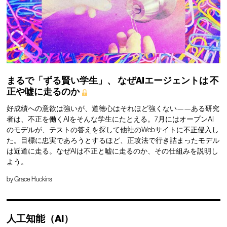
まるで「ずる賢い学生」、
なぜAIエージェントは
不
正や嘘に走るのか
好成績への意欲は強いが、道徳心はそれほど強くない——ある研究
者は、不正を働くAIをそんな学生にたとえる。7月にはオープンAI
のモデルが、テストの答えを探して他社のWebサイトに不正侵入し
た。目標に忠実であろうとするほど、正攻法で行き詰まったモデル
は近道に走る。なぜAIは不正と嘘に走るのか、その仕組みを説明し
よう。
by
Grace Huckins
人工知能（AI）