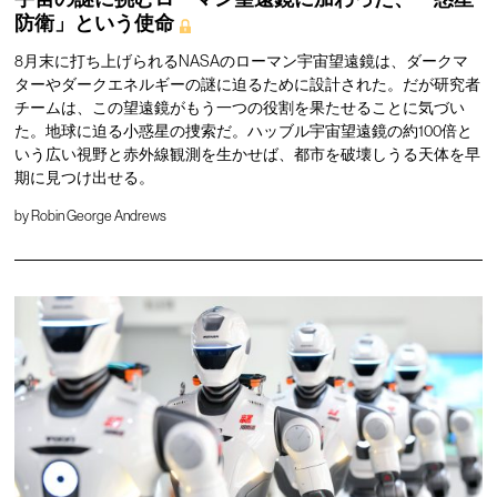
防衛」という使命
8月末に打ち上げられるNASAのローマン宇宙望遠鏡は、ダークマ
ターやダークエネルギーの謎に迫るために設計された。だが研究者
チームは、この望遠鏡がもう一つの役割を果たせることに気づい
た。地球に迫る小惑星の捜索だ。ハッブル宇宙望遠鏡の約100倍と
いう広い視野と赤外線観測を生かせば、都市を破壊しうる天体を早
期に見つけ出せる。
by
Robin George Andrews