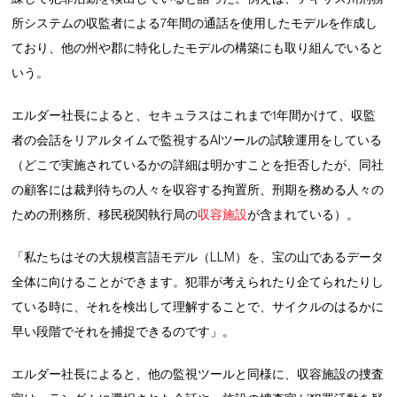
所システムの収監者による7年間の通話を使用したモデルを作成し
ており、他の州や郡に特化したモデルの構築にも取り組んでいると
いう。
エルダー社長によると、セキュラスはこれまで1年間かけて、収監
者の会話をリアルタイムで監視するAIツールの試験運用をしている
（どこで実施されているかの詳細は明かすことを拒否したが、同社
の顧客には裁判待ちの人々を収容する拘置所、刑期を務める人々の
ための刑務所、移民税関執行局の
収容施設
が含まれている）。
「私たちはその大規模言語モデル（LLM）を、宝の山であるデータ
全体に向けることができます。犯罪が考えられたり企てられたりし
ている時に、それを検出して理解することで、サイクルのはるかに
早い段階でそれを捕捉できるのです」。
エルダー社長によると、他の監視ツールと同様に、収容施設の捜査