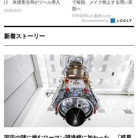
け 米捜査当局がツール導入
で毎朝、メイク映えする潤い美
肌へ
2025.10.01
PR(NARS on 美的.com)
Recommended by
新着ストーリー
宇宙の謎に挑むローマン望遠鏡に加わった、「惑星