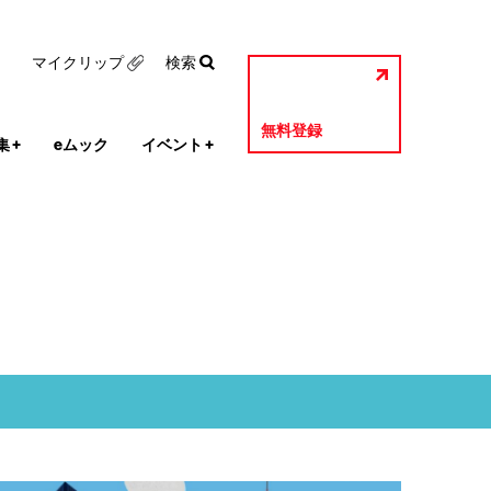
マイクリップ
検索
無料登録
集
+
eムック
イベント
+