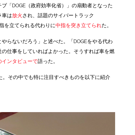
ブ「DOGE（政府効率化省）」の扇動者となった
ラ車は
放火
され、話題のサイバートラック
々は親指を立てられる代わりに
中指を突き立てられ
た。
やらないだろう」と述べた。「DOGEをやる代わ
社の仕事をしていればよかった。そうすれば車を燃
のインタビューで
語った。
った。その中でも特に注目すべきものを以下に紹介