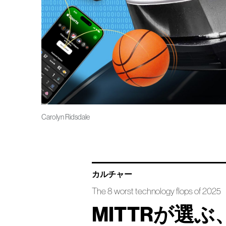
Carolyn Ridsdale
カルチャー
The 8 worst technology flops of 2025
MITTRが選ぶ