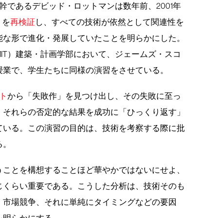
幹であるデビッド・ロットマンは数年前、2001年
トを
再検証
し、すべての技術が依然として関連性を
能な形で進化・発展していたことを明らかにした。
IT）建築・計画学部において、ジェームズ・スコ
授業で、学生たちに同様の演習をさせている。
ト
から「失敗作」を見つけ出し、その失敗に至っ
、それらの否定的な結果を成功に「ひっくり返す」
ている。この演習の目的は、技術を考察する際に批
る。
うことを構想することほど華やかではないにせよ、
じくらい重要である。こうした分析は、技術そのも
、市場競争、それに単純にタイミングなどの要因