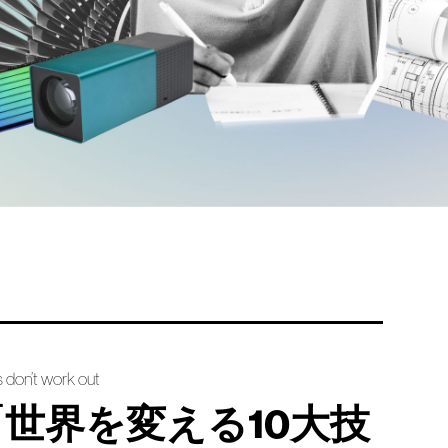
don’t work out
「世界を変える10大技