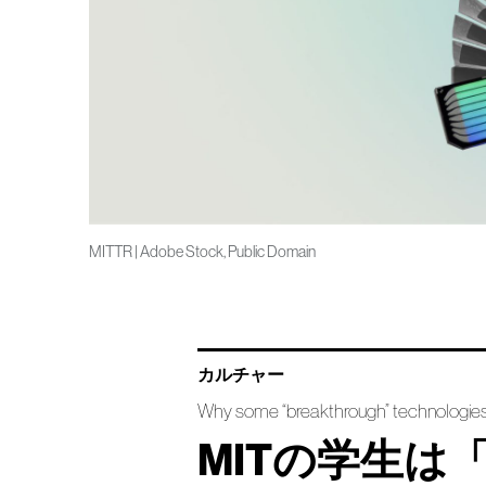
MITTR | Adobe Stock, Public Domain
カルチャー
Why some “breakthrough” technologies 
MITの学生は