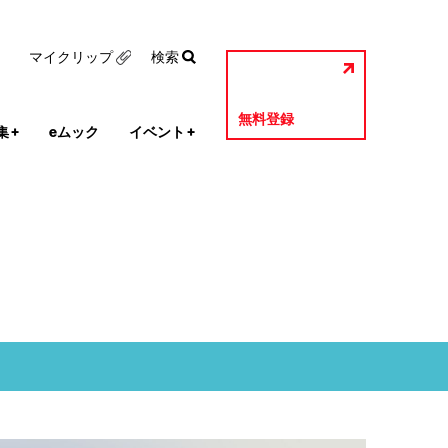
マイクリップ
検索
無料登録
集
+
eムック
イベント
+