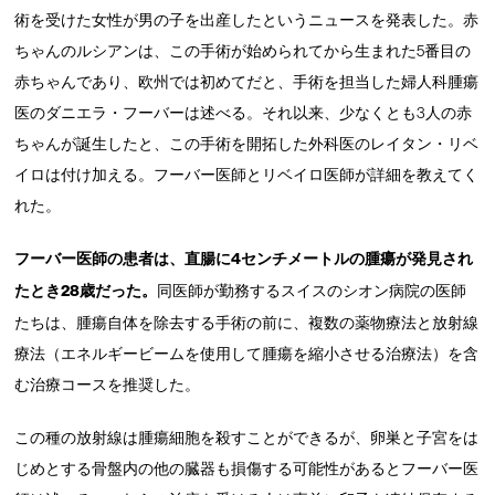
術を受けた女性が男の子を出産したというニュースを発表した。赤
ちゃんのルシアンは、この手術が始められてから生まれた5番目の
赤ちゃんであり、欧州では初めてだと、手術を担当した婦人科腫瘍
医のダニエラ・フーバーは述べる。それ以来、少なくとも3人の赤
ちゃんが誕生したと、この手術を開拓した外科医のレイタン・リベ
イロは付け加える。フーバー医師とリベイロ医師が詳細を教えてく
れた。
フーバー医師の患者は、直腸に4センチメートルの腫瘍が発見され
たとき28歳だった。
同医師が勤務するスイスのシオン病院の医師
たちは、腫瘍自体を除去する手術の前に、複数の薬物療法と放射線
療法（エネルギービームを使用して腫瘍を縮小させる治療法）を含
む治療コースを推奨した。
この種の放射線は腫瘍細胞を殺すことができるが、卵巣と子宮をは
じめとする骨盤内の他の臓器も損傷する可能性があるとフーバー医