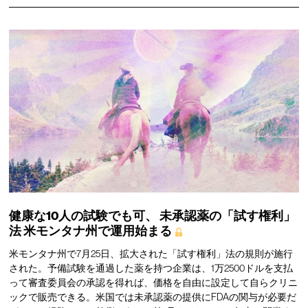
健康な10人の試験でも可、
未承認薬の「試す権利」
法
米モンタナ州で運用始まる
米モンタナ州で7月25日、拡大された「試す権利」法の規則が施行
された。予備試験を通過した薬を持つ企業は、1万2500ドルを支払
って審査委員会の承認を得れば、価格を自由に設定して自らクリニ
ックで販売できる。米国では未承認薬の提供にFDAの関与が必要だ