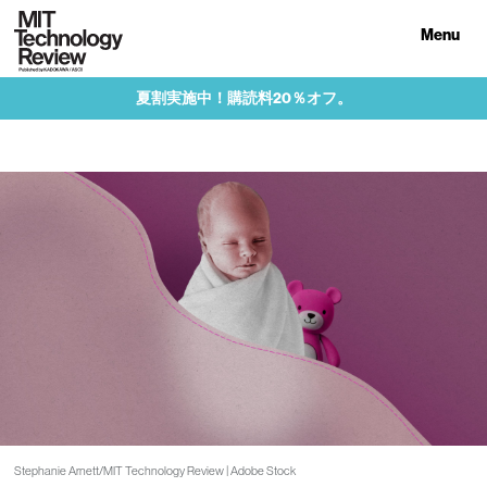
Menu
夏割実施中！購読料20％オフ。
Stephanie Arnett/MIT Technology Review | Adobe Stock