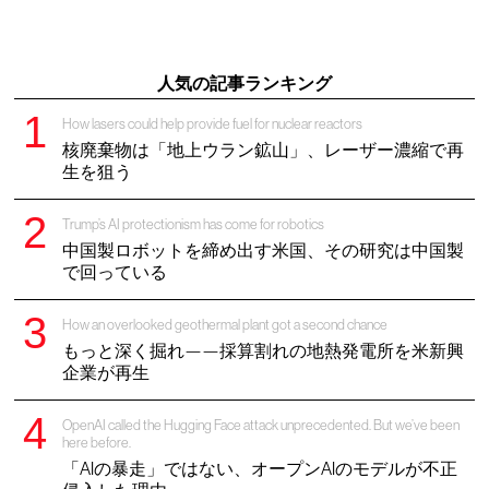
人気の記事ランキング
How lasers could help provide fuel for nuclear reactors
核廃棄物は「地上ウラン鉱山」、レーザー濃縮で再
生を狙う
Trump’s AI protectionism has come for robotics
中国製ロボットを締め出す米国、その研究は中国製
で回っている
How an overlooked geothermal plant got a second chance
もっと深く掘れ——採算割れの地熱発電所を米新興
企業が再生
OpenAI called the Hugging Face attack unprecedented. But we’ve been
here before.
「AIの暴走」ではない、オープンAIのモデルが不正