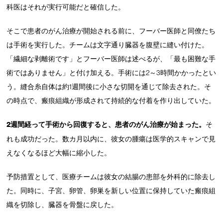
科医はそれが実行可能だと確信した。
そこで患者のがん治療が開始される前に、フーバー医師と同僚たち
は手術を実行した。チームは文字通り臓器を腹壁に縫い付けた。
「繊細な剥離術です」とフーバー医師は述べるが、「最も困難な手
術ではありません」と付け加える。手術には2～3時間かかったとい
う。縫合糸自体は約1週間後に小さな切開を通じて除去された。そ
の時点で、瘢痕組織が形成されて持続的な付着を作り出していた。
2週間経って手術から回復すると、患者のがん治療が始まった。
そ
れも成功だった。数カ月以内に、彼女の腫瘍は医学的スキャンで見
えなくなるほど大幅に縮小した。
予防措置として、医療チームは彼女の結腸の患部を外科的に除去し
た。同時に、子宮、卵管、卵巣を新しい位置に保持していた瘢痕組
織を切除し、臓器を骨盤に戻した。