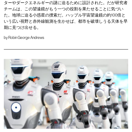
ターやダークエネルギーの謎に迫るために設計された。だが研究者
チームは、この望遠鏡がもう一つの役割を果たせることに気づい
た。地球に迫る小惑星の捜索だ。ハッブル宇宙望遠鏡の約100倍と
いう広い視野と赤外線観測を生かせば、都市を破壊しうる天体を早
期に見つけ出せる。
by
Robin George Andrews