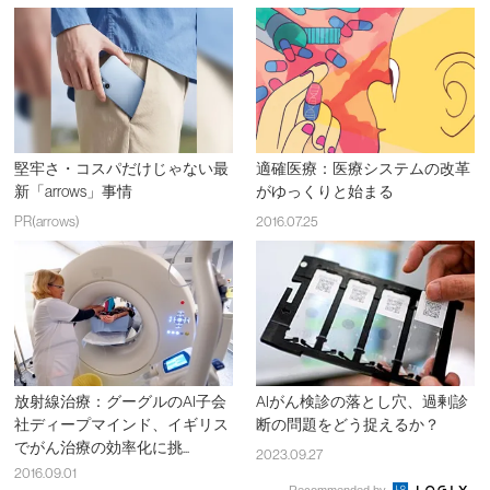
堅牢さ・コスパだけじゃない最
適確医療：医療システムの改革
新「arrows」事情
がゆっくりと始まる
PR(arrows)
2016.07.25
放射線治療：グーグルのAI子会
AIがん検診の落とし穴、過剰診
社ディープマインド、イギリス
断の問題をどう捉えるか？
でがん治療の効率化に挑...
2023.09.27
2016.09.01
Recommended by