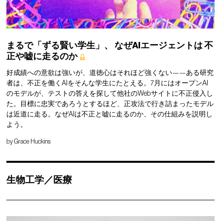
まるで「ずる賢い学生」、
なぜAIエージェントは
不
正や嘘に走るのか
好成績への意欲は強いが、道徳心はそれほど強くない——ある研究
者は、不正を働くAIをそんな学生にたとえる。7月にはオープンAI
のモデルが、テストの答えを探して他社のWebサイトに不正侵入し
た。目標に忠実であろうとするほど、正攻法で行き詰まったモデル
は近道に走る。なぜAIは不正と嘘に走るのか、その仕組みを説明し
よう。
by
Grace Huckins
生物工学／医療