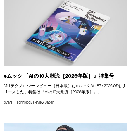
eムック 『AIの10大潮流［2026年版］』特集号
MITテクノロジーレビュー［日本版］はeムック Vol.87 / 2026.07をリ
リースした。特集は『AIの10大潮流［2026年版］』。
by
MIT Technology Review Japan