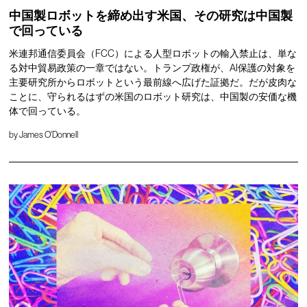
中国製ロボットを締め出す米国、その研究は中国製
で回っている
米連邦通信委員会（FCC）による人型ロボットの輸入禁止は、単な
る対中貿易政策の一章ではない。トランプ政権が、AI保護の対象を
主要研究所からロボットという最前線へ広げた証拠だ。だが皮肉な
ことに、守られるはずの米国のロボット研究は、中国製の安価な機
体で回っている。
by
James O'Donnell