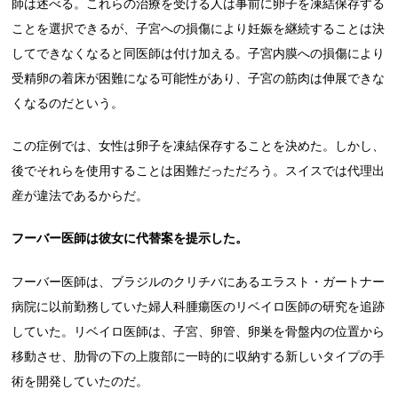
師は述べる。これらの治療を受ける人は事前に卵子を凍結保存する
ことを選択できるが、子宮への損傷により妊娠を継続することは決
してできなくなると同医師は付け加える。子宮内膜への損傷により
受精卵の着床が困難になる可能性があり、子宮の筋肉は伸展できな
くなるのだという。
この症例では、女性は卵子を凍結保存することを決めた。しかし、
後でそれらを使用することは困難だっただろう。スイスでは代理出
産が違法であるからだ。
フーバー医師は彼女に代替案を提示した。
フーバー医師は、ブラジルのクリチバにあるエラスト・ガートナー
病院に以前勤務していた婦人科腫瘍医のリベイロ医師の研究を追跡
していた。リベイロ医師は、子宮、卵管、卵巣を骨盤内の位置から
移動させ、肋骨の下の上腹部に一時的に収納する新しいタイプの手
術を開発していたのだ。