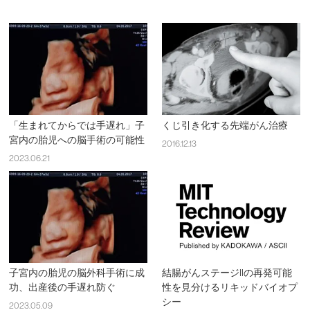
「生まれてからでは手遅れ」子
くじ引き化する先端がん治療
宮内の胎児への脳手術の可能性
2016.12.13
2023.06.21
子宮内の胎児の脳外科手術に成
結腸がんステージIIの再発可能
功、出産後の手遅れ防ぐ
性を見分けるリキッドバイオプ
シー
2023.05.09