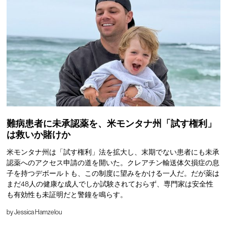
難病患者に未承認薬を、米モンタナ州「試す権利」
は救いか賭けか
米モンタナ州は「試す権利」法を拡大し、末期でない患者にも未承
認薬へのアクセス申請の道を開いた。クレアチン輸送体欠損症の息
子を持つデボールトも、この制度に望みをかける一人だ。だが薬は
まだ48人の健康な成人でしか試験されておらず、専門家は安全性
も有効性も未証明だと警鐘を鳴らす。
by
Jessica Hamzelou