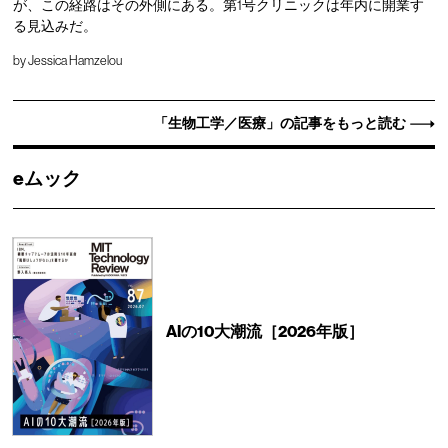
が、この経路はその外側にある。第1号クリニックは年内に開業す
る見込みだ。
by
Jessica Hamzelou
「生物工学／医療」の記事をもっと読む
eムック
AIの10大潮流［2026年版］