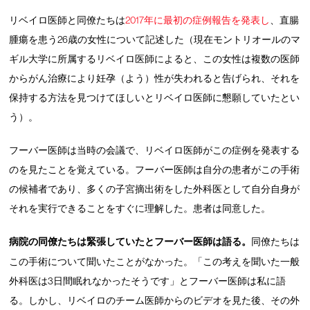
リベイロ医師と同僚たちは
2017年に最初の症例報告を発表し
、直腸
腫瘍を患う26歳の女性について記述した（現在モントリオールのマ
ギル大学に所属するリベイロ医師によると、この女性は複数の医師
からがん治療により妊孕（よう）性が失われると告げられ、それを
保持する方法を見つけてほしいとリベイロ医師に懇願していたとい
う）。
フーバー医師は当時の会議で、リベイロ医師がこの症例を発表する
のを見たことを覚えている。フーバー医師は自分の患者がこの手術
の候補者であり、多くの子宮摘出術をした外科医として自分自身が
それを実行できることをすぐに理解した。患者は同意した。
病院の同僚たちは緊張していたとフーバー医師は語る。
同僚たちは
この手術について聞いたことがなかった。「この考えを聞いた一般
外科医は3日間眠れなかったそうです」とフーバー医師は私に語
る。しかし、リベイロのチーム医師からのビデオを見た後、その外