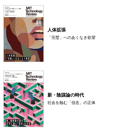
人体拡張
「完璧」へのあくなき欲望
新・陰謀論の時代
社会を蝕む「信念」の正体