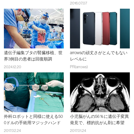
2016.07.07
遺伝子編集ブタの腎臓移植、世
arrowsの頑丈さがとんでもない
界3例目の患者は回復順調
レベルに
2024.12.20
PR(arrows)
外科ロボットと同様に使える50
小児脳がんの56％に遺伝子変異
0ドルの手術用マジックハンド
発見で、標的抗がん剤に希望
2017.02.24
2017.01.24