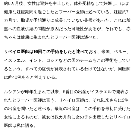
約8カ月後、女性は避妊を中止した。体外受精なしで妊娠し、ほぼ
健康な妊娠期間を過ごしたとフーバー医師は述べている。妊娠約7
カ月で、胎児が予想通りに成長していない兆候があった。これは胎
盤への血液供給の問題が原因だった可能性があるが、それでも、赤
ちゃんは健康に生まれたとフーバー医師は述べた。
リベイロ医師は16回この手術をしたと述べており
、米国、ペルー、
イスラエル、インド、ロシアなどの国のチームもこの手術をしてい
るという。すべての症例が発表されているわけではないが、同医師
は約40例あると考えている。
ルシアンが昨年生まれて以来、6番目の出産がイスラエルで発表さ
れたとフーバー医師は言う。リベイロ医師は、それ以来さらに2件
の出産を聞いたと述べる。最近の出産は、この手術を最初に受けた
女性によるものだ。彼女は数カ月前に女の子を出産したとリベイロ
医師は私に語る。