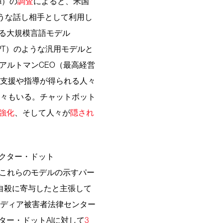
a）の
調査
によると、米国
ような話し相手として利用し
いる大規模言語モデル
GPT）のような汎用モデルと
・アルトマンCEO（最高経営
支援や指導が得られる人々
々もいる。チャットボット
強化
、そして人々が
隠され
ラクター・ドット
らは、これらのモデルの示すパー
自殺に寄与したと主張して
ディア被害者法律センター
にキャラクター・ドットAIに対して
3