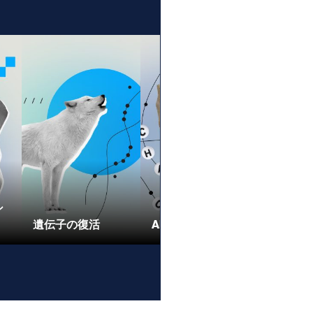
シ
遺伝子の復活
AIコンパニオン
胚スコ