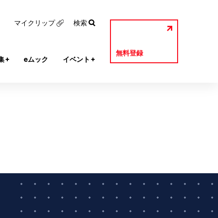
マイクリップ
検索
無料登録
集
+
eムック
イベント
+