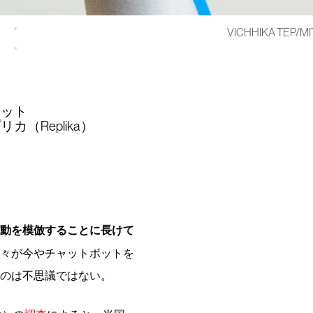
VICHHIKA TEP/M
ドット
リカ（Replika）
動を模倣することに長けて
々が今やチャットボットを
のは不思議ではない。