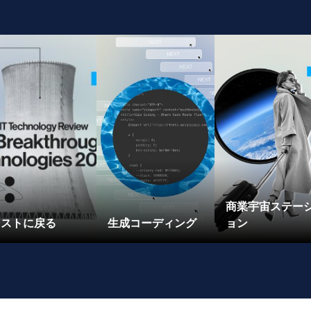
商業宇宙ステー
リストに戻る
生成コーディング
ョン