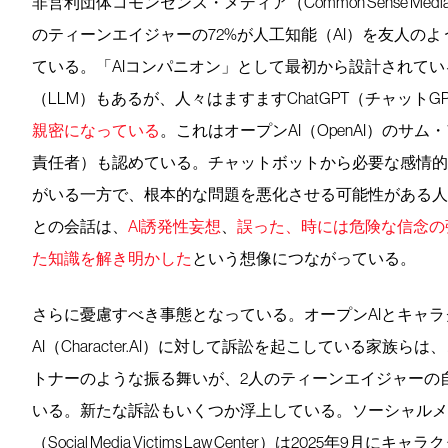
非営利団体コモンセンス・メディア（Common Sense Medi
のティーンエイジャーの72%が人工知能（AI）を友人の
ている。「AIコンパニオン」として最初から設計されて
（LLM）もあるが、人々はますますChatGPT（チャット
親密になっている
。これはオープンAI（OpenAI）のサム
責任者）も認めている。チャットボットから必要な感情的
がいる一方で、根本的な問題を悪化させる可能性がある人
との会話は、
AI誘発性妄想
、
誤った、時には危険な信念の
た知識を解き明かした
という想像につながっている。
さらに憂慮すべき事態となっている。オープンAIとキャ
AI（Character.AI）に対して訴訟を起こしている家族
トナーのような振る舞いが、2人のティーンエイジャーの
いる。新たな訴訟もいくつか浮上している。ソーシャルメ
（Social Media Victims Law Center）は2025年9月