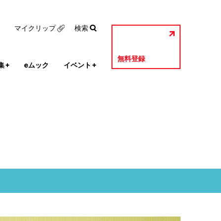
マイクリップ
検索
無料登録
集
+
eムック
イベント
+