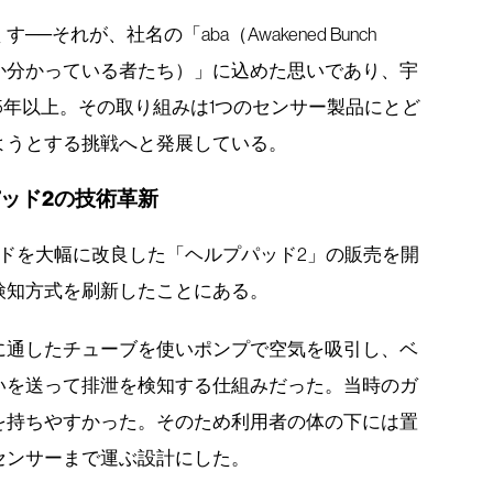
それが、社名の「aba（Awakened Bunch
すべきか分かっている者たち）」に込めた思いであり、宇
5年以上。その取り組みは1つのセンサー製品にとど
ようとする挑戦へと発展している。
ッド2の技術革新
プパッドを大幅に改良した「ヘルプパッド2」の販売を開
検知方式を刷新したことにある。
に通したチューブを使いポンプで空気を吸引し、ベ
いを送って排泄を検知する仕組みだった。当時のガ
を持ちやすかった。そのため利用者の体の下には置
センサーまで運ぶ設計にした。