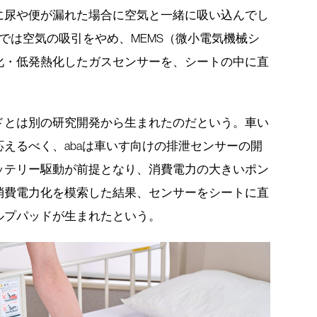
に尿や便が漏れた場合に空気と一緒に吸い込んでし
では空気の吸引をやめ、MEMS（微小電気機械シ
化・低発熱化したガスセンサーを、シートの中に直
ドとは別の研究開発から生まれたのだという。車い
えるべく、abaは車いす向けの排泄センサーの開
ッテリー駆動が前提となり、消費電力の大きいポン
消費電力化を模索した結果、センサーをシートに直
ルプパッドが生まれたという。