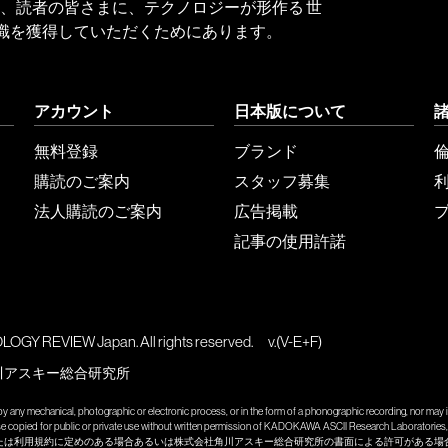
 Reviewは、読者の皆さまに、テクノロジーが形作る 世
識を獲得していただくためにあります。
アカウント
日本版について
無料登録
ブランド
購読のご案内
スタッフ募集
法人購読のご案内
広告掲載
記事の使用許諾
GY REVIEW Japan. All rights reserved.
v.(V-E+F)
川アスキー総合研究所
y any mechanical, photographic or electronic process, or in the form of a phonographic recording, nor may it
wise copied for public or private use without written permission of KADOKAWA ASCII Research Laboratories, 
たは利用規約に定めのある場合あるいは株式会社角川アスキー総合研究所の書面による許可がある場