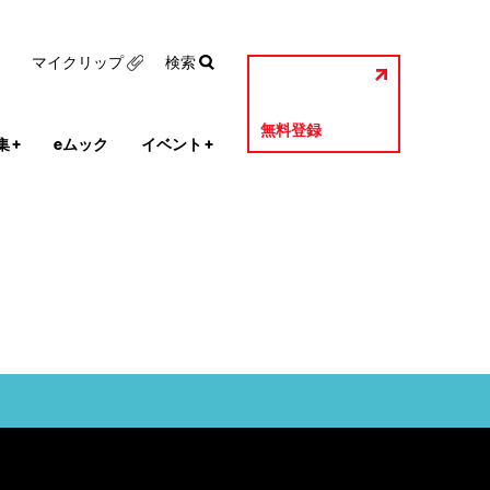
マイクリップ
検索
無料登録
集
+
eムック
イベント
+