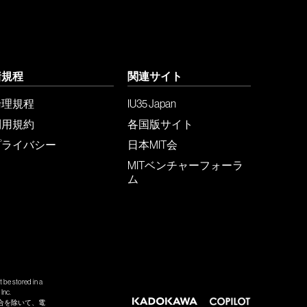
諸規程
関連サイト
倫理規程
IU35 Japan
利用規約
各国版サイト
プライバシー
日本MIT会
MITベンチャーフォーラ
ム
 be stored in a
Inc.
合を除いて、電