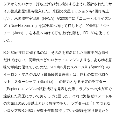
シアからのロケット打ち上げを特に検知するように設計されたミサ
イル警戒衛星3基も投入した。米国の火星ミッションも4回打ち上
げた。米国航空宇宙局（NASA）が2006年に「ニュー・ホライズン
ズ（New Horizons）」を冥王星へ向けて打ち上げ、2011年に「ジュ
ノー（Juno）」を木星へ向けて打ち上げた際も、RD-180を使って
いた。
RD-180が注目に値するのは、その名を有名にした地政学的な特性
だけではない。同時代のどのロケットエンジンよりも、あらゆる意
味で単純に優れていたのだ。2019年2月にスペースX（SpaceX）の
イーロン・マスクCEO（最高経営責任者）は、同社の次世代ロケ
ット「スターシップ（Starship）」の動力となる予定のラプター
（Raptor）エンジンの試験成功を発表した際、ラプターの推力室で
達成した高圧について誇らしげに語った。それは海抜ゼロメートル
の大気圧の265倍以上という数字であり、ラプターは「とてつもな
いロシア製RD-180」が数十年間保持していた記録を塗り替えたと