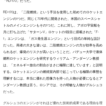
「RD-170」だった。
RD-170は、「二段燃焼」という手法を使用した初めてのロケットエ
ンジンの1つだ。同じく70年代に開発された、米国のスペースシャ
トルのメインエンジンもその1つだ。これに対し、アポロ宇宙船を
月に打ち上げた「サターンV」ロケットの1段目に搭載された「F-
1」エンジンは、「ガス発生器エンジン」という旧式の単純な設計
だった。両者の大きな違いは、二段燃焼エンジンの方が効率を高め
られるが、爆発のリスクが高いということだ。パデュー大学で液体
燃料ロケットエンジンを研究するウィリアム・アンダーソン教授
は、「エネルギー放出の割合がまさに極限に達しています」と説明
する。ロケットエンジンの燃焼室内部で起こっている極限の事態を
理解するには、本当に優れた想像力を持った人物が必要になるとア
ンダーソン教授は言う。ロシアでは、その明敏な人物がグルシュコ
だった。
グルシュコのエンジンがそれほど優れた技術的成果である理由を理