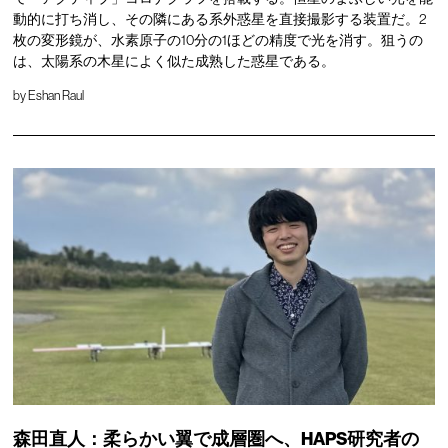
動的に打ち消し、その隣にある系外惑星を直接撮影する装置だ。2
枚の変形鏡が、水素原子の10分の1ほどの精度で光を消す。狙うの
は、太陽系の木星によく似た成熟した惑星である。
by
Eshan Raul
森田直人：柔らかい翼で成層圏へ、HAPS研究者の