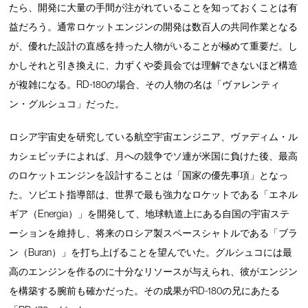
たら、開発に大量の手間が注がれていることを知っておくことは有
益だろう。通常ロケットエンジンの開発は数百人の共同作業となる
が、優れた設計の直感を持った人物がいることが極めて重要だ。し
かしそれと引き換えに、力ずくや委員会では理解できないほど構造
が複雑になる。RD-180の場合、その人物の名は「ヴァレンティ
ン・グルシュコ」だった。
ロシア宇宙史を研究している航空宇宙エンジニア、ヴァディム・ル
カシェビッチによれば、月への競争でソ連が米国に負けた後、最高
のロケットエンジンを設計することは「国家の優先事項」となっ
た。ソビエト指導部は、世界で最も強力なロケットである「エネル
ギア（Energia）」を開発して、地球軌道上にある自国の宇宙ステ
ーションを維持し、将来のロシア製スペースシャトルである「ブラ
ン（Buran）」を打ち上げることを望んでいた。グルシュコには最
高のエンジンを作るのに十分なリソースが与えられ、彼がエンジン
を構築する腕前も確かだった。その成果がRD-180の兄にあたる