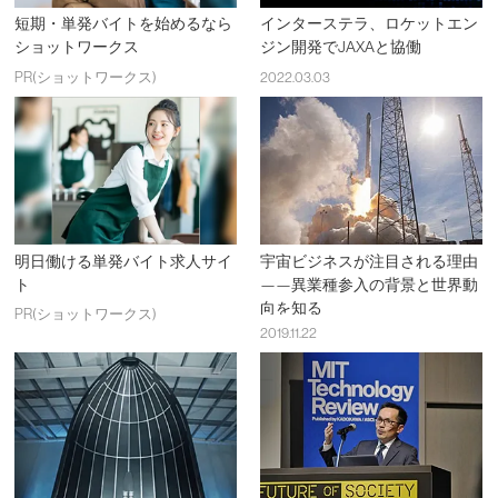
短期・単発バイトを始めるなら
インターステラ、ロケットエン
ショットワークス
ジン開発でJAXAと協働
PR(ショットワークス)
2022.03.03
明日働ける単発バイト求人サイ
宇宙ビジネスが注目される理由
ト
——異業種参入の背景と世界動
向を知る
PR(ショットワークス)
2019.11.22