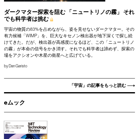
ダークマター探索を阻む
「ニュートリノの霧」
それ
でも科学者は挑む
宇宙の物質の83%を占めながら、姿を見せないダークマター。その
有力候補「WIMP」を、巨大なキセノン検出器が地下深くで探し続
けてきた。だが、検出器が高感度になるほど、この「ニュートリノ
の霧」が本命の信号をかき消す。それでも科学者は諦めず、探索の
場をアクシオンや木星の衛星へと広げている。
by
Dan Garisto
「宇宙」の記事をもっと読む
eムック