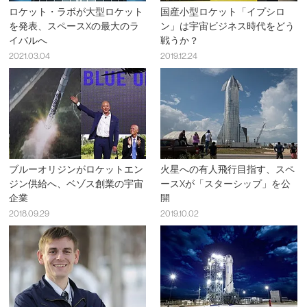
ロケット・ラボが大型ロケット
国産小型ロケット「イプシロ
を発表、スペースXの最大のラ
ン」は宇宙ビジネス時代をどう
イバルへ
戦うか？
2021.03.04
2019.12.24
ブルーオリジンがロケットエン
火星への有人飛行目指す、スペ
ジン供給へ、ベゾス創業の宇宙
ースXが「スターシップ」を公
企業
開
2018.09.29
2019.10.02