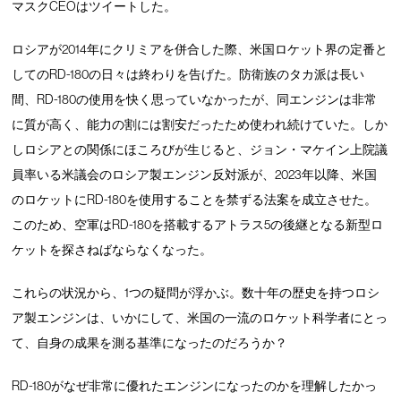
マスクCEOはツイートした。
ロシアが2014年にクリミアを併合した際、米国ロケット界の定番と
してのRD-180の日々は終わりを告げた。防衛族のタカ派は長い
間、RD-180の使用を快く思っていなかったが、同エンジンは非常
に質が高く、能力の割には割安だったため使われ続けていた。しか
しロシアとの関係にほころびが生じると、ジョン・マケイン上院議
員率いる米議会のロシア製エンジン反対派が、2023年以降、米国
のロケットにRD-180を使用することを禁ずる法案を成立させた。
このため、空軍はRD-180を搭載するアトラス5の後継となる新型ロ
ケットを探さねばならなくなった。
これらの状況から、1つの疑問が浮かぶ。数十年の歴史を持つロシ
ア製エンジンは、いかにして、米国の一流のロケット科学者にとっ
て、自身の成果を測る基準になったのだろうか？
RD-180がなぜ非常に優れたエンジンになったのかを理解したかっ