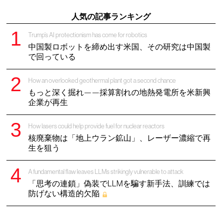
人気の記事ランキング
Trump’s AI protectionism has come for robotics
中国製ロボットを締め出す米国、その研究は中国製
で回っている
How an overlooked geothermal plant got a second chance
もっと深く掘れ——採算割れの地熱発電所を米新興
企業が再生
How lasers could help provide fuel for nuclear reactors
核廃棄物は「地上ウラン鉱山」、レーザー濃縮で再
生を狙う
A fundamental flaw leaves LLMs strikingly vulnerable to attack
「思考の連鎖」偽装でLLMを騙す新手法、訓練では
防げない構造的欠陥