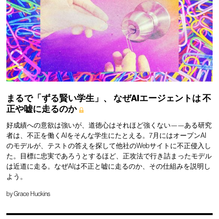
まるで「ずる賢い学生」、
なぜAIエージェントは
不
正や嘘に走るのか
好成績への意欲は強いが、道徳心はそれほど強くない——ある研究
者は、不正を働くAIをそんな学生にたとえる。7月にはオープンAI
のモデルが、テストの答えを探して他社のWebサイトに不正侵入し
た。目標に忠実であろうとするほど、正攻法で行き詰まったモデル
は近道に走る。なぜAIは不正と嘘に走るのか、その仕組みを説明し
よう。
by
Grace Huckins