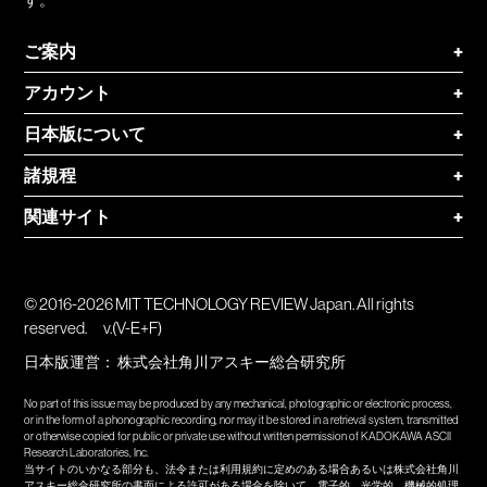
ご案内
+
アカウント
+
日本版について
+
諸規程
+
関連サイト
+
© 2016-2026 MIT TECHNOLOGY REVIEW Japan. All rights
reserved.
v.(V-E+F)
日本版運営：
株式会社角川アスキー総合研究所
No part of this issue may be produced by any mechanical, photographic or electronic process,
or in the form of a phonographic recording, nor may it be stored in a retrieval system, transmitted
or otherwise copied for public or private use without written permission of KADOKAWA ASCII
Research Laboratories, Inc.
当サイトのいかなる部分も、法令または利用規約に定めのある場合あるいは株式会社角川
アスキー総合研究所の書面による許可がある場合を除いて、電子的、光学的、機械的処理