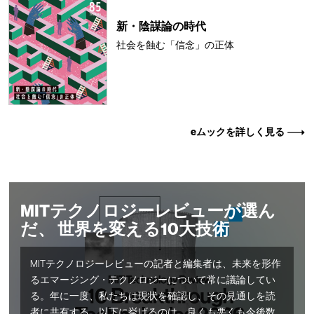
新・陰謀論の時代
社会を蝕む「信念」の正体
eムックを詳しく見る
MITテクノロジーレビューが選ん
だ、 世界を変える10大技術
MITテクノロジーレビューの記者と編集者は、未来を形作
るエマージング・テクノロジーについて常に議論してい
る。年に一度、私たちは現状を確認し、その見通しを読
者に共有する。以下に挙げるのは、良くも悪くも今後数