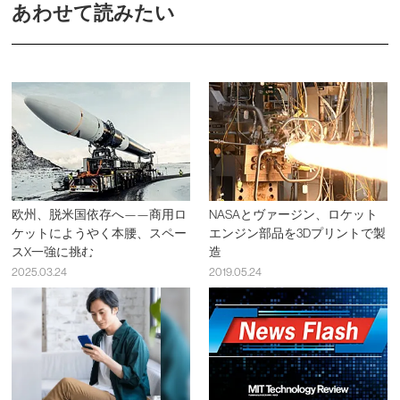
あわせて読みたい
欧州、脱米国依存へ——商用ロ
NASAとヴァージン、ロケット
ケットにようやく本腰、スペー
エンジン部品を3Dプリントで製
スX一強に挑む
造
2025.03.24
2019.05.24