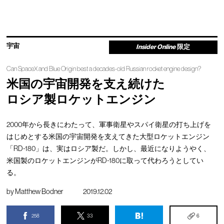
宇宙
Insider Online
限定
Can SpaceX and Blue Origin best a decades-old Russian rocket engine design?
米国の宇宙開発を支え続けた
ロシア製ロケットエンジン
2000年から長きにわたって、軍事衛星やスパイ衛星の打ち上げを
はじめとする米国の宇宙開発を支えてきた大型ロケットエンジン
「RD-180」は、実はロシア製だ。しかし、最近になりようやく、
米国製のロケットエンジンがRD-180に取って代わろうとしてい
る。
by
Matthew Bodner
2019.12.02
258
33
6