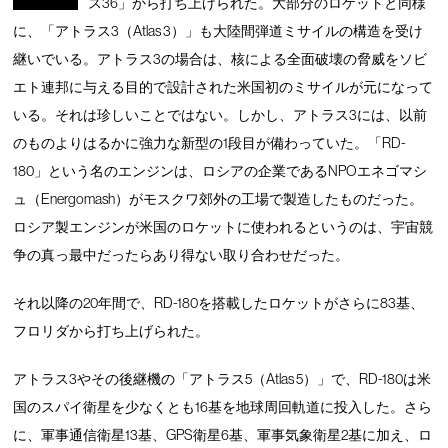
ス36」から打ち上げられた。大部分のロケットと同様
に、「アトラス3（Atlas 3）」も大陸間弾道ミサイルの構造を受け
継いでいる。アトラス3の場合は、核による全面破壊の脅威をソビ
エト連邦に与える目的で設計された米国初のミサイルが元になって
いる。それは珍しいことではない。しかし、アトラス3には、以前
のものよりはるかに強力な新型の1段目が備わっていた。「RD-
180」という名のエンジンは、ロシアの企業であるNPOエネゴマシ
ュ（Energomash）がモスクワ郊外の工場で製造したものだった。
ロシア製エンジンが米国のロケットに使われるというのは、宇宙競
争の真っ最中だったらあり得ない取り合わせだった。
それ以降の20年間で、RD-180を搭載したロケットがさらに83基、
フロリダから打ち上げられた。
アトラス3やその後継機の「アトラス5（Atlas 5）」で、RD-180は米
国のスパイ衛星を少なくとも16基を地球周回軌道に投入した。さら
に、軍事通信衛星13基、GPS衛星6基、軍事気象衛星2基に加え、ロ