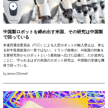
中国製ロボットを締め出す米国、その研究は中国製
で回っている
米連邦通信委員会（FCC）による人型ロボットの輸入禁止は、単な
る対中貿易政策の一章ではない。トランプ政権が、AI保護の対象を
主要研究所からロボットという最前線へ広げた証拠だ。だが皮肉な
ことに、守られるはずの米国のロボット研究は、中国製の安価な機
体で回っている。
by
James O'Donnell