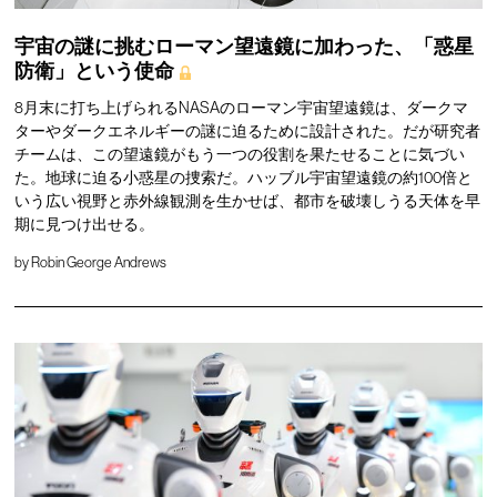
宇宙の謎に挑むローマン望遠鏡に加わった、「惑星
防衛」という使命
8月末に打ち上げられるNASAのローマン宇宙望遠鏡は、ダークマ
ターやダークエネルギーの謎に迫るために設計された。だが研究者
チームは、この望遠鏡がもう一つの役割を果たせることに気づい
た。地球に迫る小惑星の捜索だ。ハッブル宇宙望遠鏡の約100倍と
いう広い視野と赤外線観測を生かせば、都市を破壊しうる天体を早
期に見つけ出せる。
by
Robin George Andrews