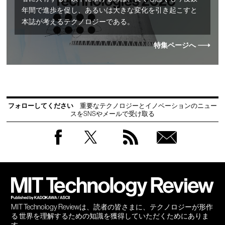
年間で進歩を促し、あるいは大きな変化を引き起こすと
本誌が考えるテクノロジーである。
特集ページへ
フォローしてください
重要なテクノロジーとイノベーションのニュー
スをSNSやメールで受け取る
Facebook
Twitter
RSS
無料
会員
登録
MIT Technology Reviewは、読者の皆さまに、テクノロジーが形作
る 世界を理解するための知識を獲得していただくためにありま
す。