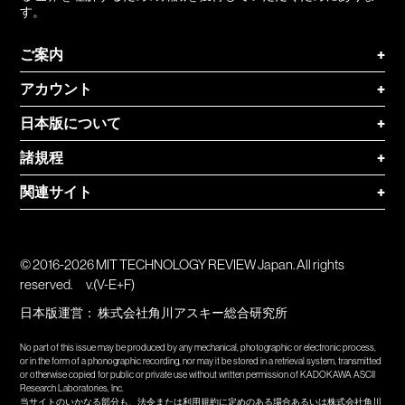
す。
ご案内
+
アカウント
+
日本版について
+
諸規程
+
関連サイト
+
© 2016-2026 MIT TECHNOLOGY REVIEW Japan. All rights
reserved.
v.(V-E+F)
日本版運営：
株式会社角川アスキー総合研究所
No part of this issue may be produced by any mechanical, photographic or electronic process,
or in the form of a phonographic recording, nor may it be stored in a retrieval system, transmitted
or otherwise copied for public or private use without written permission of KADOKAWA ASCII
Research Laboratories, Inc.
当サイトのいかなる部分も、法令または利用規約に定めのある場合あるいは株式会社角川