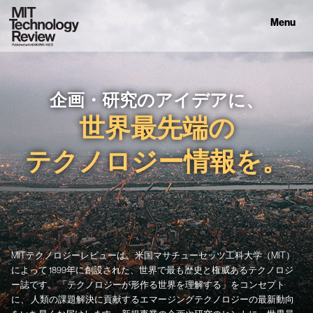
Menu
企画・研究のアイデアに、
世界最先端の
テクノロジー情報を。
MITテクノロジーレビューは、米国マサチューセッツ工科大学（MIT）
によって
1899年に創設された、世界で最も歴史と権威あるテクノロジ
ー誌です。
「テクノロジーが形作る世界を理解する」をコンセプト
に、
人類の課題解決に貢献するエマージングテクノロジーの最新動向