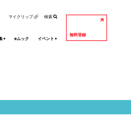
マイクリップ
検索
無料登録
集
+
eムック
イベント
+