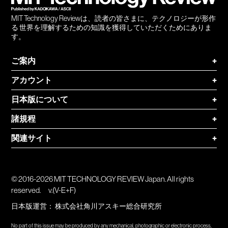
MIT Technology Reviewは、読者の皆さまに、テクノロジーが形作
る 世界を理解するための知識を獲得していただくためにありま
す。
ご案内
+
アカウント
+
日本版について
+
諸規程
+
関連サイト
+
© 2016-2026 MIT TECHNOLOGY REVIEW Japan. All rights
reserved.
v.(V-E+F)
日本版運営：
株式会社角川アスキー総合研究所
No part of this issue may be produced by any mechanical, photographic or electronic process,