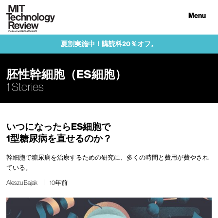
Menu
夏割実施中！購読料20％オフ。
胚性幹細胞（ES細胞）
1 Stories
いつになったらES細胞で
1型糖尿病を直せるのか？
幹細胞で糖尿病を治療するための研究に、多くの時間と費用が費やされ
ている。
Aleszu Bajak
10年前