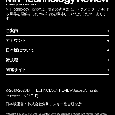
MIT Technology Reviewは、読者の皆さまに、テクノロジーが形作
る 世界を理解するための知識を獲得していただくためにありま
す。
ご案内
+
アカウント
+
日本版について
+
諸規程
+
関連サイト
+
© 2016-2026 MIT TECHNOLOGY REVIEW Japan. All rights
reserved.
v.(V-E+F)
日本版運営：
株式会社角川アスキー総合研究所
No part of this issue may be produced by any mechanical, photographic or electronic process,