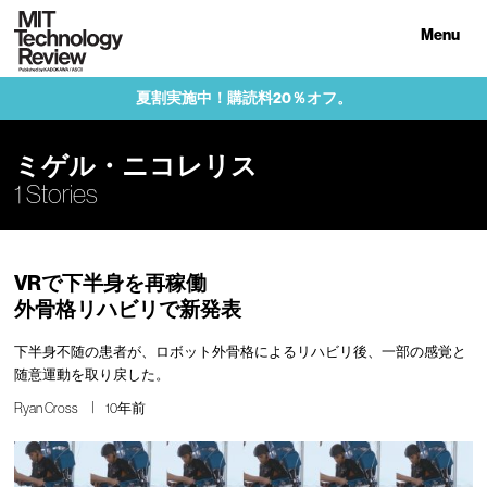
Menu
夏割実施中！購読料20％オフ。
ミゲル・ニコレリス
1 Stories
VRで下半身を再稼働
外骨格リハビリで新発表
下半身不随の患者が、ロボット外骨格によるリハビリ後、一部の感覚と
随意運動を取り戻した。
Ryan Cross
10年前