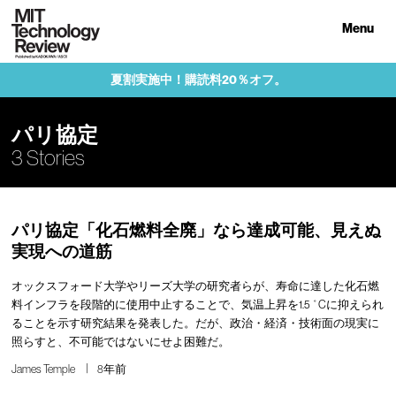
Menu
夏割実施中！購読料20％オフ。
パリ協定
3 Stories
パリ協定「化石燃料全廃」なら達成可能、見えぬ
実現への道筋
オックスフォード大学やリーズ大学の研究者らが、寿命に達した化石燃
料インフラを段階的に使用中止することで、気温上昇を1.5 ˚Cに抑えられ
ることを示す研究結果を発表した。だが、政治・経済・技術面の現実に
照らすと、不可能ではないにせよ困難だ。
James Temple
8年前