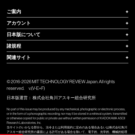
ご案内
+
アカウント
+
日本版について
+
諸規程
+
関連サイト
+
© 2016-2026 MIT TECHNOLOGY REVIEW Japan. All rights
reserved.
v.(V-E+F)
日本版運営：
株式会社角川アスキー総合研究所
No part of this issue may be produced by any mechanical, photographic or electronic process,
or in the form of a phonographic recording, nor may it be stored in a retrieval system, transmitted
or otherwise copied for public or private use without written permission of KADOKAWA ASCII
Research Laboratories, Inc.
当サイトのいかなる部分も、法令または利用規約に定めのある場合あるいは株式会社角川
アスキー総合研究所の書面による許可がある場合を除いて、電子的、光学的、機械的処理