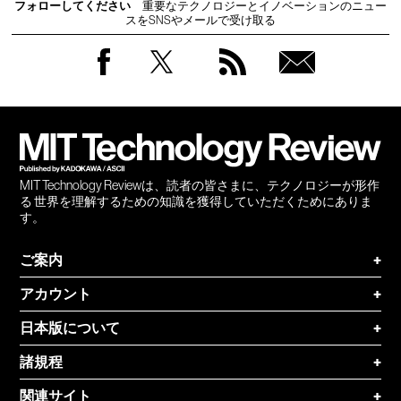
フォローしてください
重要なテクノロジーとイノベーションのニュー
スをSNSやメールで受け取る
Facebook
Twitter
RSS
無料
会員
登録
MIT Technology Reviewは、読者の皆さまに、テクノロジーが形作
る 世界を理解するための知識を獲得していただくためにありま
す。
ご案内
+
アカウント
+
日本版について
+
諸規程
+
関連サイト
+