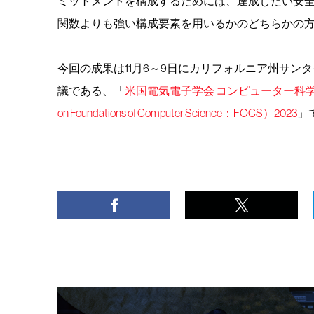
ミットメントを構成するためには、達成したい安
関数よりも強い構成要素を用いるかのどちらかの
今回の成果は11月6～9日にカリフォルニア州サン
議である、「
米国電気電子学会 コンピューター科学の基
on Foundations of Computer Science：FOCS）2023
」