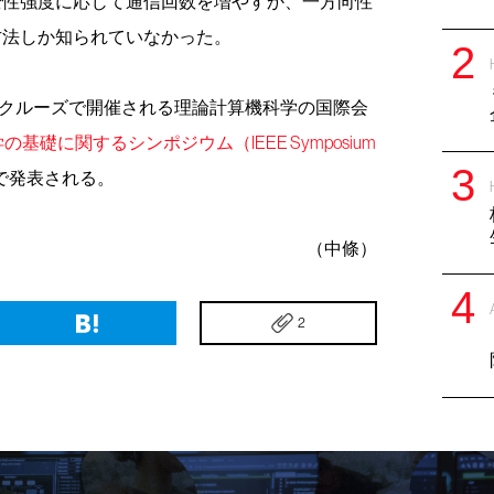
全性強度に応じて通信回数を増やすか、一方向性
方法しか知られていなかった。
タクルーズで開催される理論計算機科学の国際会
礎に関するシンポジウム（IEEE Symposium
で発表される。
（中條）
2