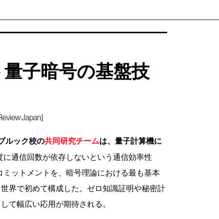
ト量子暗号の基盤技
iew Japan]
ブルック校の
共同研究チーム
は、量子計算機に
度に通信回数が依存しないという通信効率性
コミットメントを、暗号理論における最も基本
て世界で初めて構成した。ゼロ知識証明や秘密計
として幅広い応用が期待される。