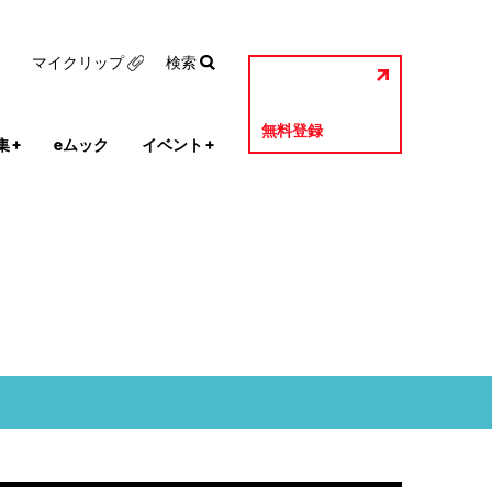
マイクリップ
検索
無料登録
集
+
eムック
イベント
+