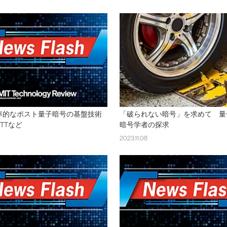
率的なポスト量子暗号の基盤技術
「破られない暗号」を求めて 量
TTなど
暗号学者の探求
2023.11.08