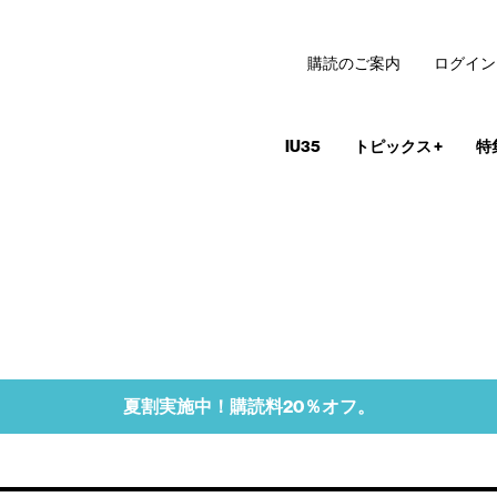
購読のご案内
ログイン
IU35
トピックス
+
特
夏割実施中！購読料20％オフ。