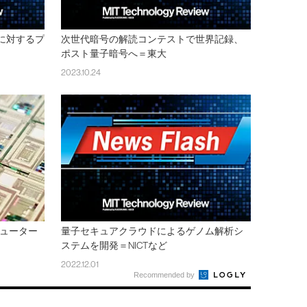
に対するプ
次世代暗号の解読コンテストで世界記録、
ポスト量子暗号へ＝東大
2023.10.24
ピューター
量子セキュアクラウドによるゲノム解析シ
ステムを開発＝NICTなど
2022.12.01
Recommended by