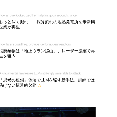
How an overlooked geothermal plant got a second chance
もっと深く掘れ——採算割れの地熱発電所を米新興
企業が再生
How lasers could help provide fuel for nuclear reactors
核廃棄物は「地上ウラン鉱山」、レーザー濃縮で再
生を狙う
A fundamental flaw leaves LLMs strikingly vulnerable to attack
「思考の連鎖」偽装でLLMを騙す新手法、訓練では
防げない構造的欠陥