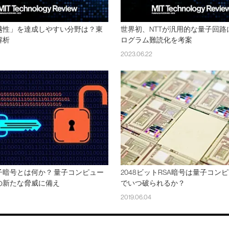
越性」を達成しやすい分野は？東
世界初、NTTが汎用的な量子回路
解析
ログラム難読化を考案
2023.06.22
子暗号とは何か？ 量子コンピュー
2048ビットRSA暗号は量子コン
の新たな脅威に備え
でいつ破られるか？
2019.06.04