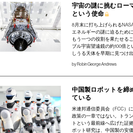
宇宙の謎に挑むロー
という使命
8月末に打ち上げられるNA
エネルギーの謎に迫るため
もう一つの役割を果たせる
ブル宇宙望遠鏡の約100倍
しうる天体を早期に見つけ
by
Robin George Andrews
中国製ロボットを締
ている
米連邦通信委員会（FCC）
政策の一章ではない。トラン
トという最前線へ広げた証
ボット研究は、中国製の安