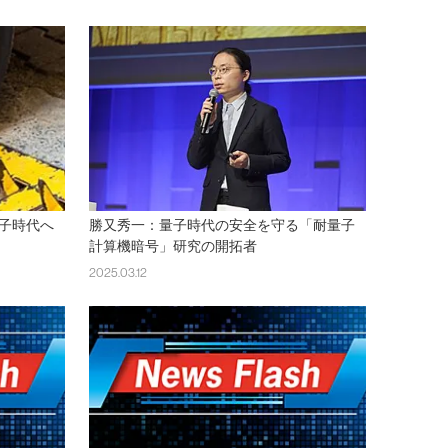
子時代へ
勝又秀一：量子時代の安全を守る「耐量子
計算機暗号」研究の開拓者
2025.03.12