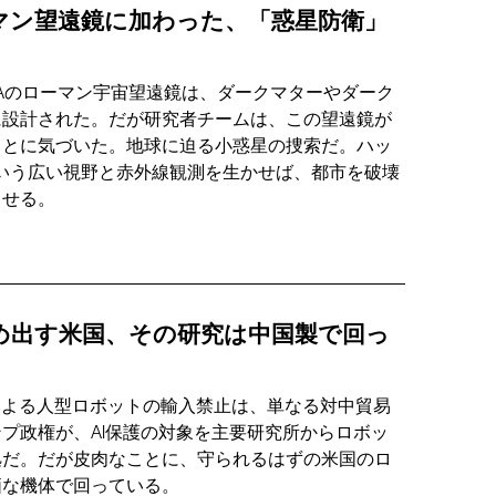
マン望遠鏡に加わった、「惑星防衛」
SAのローマン宇宙望遠鏡は、ダークマターやダーク
に設計された。だが研究者チームは、この望遠鏡が
ことに気づいた。地球に迫る小惑星の捜索だ。ハッ
という広い視野と赤外線観測を生かせば、都市を破壊
出せる。
め出す米国、その研究は中国製で回っ
による人型ロボットの輸入禁止は、単なる対中貿易
プ政権が、AI保護の対象を主要研究所からロボッ
拠だ。だが皮肉なことに、守られるはずの米国のロ
価な機体で回っている。