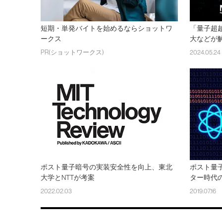
短期・単発バイトを始めるならショットワ
「量子超
ークス
大などが
PR(ショットワークス)
2024.05.24
ポスト量子暗号の実装安全性を向上、東北
ポスト量
大学とNTTが考案
ター時代
2022.02.03
2019.07.16