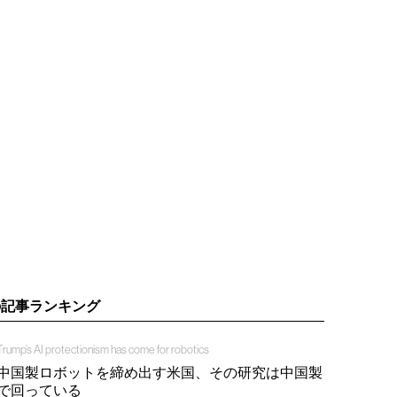
の記事ランキング
Trump’s AI protectionism has come for robotics
中国製ロボットを締め出す米国、その研究は中国製
で回っている