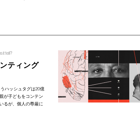
it tell?
レンティング
というハッシュタグは20億
親が子どもをコンテン
いるが、個人の尊厳に