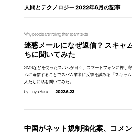
人間とテクノロジー 2022年6月の記事
Why people are trolling their spam texts
迷惑メールになぜ返信？ スキャ
ちに聞いてみた
SMSなどを使ったスパムが日々、スマートフォンに押し
ムに返信することでスパム業者に反撃を試みる「スキャム
人たちに話を聞いてみた。
by
Tanya Basu
2022.6.23
中国がネット規制強化案、コメ