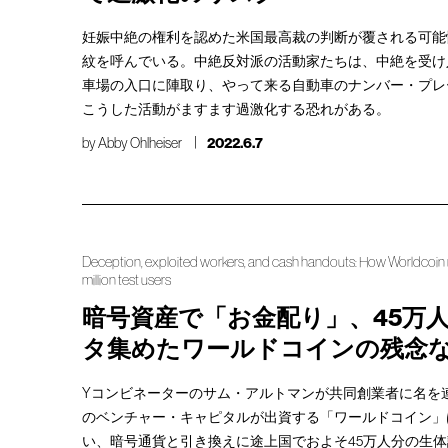
妊娠中絶の権利を認めた米国最高裁の判断が覆される可能
紋を呼んでいる。中絶反対派の活動家たちは、中絶を受け
車場の入口に陣取り、やって来る自動車のナンバー・プレ
こうした活動がますます過激化する恐れがある。
by
Abby Ohlheiser
2022.6.7
Deception, exploited workers, and cash handouts: How Worldcoin recr
million test users
暗号資産で「お金配り」、45万
タ集めたワールドコインの残念
Yコンビネーターのサム・アルトマンが共同創業者に名を
のベンチャー・キャピタルが出資する「ワールドコイン」
い、暗号通貨と引き換えに途上国でおよそ45万人分の生