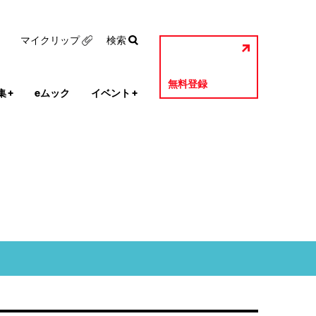
マイクリップ
検索
無料登録
集
+
eムック
イベント
+