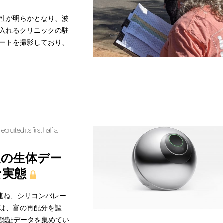
性が明らかとなり、波
入れるクリニックの駐
ートを撮影しており、
uited its first half a
人の生体デー
な実態
連ね、シリコンバレー
は、富の再配分を謳
体認証データを集めてい