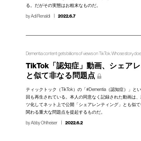
る。だがその実態はお粗末なものだ。
by
Adi Renaldi
2022.6.7
Dementia content gets billions of views on TikTok. Whose story does 
TikTok「認知症」動画、シェア
と似て非なる問題点
ティックトック（TikTok）の「#Dementia（認知症）」
回も再生されている。本人の同意なく記録された動画は、
ツ化してネット上で公開「シェアレンティング」とも似て
関わる重大な問題点を提起するものだ。
by
Abby Ohlheiser
2022.6.2