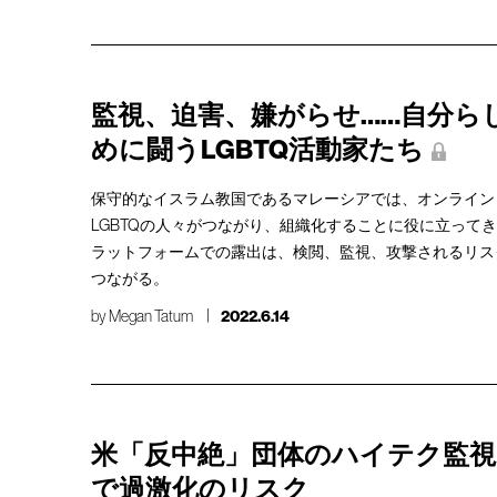
監視、迫害、嫌がらせ……自分ら
めに闘うLGBTQ活動家たち
保守的なイスラム教国であるマレーシアでは、オンライン
LGBTQの人々がつながり、組織化することに役に立って
ラットフォームでの露出は、検閲、監視、攻撃されるリス
つながる。
by
Megan Tatum
2022.6.14
米「反中絶」団体のハイテク監視
で過激化のリスク