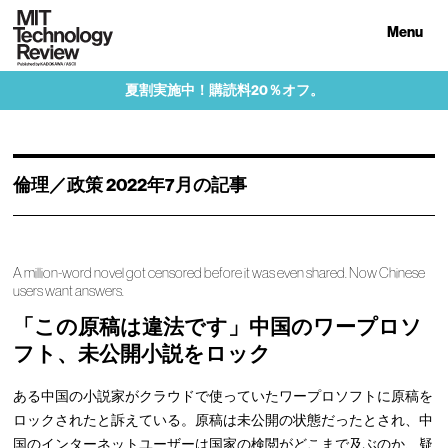
Menu
夏割実施中！購読料20％オフ。
倫理／政策 2022年7月の記事
A million-word novel got censored before it was even shared. Now Chinese
users want answers.
「この原稿は違法です」中国のワープロソ
フト、未公開小説をロック
ある中国の小説家がクラウドで使っていたワープロソフトに原稿を
ロックされたと訴えている。原稿は未公開の状態だったとされ、中
国のインターネットユーザーは国家の検閲がどこまで及ぶのか、疑