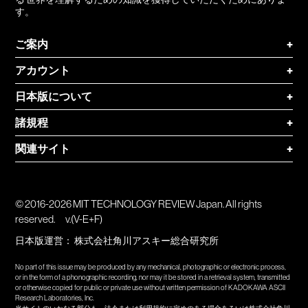
す。
ご案内
+
アカウント
+
日本版について
+
諸規程
+
関連サイト
+
© 2016-2026 MIT TECHNOLOGY REVIEW Japan. All rights
reserved.
v.(V-E+F)
日本版運営：
株式会社角川アスキー総合研究所
No part of this issue may be produced by any mechanical, photographic or electronic process,
or in the form of a phonographic recording, nor may it be stored in a retrieval system, transmitted
or otherwise copied for public or private use without written permission of KADOKAWA ASCII
Research Laboratories, Inc.